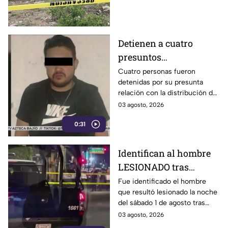
martes
Joyas de la ciudad de León.
Detienen a cuatro
presuntos
D3LINCUENTES en
Cuatro personas fueron
detenidas por su presunta
León: así OCURRIÓ
relación con la distribución de
droga en distintos puntos de
03 agosto, 2026
León, Guanajuato.
0:31
Identifican al hombre
LESIONADO tras
agresión en colonia
Fue identificado el hombre
que resultó lesionado la noche
Constitución de
del sábado 1 de agosto tras
Apatzingán en Irapuato
registrarse detonaciones en la
03 agosto, 2026
calle Pedro Moreno, en la