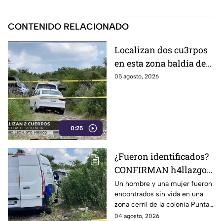
CONTENIDO RELACIONADO
Localizan dos cu3rpos
en esta zona baldía de
León; autoridades
05 agosto, 2026
investigan sus
identidades
0:25
¿Fueron identificados?
CONFIRMAN h4llazgo
de un hombre y una
Un hombre y una mujer fueron
encontrados sin vida en una
mujer s1n v1da en zona
zona cerril de la colonia Punta
cerril de León, HOY
del Sol, en el polígono de Las
04 agosto, 2026