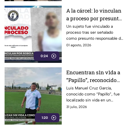
A la cárcel: lo vinculan
a proceso por presunto
robo a casa habitación
Un sujeto fue vinculado a
proceso tras ser señalado
como presunto responsable de
robo a casa habitación.
01 agosto, 2026
Conoce los detalles de la
0:24
investigación y la medida
cautelar.
Encuentran s1n v1da a
“Papillo”, reconocido
visor de futbol
Luis Manuel Cruz García,
conocido como “Papillo”, fue
desaparecido en
localizado sin vida en un
Celaya; investigan el
camino de terracería de Ojo
31 julio, 2026
caso
Seco, Celaya.
1:20