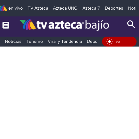
en vivo
TV Azteca
Azteca UNO
Azteca 7
Deportes
Notic
Noticias
Turismo
Viral y Tendencia
Deportes
Espectáculos
En Vi