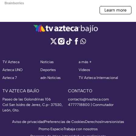
TV Azteca
Noticias
a más +
Azteca UNO
Deportes
Videos
Azteca 7
adn Noticias
TV Azteca Internacional
TV AZTECA BAJÍO
CONTACTO
Paseo de las Golondrinas 106
contacto@tvazteca.com
Col San Isidro de Jerez, C.p- 37530,
4777718800 | Conmutador
León, Gto.
Aviso de privacidad
Preferencias de Cookies
Derechos
Inversionistas
Promo Espacio
Trabaja con nosotros