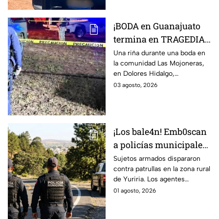
¡BODA en Guanajuato
termina en TRAGEDIA!
Hombre mu3re tras
Una riña durante una boda en
la comunidad Las Mojoneras,
riña en pleno festejo;
en Dolores Hidalgo,
otro terminó herido:
Guanajuato, dejó un hombre
03 agosto, 2026
Así ocurrió
sin vida y otro lesionado.
¡Los bale4n! Emb0scan
a policías municipales;
esto fue lo que sucedió
Sujetos armados dispararon
contra patrullas en la zona rural
de Yuriria. Los agentes
repelieron la agresión.
01 agosto, 2026