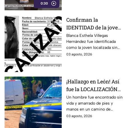
0:30
colonia Constitución de
Apatzingán, en Irapuato.
Confirman la
IDENTIDAD de la joven
hallada s1n v1da en
Blanca Esthela Villegas
Hernández fue identificada
Celaya, Guanajuato;
como la joven localizada sin
llevaba dos días
vida en Celaya, Guanajuato,
03 agosto, 2026
desaparecida
después de permanecer
desaparecida durante al menos
dos días.
¡Hallazgo en León! Así
fue la LOCALIZACIÓN
de un hombre s1n v1da,
Un hombre fue encontrado sin
vida y amarrado de pies y
en la Nuevo León, HOY
manos en un camino de
lunes: revelan cómo iba
terracería de la colonia Nuevo
03 agosto, 2026
vestido
León, en León, Guanajuato.