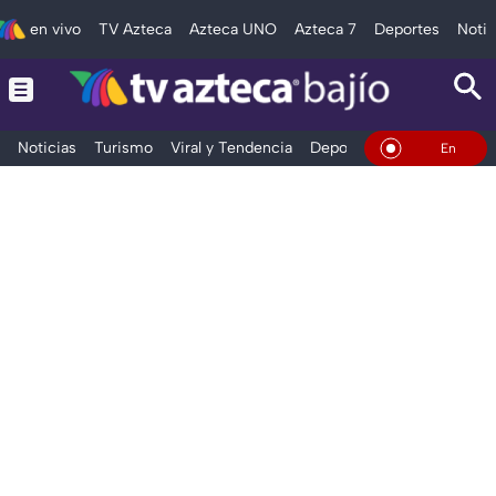
en vivo
TV Azteca
Azteca UNO
Azteca 7
Deportes
Notic
Noticias
Turismo
Viral y Tendencia
Deportes
Espectáculos
En Vivo