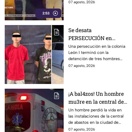
Abastos de León. Sujetos
07 agosto, 2026
armados ingresaron al
2:53
establecimiento y le
dispararon.
Se desata
PERSECUCIÓN en
colonia León I: Así
Una persecución en la colonia
León I terminó con la
IDENTIFICARON y
detención de tres hombres
DETUVIERON a tres
que viajaban en una
07 agosto, 2026
hombres, en León
camioneta.
¡A bal4zos! Un hombre
mu3re en la central de
abastos; esto es lo que
Un hombre perdió la vida en
las instalaciones de la central
se sabe
de abastos en la ciudad de
León, tras ser víctima de un
07 agosto, 2026