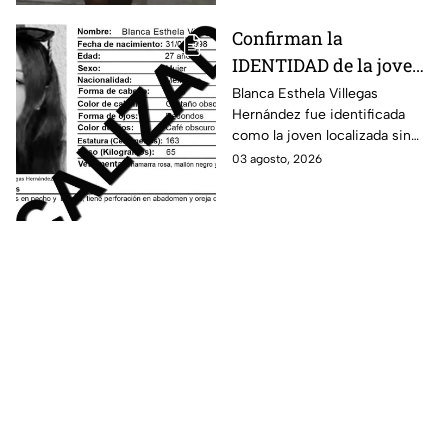
Apatzingán, en Irapuato.
Confirman la
IDENTIDAD de la joven
hallada s1n v1da en
Blanca Esthela Villegas
Hernández fue identificada
Celaya, Guanajuato;
como la joven localizada sin
llevaba dos días
vida en Celaya, Guanajuato,
03 agosto, 2026
desaparecida
después de permanecer
desaparecida durante al menos
dos días.