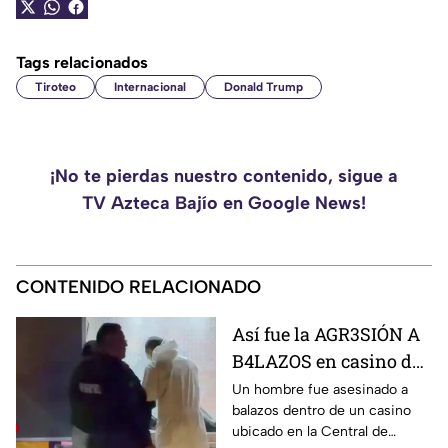
Tags relacionados
Tiroteo
Internacional
Donald Trump
¡No te pierdas nuestro contenido, sigue a
TV Azteca Bajío en Google News!
CONTENIDO RELACIONADO
Así fue la AGR3SIÓN A
B4LAZOS en casino de
la Central de Abastos
Un hombre fue asesinado a
balazos dentro de un casino
que cobró la v1da de un
ubicado en la Central de
hombre, en León