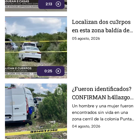
2:13
Localizan dos cu3rpos
en esta zona baldía de
León; autoridades
05 agosto, 2026
investigan sus
identidades
0:25
¿Fueron identificados?
CONFIRMAN h4llazgo
de un hombre y una
Un hombre y una mujer fueron
encontrados sin vida en una
mujer s1n v1da en zona
zona cerril de la colonia Punta
cerril de León, HOY
del Sol, en el polígono de Las
04 agosto, 2026
martes
Joyas de la ciudad de León.