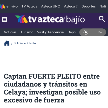
en vivo
TV Azteca
Azteca UNO
Azteca 7
Deportes
Notic
Noticias
Turismo
Viral y Tendencia
Deportes
Espectáculos
En Vivo
Policiaca
Nota
Captan FUERTE PLEITO entre
ciudadanos y tránsitos en
Celaya; investigan posible uso
excesivo de fuerza