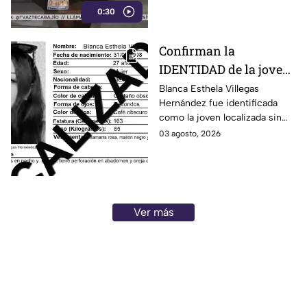
0:30
colonia Constitución de
Apatzingán, en Irapuato.
Confirman la
IDENTIDAD de la joven
hallada s1n v1da en
Blanca Esthela Villegas
Hernández fue identificada
Celaya, Guanajuato;
como la joven localizada sin
llevaba dos días
vida en Celaya, Guanajuato,
03 agosto, 2026
desaparecida
después de permanecer
desaparecida durante al menos
dos días.
Ver más