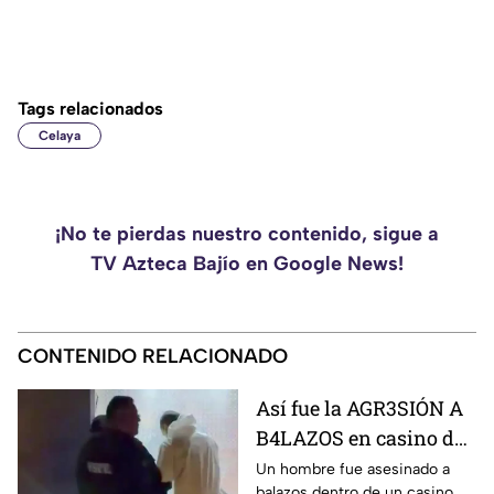
Tags relacionados
Celaya
¡No te pierdas nuestro contenido, sigue a
TV Azteca Bajío en Google News!
CONTENIDO RELACIONADO
Así fue la AGR3SIÓN A
B4LAZOS en casino de
la Central de Abastos
Un hombre fue asesinado a
balazos dentro de un casino