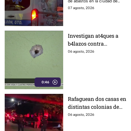
de abastos en la ciudad de
León, tras ser víctima de un
07 agosto, 2026
ataque armado.
Investigan at4ques a
b4lazos contra
distintos domicilios en
06 agosto, 2026
Celaya; en uno de ellos
vivía un policía
0:46
Rafaguean dos casas en
distintas colonias de
Celaya; esto fue lo que
06 agosto, 2026
revelaron autoridades