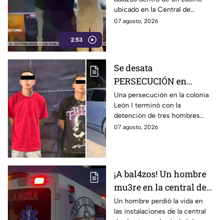
que cobró la v1da de un
ubicado en la Central de
hombre, en León
Abastos de León. Sujetos
07 agosto, 2026
armados ingresaron al
2:53
establecimiento y le
dispararon.
Se desata
PERSECUCIÓN en
colonia León I: Así
Una persecución en la colonia
León I terminó con la
IDENTIFICARON y
detención de tres hombres
DETUVIERON a tres
que viajaban en una
07 agosto, 2026
hombres, en León
camioneta.
¡A bal4zos! Un hombre
mu3re en la central de
abastos; esto es lo que
Un hombre perdió la vida en
las instalaciones de la central
se sabe