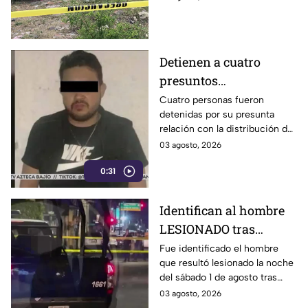
martes
Joyas de la ciudad de León.
Detienen a cuatro
presuntos
D3LINCUENTES en
Cuatro personas fueron
detenidas por su presunta
León: así OCURRIÓ
relación con la distribución de
droga en distintos puntos de
03 agosto, 2026
León, Guanajuato.
0:31
Identifican al hombre
LESIONADO tras
agresión en colonia
Fue identificado el hombre
que resultó lesionado la noche
Constitución de
del sábado 1 de agosto tras
Apatzingán en Irapuato
registrarse detonaciones en la
03 agosto, 2026
calle Pedro Moreno, en la