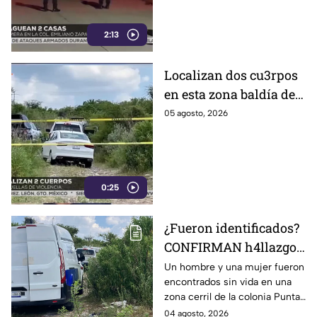
2:13
Localizan dos cu3rpos
en esta zona baldía de
León; autoridades
05 agosto, 2026
investigan sus
identidades
0:25
¿Fueron identificados?
CONFIRMAN h4llazgo
de un hombre y una
Un hombre y una mujer fueron
encontrados sin vida en una
mujer s1n v1da en zona
zona cerril de la colonia Punta
cerril de León, HOY
del Sol, en el polígono de Las
04 agosto, 2026