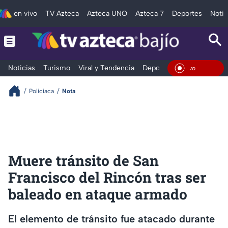
en vivo
TV Azteca
Azteca UNO
Azteca 7
Deportes
Notic
Noticias
Turismo
Viral y Tendencia
Deportes
Espectáculos
En Viv
Policiaca
Nota
Muere tránsito de San
Francisco del Rincón tras ser
baleado en ataque armado
El elemento de tránsito fue atacado durante