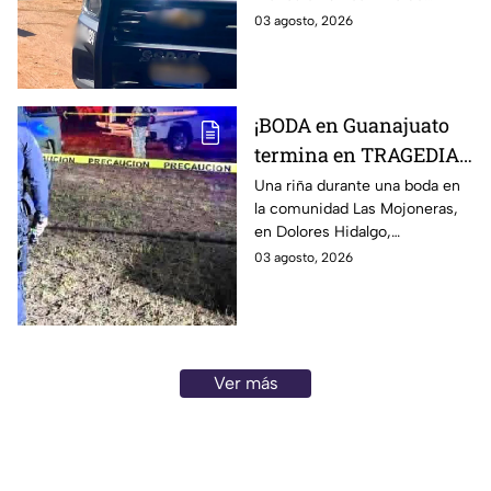
lunes: revelan cómo iba
terracería de la colonia Nuevo
03 agosto, 2026
vestido
León, en León, Guanajuato.
¡BODA en Guanajuato
termina en TRAGEDIA!
Hombre mu3re tras
Una riña durante una boda en
la comunidad Las Mojoneras,
riña en pleno festejo;
en Dolores Hidalgo,
otro terminó herido:
Guanajuato, dejó un hombre
03 agosto, 2026
Así ocurrió
sin vida y otro lesionado.
Ver más