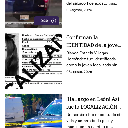
del sábado 1 de agosto tras
Apatzingán en Irapuato
registrarse detonaciones en la
03 agosto, 2026
calle Pedro Moreno, en la
0:30
colonia Constitución de
Apatzingán, en Irapuato.
Confirman la
IDENTIDAD de la joven
hallada s1n v1da en
Blanca Esthela Villegas
Hernández fue identificada
Celaya, Guanajuato;
como la joven localizada sin
llevaba dos días
vida en Celaya, Guanajuato,
03 agosto, 2026
desaparecida
después de permanecer
desaparecida durante al menos
dos días.
¡Hallazgo en León! Así
fue la LOCALIZACIÓN
de un hombre s1n v1da,
Un hombre fue encontrado sin
vida y amarrado de pies y
en la Nuevo León, HOY
manos en un camino de