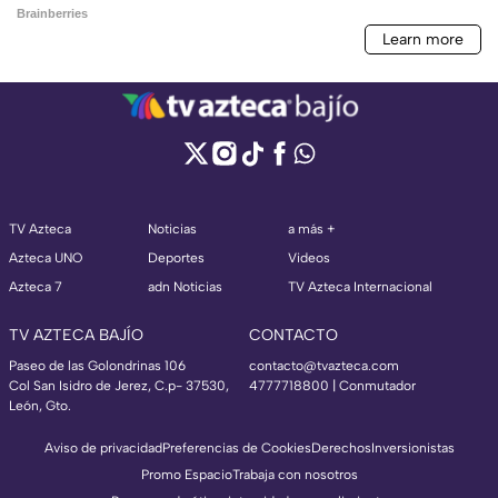
TV Azteca
Noticias
a más +
Azteca UNO
Deportes
Videos
Azteca 7
adn Noticias
TV Azteca Internacional
TV AZTECA BAJÍO
CONTACTO
Paseo de las Golondrinas 106
contacto@tvazteca.com
Col San Isidro de Jerez, C.p- 37530,
4777718800 | Conmutador
León, Gto.
Aviso de privacidad
Preferencias de Cookies
Derechos
Inversionistas
Promo Espacio
Trabaja con nosotros