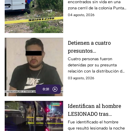
encontrados sin vida en una
mujer s1n v1da en zona
zona cerril de la colonia Punta
cerril de León, HOY
del Sol, en el polígono de Las
04 agosto, 2026
martes
Joyas de la ciudad de León.
Detienen a cuatro
presuntos
D3LINCUENTES en
Cuatro personas fueron
detenidas por su presunta
León: así OCURRIÓ
relación con la distribución de
droga en distintos puntos de
03 agosto, 2026
León, Guanajuato.
0:31
Identifican al hombre
LESIONADO tras
agresión en colonia
Fue identificado el hombre
que resultó lesionado la noche
Constitución de