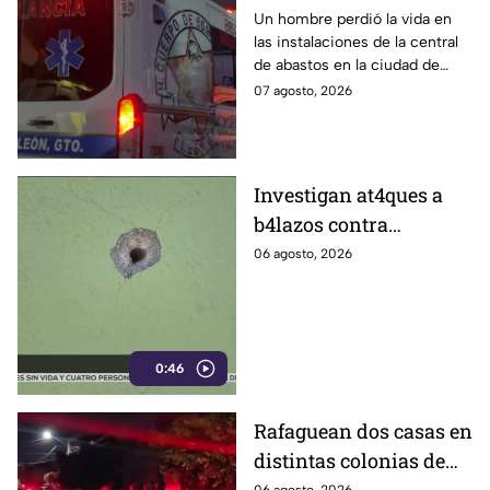
abastos; esto es lo que
Un hombre perdió la vida en
las instalaciones de la central
se sabe
de abastos en la ciudad de
León, tras ser víctima de un
07 agosto, 2026
ataque armado.
Investigan at4ques a
b4lazos contra
distintos domicilios en
06 agosto, 2026
Celaya; en uno de ellos
vivía un policía
0:46
Rafaguean dos casas en
distintas colonias de