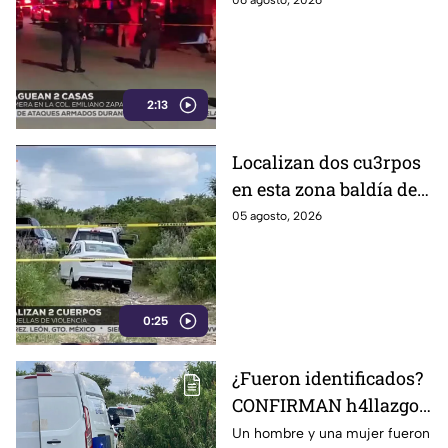
Celaya; esto fue lo que
06 agosto, 2026
revelaron autoridades
2:13
Localizan dos cu3rpos
en esta zona baldía de
León; autoridades
05 agosto, 2026
investigan sus
identidades
0:25
¿Fueron identificados?
CONFIRMAN h4llazgo
de un hombre y una
Un hombre y una mujer fueron