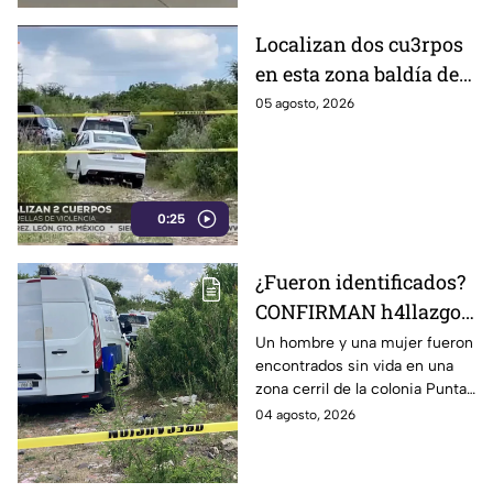
Localizan dos cu3rpos
en esta zona baldía de
León; autoridades
05 agosto, 2026
investigan sus
identidades
0:25
¿Fueron identificados?
CONFIRMAN h4llazgo
de un hombre y una
Un hombre y una mujer fueron
encontrados sin vida en una
mujer s1n v1da en zona
zona cerril de la colonia Punta
cerril de León, HOY
del Sol, en el polígono de Las
04 agosto, 2026
martes
Joyas de la ciudad de León.