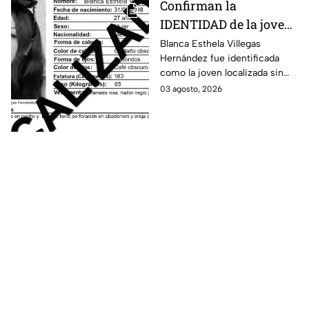
Confirman la
IDENTIDAD de la joven
hallada s1n v1da en
Blanca Esthela Villegas
Hernández fue identificada
Celaya, Guanajuato;
como la joven localizada sin
llevaba dos días
vida en Celaya, Guanajuato,
03 agosto, 2026
desaparecida
después de permanecer
desaparecida durante al menos
dos días.