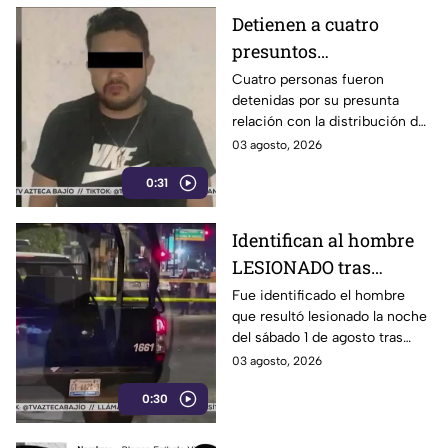
Detienen a cuatro
presuntos
D3LINCUENTES en
Cuatro personas fueron
detenidas por su presunta
León: así OCURRIÓ
relación con la distribución de
droga en distintos puntos de
03 agosto, 2026
León, Guanajuato.
0:31
Identifican al hombre
LESIONADO tras
agresión en colonia
Fue identificado el hombre
que resultó lesionado la noche
Constitución de
del sábado 1 de agosto tras
Apatzingán en Irapuato
registrarse detonaciones en la
03 agosto, 2026
calle Pedro Moreno, en la
0:30
colonia Constitución de
Apatzingán, en Irapuato.