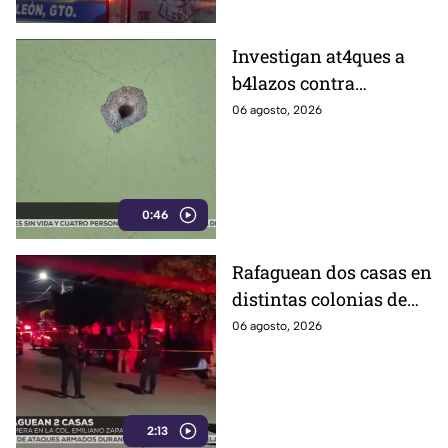
Investigan at4ques a
b4lazos contra
distintos domicilios en
06 agosto, 2026
Celaya; en uno de ellos
vivía un policía
0:46
Rafaguean dos casas en
distintas colonias de
Celaya; esto fue lo que
06 agosto, 2026
revelaron autoridades
2:13