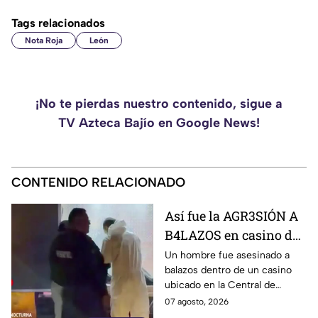
Tags relacionados
Nota Roja
León
¡No te pierdas nuestro contenido, sigue a
TV Azteca Bajío en Google News!
CONTENIDO RELACIONADO
Así fue la AGR3SIÓN A
B4LAZOS en casino de
la Central de Abastos
Un hombre fue asesinado a
balazos dentro de un casino
que cobró la v1da de un
ubicado en la Central de
hombre, en León
Abastos de León. Sujetos
07 agosto, 2026
armados ingresaron al