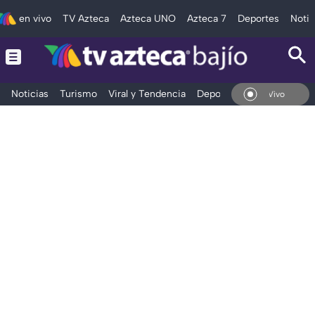
en vivo
TV Azteca
Azteca UNO
Azteca 7
Deportes
Notic
Noticias
Turismo
Viral y Tendencia
Deportes
Espectáculos
En Vivo