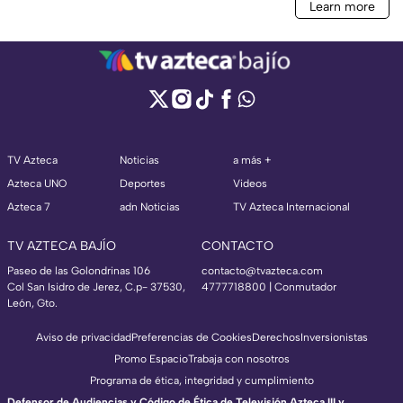
TV Azteca
Noticias
a más +
Azteca UNO
Deportes
Videos
Azteca 7
adn Noticias
TV Azteca Internacional
TV AZTECA BAJÍO
CONTACTO
Paseo de las Golondrinas 106
contacto@tvazteca.com
Col San Isidro de Jerez, C.p- 37530,
4777718800 | Conmutador
León, Gto.
Aviso de privacidad
Preferencias de Cookies
Derechos
Inversionistas
Promo Espacio
Trabaja con nosotros
Programa de ética, integridad y cumplimiento
Defensor de Audiencias y Código de Ética de Televisión Azteca III y