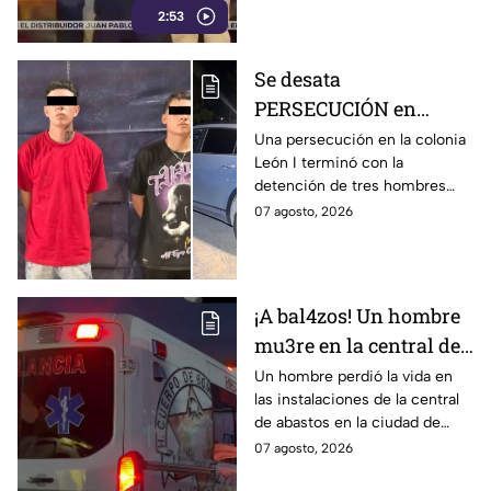
2:53
establecimiento y le
dispararon.
Se desata
PERSECUCIÓN en
colonia León I: Así
Una persecución en la colonia
León I terminó con la
IDENTIFICARON y
detención de tres hombres
DETUVIERON a tres
que viajaban en una
07 agosto, 2026
hombres, en León
camioneta.
¡A bal4zos! Un hombre
mu3re en la central de
abastos; esto es lo que
Un hombre perdió la vida en
las instalaciones de la central
se sabe
de abastos en la ciudad de
León, tras ser víctima de un
07 agosto, 2026
ataque armado.