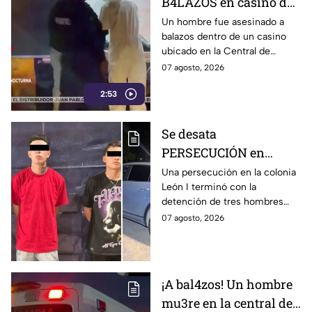
B4LAZOS en casino de
la Central de Abastos
Un hombre fue asesinado a
balazos dentro de un casino
que cobró la v1da de un
ubicado en la Central de
hombre, en León
Abastos de León. Sujetos
07 agosto, 2026
armados ingresaron al
2:53
establecimiento y le
dispararon.
Se desata
PERSECUCIÓN en
colonia León I: Así
Una persecución en la colonia
León I terminó con la
IDENTIFICARON y
detención de tres hombres
DETUVIERON a tres
que viajaban en una
07 agosto, 2026
hombres, en León
camioneta.
¡A bal4zos! Un hombre
mu3re en la central de