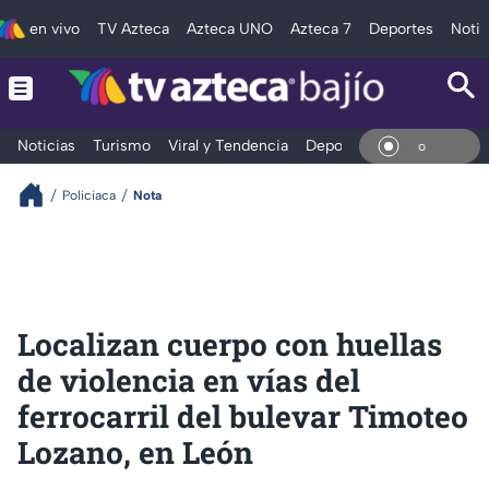
en vivo
TV Azteca
Azteca UNO
Azteca 7
Deportes
Notic
Noticias
Turismo
Viral y Tendencia
Deportes
Espectáculos
En Vi
Policiaca
Nota
Localizan cuerpo con huellas
de violencia en vías del
ferrocarril del bulevar Timoteo
Lozano, en León