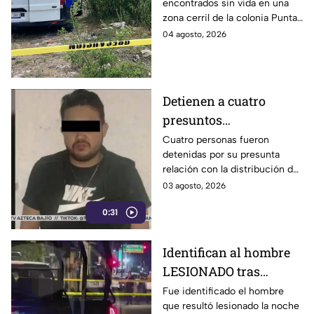
encontrados sin vida en una
mujer s1n v1da en zona
zona cerril de la colonia Punta
cerril de León, HOY
del Sol, en el polígono de Las
04 agosto, 2026
martes
Joyas de la ciudad de León.
Detienen a cuatro
presuntos
D3LINCUENTES en
Cuatro personas fueron
detenidas por su presunta
León: así OCURRIÓ
relación con la distribución de
droga en distintos puntos de
03 agosto, 2026
León, Guanajuato.
0:31
Identifican al hombre
LESIONADO tras
agresión en colonia
Fue identificado el hombre
que resultó lesionado la noche
Constitución de