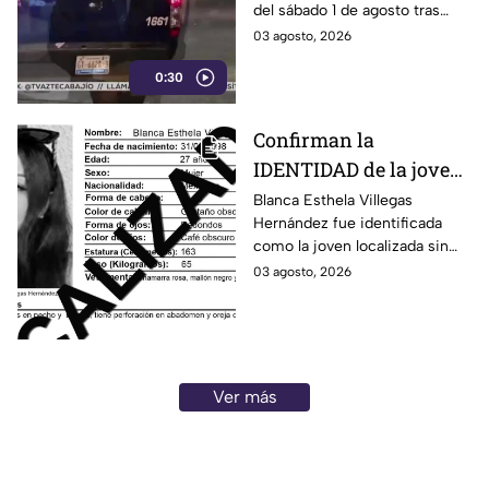
del sábado 1 de agosto tras
Apatzingán en Irapuato
registrarse detonaciones en la
03 agosto, 2026
calle Pedro Moreno, en la
0:30
colonia Constitución de
Apatzingán, en Irapuato.
Confirman la
IDENTIDAD de la joven
hallada s1n v1da en
Blanca Esthela Villegas
Hernández fue identificada
Celaya, Guanajuato;
como la joven localizada sin
llevaba dos días
vida en Celaya, Guanajuato,
03 agosto, 2026
desaparecida
después de permanecer
desaparecida durante al menos
dos días.
Ver más