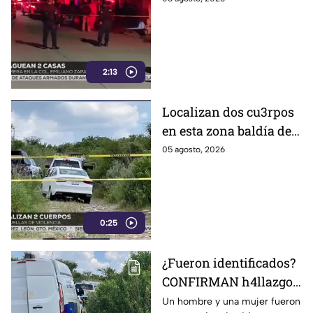
revelaron autoridades
2:13
Localizan dos cu3rpos
en esta zona baldía de
León; autoridades
05 agosto, 2026
investigan sus
identidades
0:25
¿Fueron identificados?
CONFIRMAN h4llazgo
de un hombre y una
Un hombre y una mujer fueron