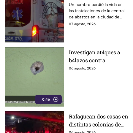
abastos; esto es lo que
Un hombre perdió la vida en
las instalaciones de la central
se sabe
de abastos en la ciudad de
León, tras ser víctima de un
07 agosto, 2026
ataque armado.
Investigan at4ques a
b4lazos contra
distintos domicilios en
06 agosto, 2026
Celaya; en uno de ellos
vivía un policía
0:46
Rafaguean dos casas en
distintas colonias de
Celaya; esto fue lo que
06 agosto, 2026