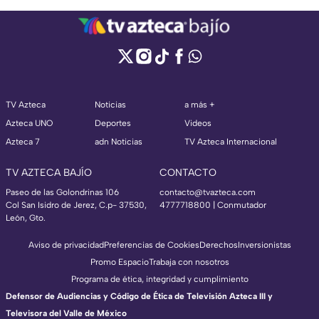
TV Azteca
Noticias
a más +
Azteca UNO
Deportes
Videos
Azteca 7
adn Noticias
TV Azteca Internacional
TV AZTECA BAJÍO
CONTACTO
Paseo de las Golondrinas 106
contacto@tvazteca.com
Col San Isidro de Jerez, C.p- 37530,
4777718800 | Conmutador
León, Gto.
Aviso de privacidad
Preferencias de Cookies
Derechos
Inversionistas
Promo Espacio
Trabaja con nosotros
Programa de ética, integridad y cumplimiento
Defensor de Audiencias y Código de Ética de Televisión Azteca III y
Televisora del Valle de México