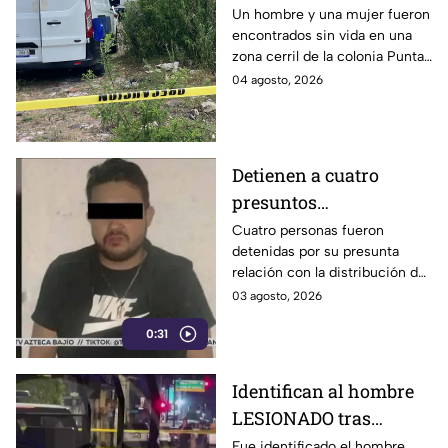
de un hombre y una
Un hombre y una mujer fueron
encontrados sin vida en una
mujer s1n v1da en zona
zona cerril de la colonia Punta
cerril de León, HOY
del Sol, en el polígono de Las
04 agosto, 2026
martes
Joyas de la ciudad de León.
Detienen a cuatro
presuntos
D3LINCUENTES en
Cuatro personas fueron
detenidas por su presunta
León: así OCURRIÓ
relación con la distribución de
droga en distintos puntos de
03 agosto, 2026
León, Guanajuato.
0:31
Identifican al hombre
LESIONADO tras
agresión en colonia
Fue identificado el hombre