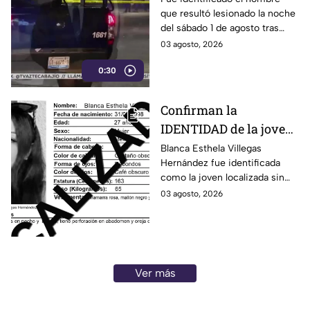
que resultó lesionado la noche
Constitución de
del sábado 1 de agosto tras
Apatzingán en Irapuato
registrarse detonaciones en la
03 agosto, 2026
calle Pedro Moreno, en la
0:30
colonia Constitución de
Apatzingán, en Irapuato.
Confirman la
IDENTIDAD de la joven
hallada s1n v1da en
Blanca Esthela Villegas
Hernández fue identificada
Celaya, Guanajuato;
como la joven localizada sin
llevaba dos días
vida en Celaya, Guanajuato,
03 agosto, 2026
desaparecida
después de permanecer
desaparecida durante al menos
dos días.
Ver más