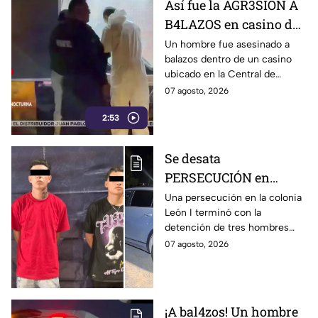
Así fue la AGR3SIÓN A
B4LAZOS en casino de
la Central de Abastos
Un hombre fue asesinado a
balazos dentro de un casino
que cobró la v1da de un
ubicado en la Central de
hombre, en León
Abastos de León. Sujetos
07 agosto, 2026
armados ingresaron al
2:53
establecimiento y le
dispararon.
Se desata
PERSECUCIÓN en
colonia León I: Así
Una persecución en la colonia
León I terminó con la
IDENTIFICARON y
detención de tres hombres
DETUVIERON a tres
que viajaban en una
07 agosto, 2026
hombres, en León
camioneta.
¡A bal4zos! Un hombre