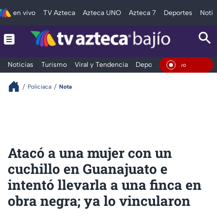
en vivo
TV Azteca
Azteca UNO
Azteca 7
Deportes
Notic
Noticias
Turismo
Viral y Tendencia
Deportes
Espectáculos
En Viv
Policiaca
Nota
Atacó a una mujer con un
cuchillo en Guanajuato e
intentó llevarla a una finca en
obra negra; ya lo vincularon