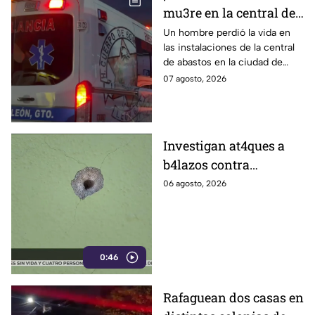
mu3re en la central de
abastos; esto es lo que
Un hombre perdió la vida en
las instalaciones de la central
se sabe
de abastos en la ciudad de
León, tras ser víctima de un
07 agosto, 2026
ataque armado.
Investigan at4ques a
b4lazos contra
distintos domicilios en
06 agosto, 2026
Celaya; en uno de ellos
vivía un policía
0:46
Rafaguean dos casas en