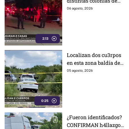
distintas colonias de
Celaya; esto fue lo que
06 agosto, 2026
revelaron autoridades
2:13
Localizan dos cu3rpos
en esta zona baldía de
León; autoridades
05 agosto, 2026
investigan sus
identidades
0:25
¿Fueron identificados?
CONFIRMAN h4llazgo