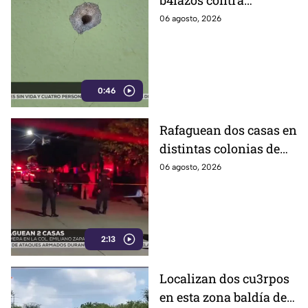
b4lazos contra
distintos domicilios en
06 agosto, 2026
Celaya; en uno de ellos
vivía un policía
0:46
Rafaguean dos casas en
distintas colonias de
Celaya; esto fue lo que
06 agosto, 2026
revelaron autoridades
2:13
Localizan dos cu3rpos
en esta zona baldía de