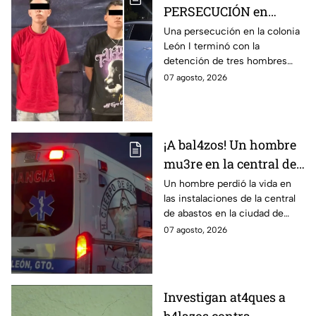
PERSECUCIÓN en
colonia León I: Así
Una persecución en la colonia
León I terminó con la
IDENTIFICARON y
detención de tres hombres
DETUVIERON a tres
que viajaban en una
07 agosto, 2026
hombres, en León
camioneta.
¡A bal4zos! Un hombre
mu3re en la central de
abastos; esto es lo que
Un hombre perdió la vida en
las instalaciones de la central
se sabe
de abastos en la ciudad de
León, tras ser víctima de un
07 agosto, 2026
ataque armado.
Investigan at4ques a