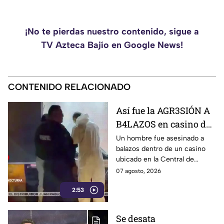
¡No te pierdas nuestro contenido, sigue a
TV Azteca Bajío en Google News!
CONTENIDO RELACIONADO
Así fue la AGR3SIÓN A
B4LAZOS en casino de
la Central de Abastos
Un hombre fue asesinado a
balazos dentro de un casino
que cobró la v1da de un
ubicado en la Central de
hombre, en León
Abastos de León. Sujetos
07 agosto, 2026
armados ingresaron al
2:53
establecimiento y le
dispararon.
Se desata