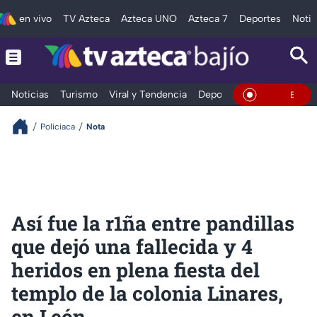
en vivo
TV Azteca
Azteca UNO
Azteca 7
Deportes
Notic
Noticias
Turismo
Viral y Tendencia
Deportes
Espectáculos
En Vivo
Policiaca
Nota
Así fue la r1ña entre pandillas
que dejó una fallecida y 4
heridos en plena fiesta del
templo de la colonia Linares,
en León