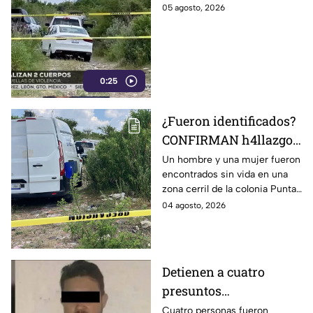
León; autoridades
05 agosto, 2026
investigan sus
identidades
0:25
¿Fueron identificados?
CONFIRMAN h4llazgo
de un hombre y una
Un hombre y una mujer fueron
encontrados sin vida en una
mujer s1n v1da en zona
zona cerril de la colonia Punta
cerril de León, HOY
del Sol, en el polígono de Las
04 agosto, 2026
martes
Joyas de la ciudad de León.
Detienen a cuatro
presuntos
D3LINCUENTES en
Cuatro personas fueron