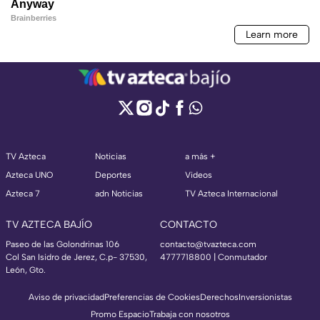
TV Azteca
Noticias
a más +
Azteca UNO
Deportes
Videos
Azteca 7
adn Noticias
TV Azteca Internacional
TV AZTECA BAJÍO
CONTACTO
Paseo de las Golondrinas 106
contacto@tvazteca.com
Col San Isidro de Jerez, C.p- 37530,
4777718800 | Conmutador
León, Gto.
Aviso de privacidad
Preferencias de Cookies
Derechos
Inversionistas
Promo Espacio
Trabaja con nosotros