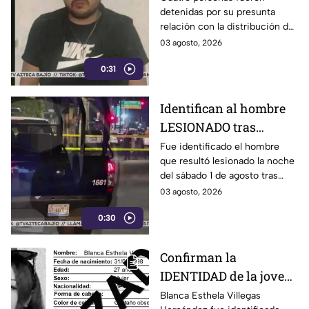
detenidas por su presunta
León: así OCURRIÓ
relación con la distribución de
droga en distintos puntos de
03 agosto, 2026
León, Guanajuato.
0:31
Identifican al hombre
LESIONADO tras
agresión en colonia
Fue identificado el hombre
que resultó lesionado la noche
Constitución de
del sábado 1 de agosto tras
Apatzingán en Irapuato
registrarse detonaciones en la
03 agosto, 2026
calle Pedro Moreno, en la
0:30
colonia Constitución de
Apatzingán, en Irapuato.
Confirman la
IDENTIDAD de la joven
hallada s1n v1da en
Blanca Esthela Villegas