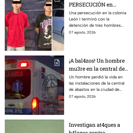
PERSECUCIÓN en
colonia León I: Así
Una persecución en la colonia
León I terminó con la
IDENTIFICARON y
detención de tres hombres
DETUVIERON a tres
que viajaban en una
07 agosto, 2026
hombres, en León
camioneta.
¡A bal4zos! Un hombre
mu3re en la central de
abastos; esto es lo que
Un hombre perdió la vida en
las instalaciones de la central
se sabe
de abastos en la ciudad de
León, tras ser víctima de un
07 agosto, 2026
ataque armado.
Investigan at4ques a
b4lazos contra