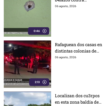
distintos domicilios en
06 agosto, 2026
Celaya; en uno de ellos
vivía un policía
0:46
Rafaguean dos casas en
distintas colonias de
Celaya; esto fue lo que
06 agosto, 2026
revelaron autoridades
2:13
Localizan dos cu3rpos
en esta zona baldía de