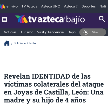
en vivo
TV Azteca
Azteca UNO
Azteca 7
Deportes
Notic
Noticias
Turismo
Viral y Tendencia
Deportes
Espectáculos
En Vivo
Policiaca
Nota
Revelan IDENTIDAD de las
víctimas colaterales del ataque
en Joyas de Castilla, León: Una
madre y su hijo de 4 años