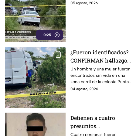
León; autoridades
05 agosto, 2026
investigan sus
identidades
0:25
¿Fueron identificados?
CONFIRMAN h4llazgo
de un hombre y una
Un hombre y una mujer fueron
encontrados sin vida en una
mujer s1n v1da en zona
zona cerril de la colonia Punta
cerril de León, HOY
del Sol, en el polígono de Las
04 agosto, 2026
martes
Joyas de la ciudad de León.
Detienen a cuatro
presuntos
D3LINCUENTES en
Cuatro personas fueron