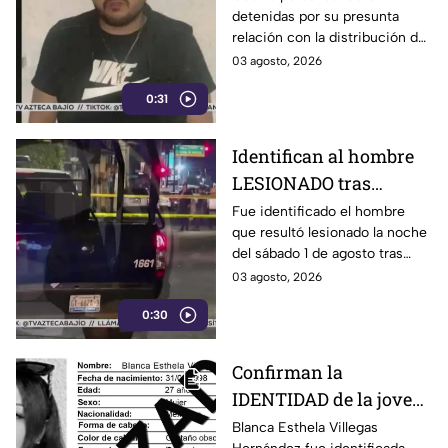
detenidas por su presunta
León: así OCURRIÓ
relación con la distribución de
droga en distintos puntos de
03 agosto, 2026
León, Guanajuato.
0:31
Identifican al hombre
LESIONADO tras
agresión en colonia
Fue identificado el hombre
que resultó lesionado la noche
Constitución de
del sábado 1 de agosto tras
Apatzingán en Irapuato
registrarse detonaciones en la
03 agosto, 2026
calle Pedro Moreno, en la
0:30
colonia Constitución de
Apatzingán, en Irapuato.
Confirman la
IDENTIDAD de la joven
hallada s1n v1da en
Blanca Esthela Villegas