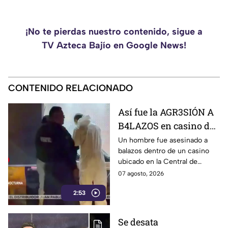
¡No te pierdas nuestro contenido, sigue a
TV Azteca Bajío en Google News!
CONTENIDO RELACIONADO
Así fue la AGR3SIÓN A
B4LAZOS en casino de
la Central de Abastos
Un hombre fue asesinado a
balazos dentro de un casino
que cobró la v1da de un
ubicado en la Central de
hombre, en León
Abastos de León. Sujetos
07 agosto, 2026
armados ingresaron al
2:53
establecimiento y le
dispararon.
Se desata