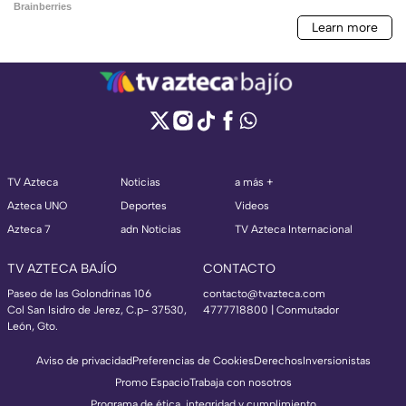
TV Azteca
Noticias
a más +
Azteca UNO
Deportes
Videos
Azteca 7
adn Noticias
TV Azteca Internacional
TV AZTECA BAJÍO
CONTACTO
Paseo de las Golondrinas 106
contacto@tvazteca.com
Col San Isidro de Jerez, C.p- 37530,
4777718800 | Conmutador
León, Gto.
Aviso de privacidad
Preferencias de Cookies
Derechos
Inversionistas
Promo Espacio
Trabaja con nosotros
Programa de ética, integridad y cumplimiento