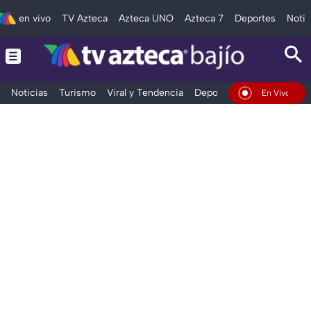
en vivo
TV Azteca
Azteca UNO
Azteca 7
Deportes
Notic
Noticias
Turismo
Viral y Tendencia
Deportes
Espectáculos
En Vivo