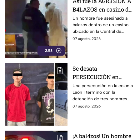
Así fue la AGR3SIÓN A
B4LAZOS en casino de
la Central de Abastos
Un hombre fue asesinado a
balazos dentro de un casino
que cobró la v1da de un
ubicado en la Central de
hombre, en León
Abastos de León. Sujetos
07 agosto, 2026
armados ingresaron al
2:53
establecimiento y le
dispararon.
Se desata
PERSECUCIÓN en
colonia León I: Así
Una persecución en la colonia
León I terminó con la
IDENTIFICARON y
detención de tres hombres
DETUVIERON a tres
que viajaban en una
07 agosto, 2026
hombres, en León
camioneta.
¡A bal4zos! Un hombre