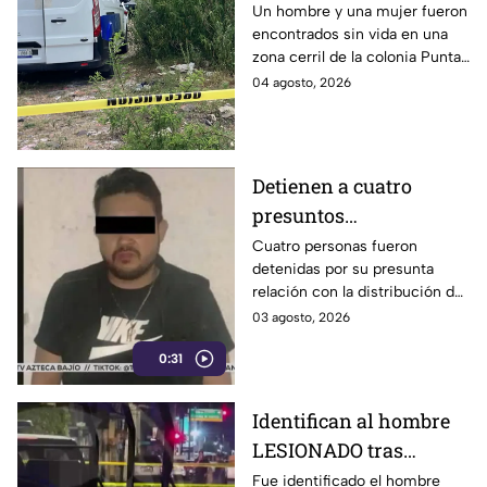
de un hombre y una
Un hombre y una mujer fueron
encontrados sin vida en una
mujer s1n v1da en zona
zona cerril de la colonia Punta
cerril de León, HOY
del Sol, en el polígono de Las
04 agosto, 2026
martes
Joyas de la ciudad de León.
Detienen a cuatro
presuntos
D3LINCUENTES en
Cuatro personas fueron
detenidas por su presunta
León: así OCURRIÓ
relación con la distribución de
droga en distintos puntos de
03 agosto, 2026
León, Guanajuato.
0:31
Identifican al hombre
LESIONADO tras
agresión en colonia
Fue identificado el hombre