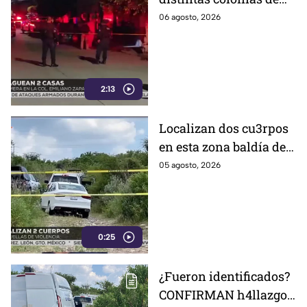
Celaya; esto fue lo que
06 agosto, 2026
revelaron autoridades
2:13
Localizan dos cu3rpos
en esta zona baldía de
León; autoridades
05 agosto, 2026
investigan sus
identidades
0:25
¿Fueron identificados?
CONFIRMAN h4llazgo