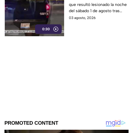
que resultó lesionado la noche
Constitución de
del sábado 1 de agosto tras
Apatzingán en Irapuato
registrarse detonaciones en la
03 agosto, 2026
calle Pedro Moreno, en la
0:30
colonia Constitución de
Apatzingán, en Irapuato.