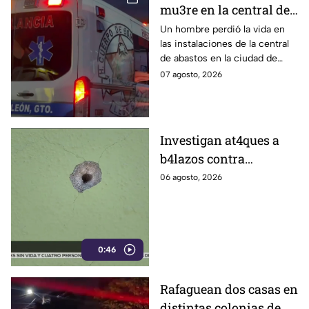
mu3re en la central de
abastos; esto es lo que
Un hombre perdió la vida en
las instalaciones de la central
se sabe
de abastos en la ciudad de
León, tras ser víctima de un
07 agosto, 2026
ataque armado.
Investigan at4ques a
b4lazos contra
distintos domicilios en
06 agosto, 2026
Celaya; en uno de ellos
vivía un policía
0:46
Rafaguean dos casas en
distintas colonias de