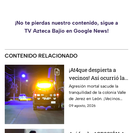
¡No te pierdas nuestro contenido, sigue a
TV Azteca Bajío en Google News!
CONTENIDO RELACIONADO
¡At4que despierta a
vecinos! Así ocurrió la
agresión que dejó SIN
Agresión mortal sacude la
tranquilidad de la colonia Valle
V1DA a una mujer en
de Jerez en León. ¡Vecinos
León, a plena
atemorizados por ataque
09 agosto, 2026
madrugada
armado en plena madrugada!