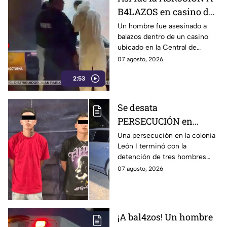
B4LAZOS en casino de
la Central de Abastos
Un hombre fue asesinado a
balazos dentro de un casino
que cobró la v1da de un
ubicado en la Central de
hombre, en León
Abastos de León. Sujetos
07 agosto, 2026
armados ingresaron al
2:53
establecimiento y le
dispararon.
Se desata
PERSECUCIÓN en
colonia León I: Así
Una persecución en la colonia
León I terminó con la
IDENTIFICARON y
detención de tres hombres
DETUVIERON a tres
que viajaban en una
07 agosto, 2026
hombres, en León
camioneta.
¡A bal4zos! Un hombre