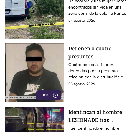
de un hombre y una
Un hombre y una mujer fueron
encontrados sin vida en una
mujer s1n v1da en zona
zona cerril de la colonia Punta
cerril de León, HOY
del Sol, en el polígono de Las
04 agosto, 2026
martes
Joyas de la ciudad de León.
Detienen a cuatro
presuntos
D3LINCUENTES en
Cuatro personas fueron
detenidas por su presunta
León: así OCURRIÓ
relación con la distribución de
droga en distintos puntos de
03 agosto, 2026
León, Guanajuato.
0:31
Identifican al hombre
LESIONADO tras
agresión en colonia
Fue identificado el hombre