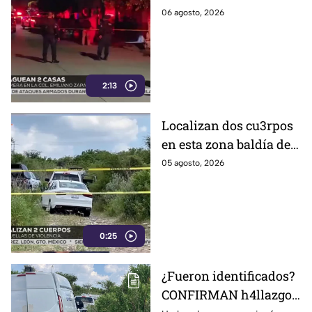
Celaya; esto fue lo que
06 agosto, 2026
revelaron autoridades
2:13
Localizan dos cu3rpos
en esta zona baldía de
León; autoridades
05 agosto, 2026
investigan sus
identidades
0:25
¿Fueron identificados?
CONFIRMAN h4llazgo