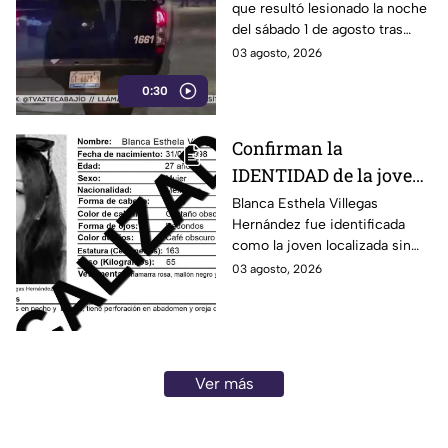
que resultó lesionado la noche
Constitución de
del sábado 1 de agosto tras
Apatzingán en Irapuato
registrarse detonaciones en la
03 agosto, 2026
calle Pedro Moreno, en la
0:30
colonia Constitución de
Apatzingán, en Irapuato.
Confirman la
IDENTIDAD de la joven
hallada s1n v1da en
Blanca Esthela Villegas
Hernández fue identificada
Celaya, Guanajuato;
como la joven localizada sin
llevaba dos días
vida en Celaya, Guanajuato,
03 agosto, 2026
desaparecida
después de permanecer
desaparecida durante al menos
dos días.
Ver más