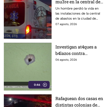
mu3re en la central de
abastos; esto es lo que
Un hombre perdió la vida en
las instalaciones de la central
se sabe
de abastos en la ciudad de
León, tras ser víctima de un
07 agosto, 2026
ataque armado.
Investigan at4ques a
b4lazos contra
distintos domicilios en
06 agosto, 2026
Celaya; en uno de ellos
vivía un policía
0:46
Rafaguean dos casas en
distintas colonias de