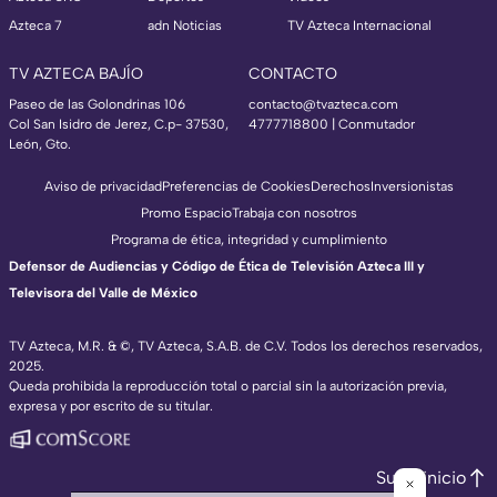
Azteca 7
adn Noticias
TV Azteca Internacional
TV AZTECA BAJÍO
CONTACTO
Paseo de las Golondrinas 106
contacto@tvazteca.com
Col San Isidro de Jerez, C.p- 37530,
4777718800 | Conmutador
León, Gto.
Aviso de privacidad
Preferencias de Cookies
Derechos
Inversionistas
Promo Espacio
Trabaja con nosotros
Programa de ética, integridad y cumplimiento
Defensor de Audiencias y Código de Ética de Televisión Azteca III y
Televisora del Valle de México
TV Azteca, M.R. & ©, TV Azteca, S.A.B. de C.V. Todos los derechos reservados,
2025.
Queda prohibida la reproducción total o parcial sin la autorización previa,
expresa y por escrito de su titular.
Subir inicio