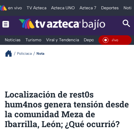
en vivo
TV Azteca
Azteca UNO
Azteca 7
Deportes
Notic
Noticias
Turismo
Viral y Tendencia
Deportes
Espectáculos
En Vivo
Policiaca
Nota
Localización de rest0s
hum4nos genera tensión desde
la comunidad Meza de
Ibarrilla, León; ¿Qué ocurrió?