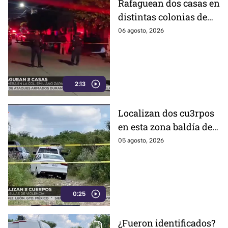
Rafaguean dos casas en
distintas colonias de
Celaya; esto fue lo que
06 agosto, 2026
revelaron autoridades
2:13
Localizan dos cu3rpos
en esta zona baldía de
León; autoridades
05 agosto, 2026
investigan sus
identidades
0:25
¿Fueron identificados?