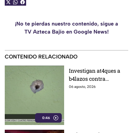
¡No te pierdas nuestro contenido, sigue a
TV Azteca Bajío en Google News!
CONTENIDO RELACIONADO
Investigan at4ques a
b4lazos contra
distintos domicilios en
06 agosto, 2026
Celaya; en uno de ellos
vivía un policía
0:46