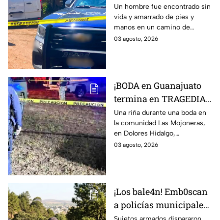
de un hombre s1n v1da,
Un hombre fue encontrado sin
vida y amarrado de pies y
en la Nuevo León, HOY
manos en un camino de
lunes: revelan cómo iba
terracería de la colonia Nuevo
03 agosto, 2026
vestido
León, en León, Guanajuato.
¡BODA en Guanajuato
termina en TRAGEDIA!
Hombre mu3re tras
Una riña durante una boda en
la comunidad Las Mojoneras,
riña en pleno festejo;
en Dolores Hidalgo,
otro terminó herido:
Guanajuato, dejó un hombre
03 agosto, 2026
Así ocurrió
sin vida y otro lesionado.
¡Los bale4n! Emb0scan
a policías municipales;
esto fue lo que sucedió
Sujetos armados dispararon