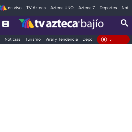
en vivo
TV Azteca
Azteca UNO
Azteca 7
Deportes
Notic
Noticias
Turismo
Viral y Tendencia
Deportes
Espectáculos
En Viv