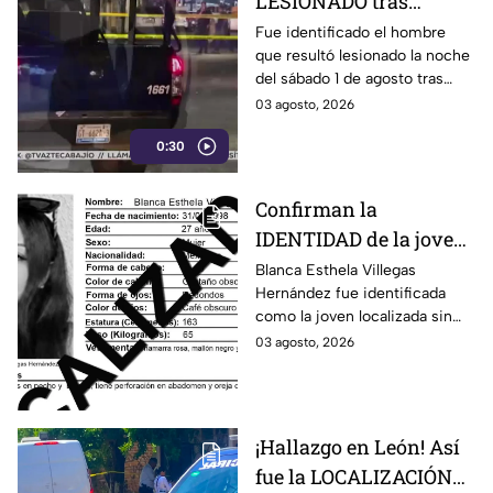
LESIONADO tras
agresión en colonia
Fue identificado el hombre
que resultó lesionado la noche
Constitución de
del sábado 1 de agosto tras
Apatzingán en Irapuato
registrarse detonaciones en la
03 agosto, 2026
calle Pedro Moreno, en la
0:30
colonia Constitución de
Apatzingán, en Irapuato.
Confirman la
IDENTIDAD de la joven
hallada s1n v1da en
Blanca Esthela Villegas
Hernández fue identificada
Celaya, Guanajuato;
como la joven localizada sin
llevaba dos días
vida en Celaya, Guanajuato,
03 agosto, 2026
desaparecida
después de permanecer
desaparecida durante al menos
dos días.
¡Hallazgo en León! Así
fue la LOCALIZACIÓN