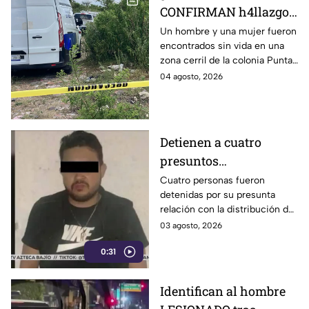
CONFIRMAN h4llazgo
de un hombre y una
Un hombre y una mujer fueron
encontrados sin vida en una
mujer s1n v1da en zona
zona cerril de la colonia Punta
cerril de León, HOY
del Sol, en el polígono de Las
04 agosto, 2026
martes
Joyas de la ciudad de León.
Detienen a cuatro
presuntos
D3LINCUENTES en
Cuatro personas fueron
detenidas por su presunta
León: así OCURRIÓ
relación con la distribución de
droga en distintos puntos de
03 agosto, 2026
León, Guanajuato.
0:31
Identifican al hombre