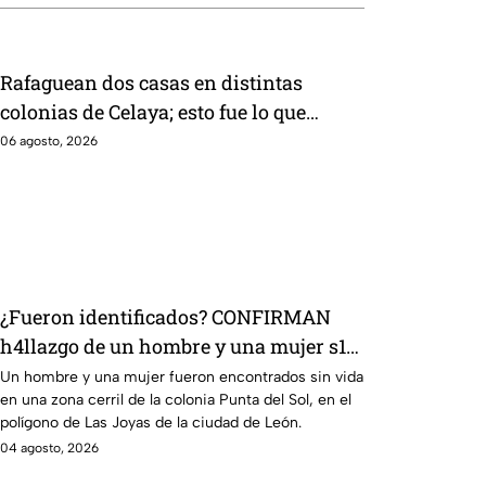
Rafaguean dos casas en distintas
colonias de Celaya; esto fue lo que
revelaron autoridades
06 agosto, 2026
¿Fueron identificados? CONFIRMAN
h4llazgo de un hombre y una mujer s1n
v1da en zona cerril de León, HOY
Un hombre y una mujer fueron encontrados sin vida
en una zona cerril de la colonia Punta del Sol, en el
martes
polígono de Las Joyas de la ciudad de León.
04 agosto, 2026