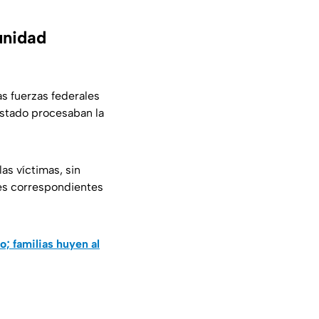
unidad
s fuerzas federales
 Estado procesaban la
as víctimas, sin
nes correspondientes
; familias huyen al