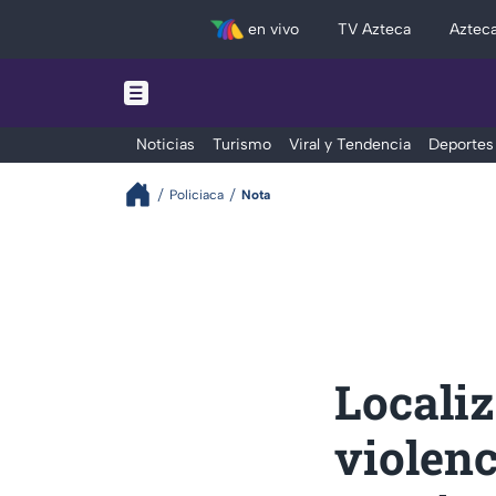
en vivo
TV Azteca
Aztec
Noticias
Turismo
Viral y Tendencia
Deportes
Policiaca
Nota
Localiz
violenc