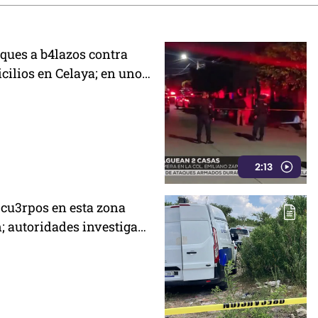
ques a b4lazos contra
cilios en Celaya; en uno
 un policía
2:13
 cu3rpos en esta zona
n; autoridades investigan
es