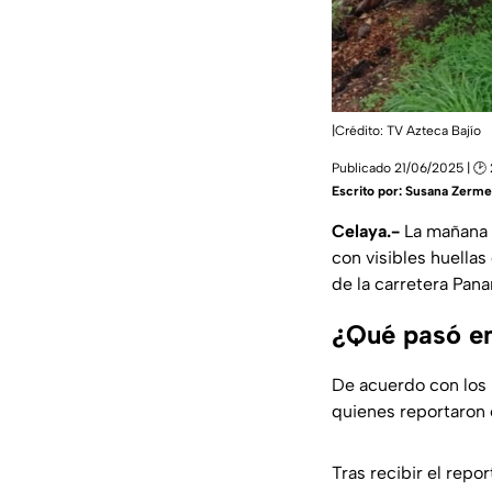
|Crédito: TV Azteca Bajío
Publicado 21/06/2025 | 🕑
Escrito por:
Susana Zerm
Celaya.-
La mañana d
con visibles huellas
de la carretera Pan
¿Qué pasó en
De acuerdo con los 
quienes reportaron 
Tras recibir el repo