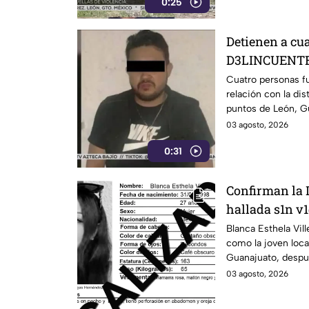
0:25
Detienen a cu
D3LINCUENTES
Cuatro personas f
relación con la dis
puntos de León, G
03 agosto, 2026
0:31
Confirman la 
hallada s1n v1
llevaba dos d
Blanca Esthela Vil
como la joven loca
Guanajuato, desp
durante al menos d
03 agosto, 2026