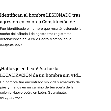
Identifican al hombre LESIONADO tras
agresión en colonia Constitución de
Apatzingán en Irapuato
Fue identificado el hombre que resultó lesionado la
noche del sábado 1 de agosto tras registrarse
detonaciones en la calle Pedro Moreno, en la
colonia Constitución de Apatzingán, en Irapuato.
03 agosto, 2026
¡Hallazgo en León! Así fue la
LOCALIZACIÓN de un hombre s1n v1da,
en la Nuevo León, HOY lunes: revelan
Un hombre fue encontrado sin vida y amarrado de
pies y manos en un camino de terracería de la
cómo iba vestido
colonia Nuevo León, en León, Guanajuato.
03 agosto, 2026