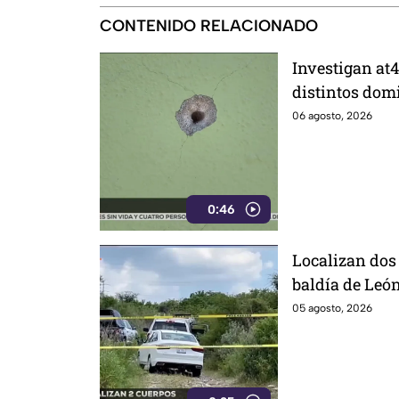
CONTENIDO RELACIONADO
Investigan at4
distintos domi
de ellos vivía
06 agosto, 2026
0:46
Localizan dos
baldía de Leó
sus identidad
05 agosto, 2026