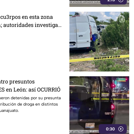
 cu3rpos en esta zona
n; autoridades investigan
es
atro presuntos
 en León: así OCURRIÓ
ueron detenidas por su presunta
tribución de droga en distintos
uanajuato.
0:30