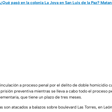
 ¿Qué pasó en la colonia La Joya en San Luis de la Paz? Matan
nculación a proceso penal por el delito de doble homicidio ca
risión preventiva mientras se lleva a cabo todo el proceso pe
ementaria, que tiene un plazo de tres meses.
 son atacados a balazos sobre boulevard Las Torres, en Leó