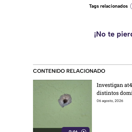
Tags relacionados
¡No te pie
CONTENIDO RELACIONADO
Investigan at4
distintos domi
de ellos vivía
06 agosto, 2026
0:46