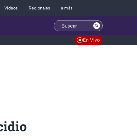
Regionales
Videos
a más +
En Vivo
cidio