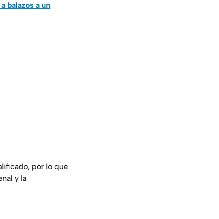
 a balazos a un
lificado, por lo que
nal y la
n