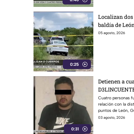
Localizan dos
baldía de Leó
sus identidad
05 agosto, 2026
0:25
Detienen a cu
D3LINCUENTES
Cuatro personas f
relación con la dis
puntos de León, G
03 agosto, 2026
0:31