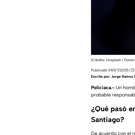
|Crédito: Unsplash / Fores
Publicado 09/07/2025 | 🕑
Escrito por:
Jorge Ramos 
Policiaca.-
Un hombr
probable responsabi
¿Qué pasó en
Santiago?
De acuerdo con el r