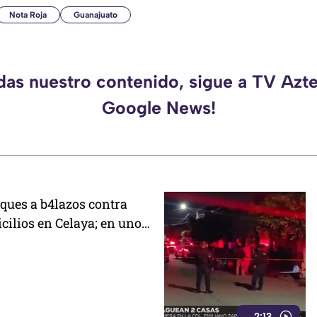
Nota Roja
Guanajuato
rdas nuestro contenido, sigue a TV Azte
Google News!
ques a b4lazos contra
cilios en Celaya; en uno
 un policía
2:13