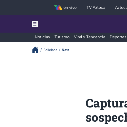
en vivo
TV Azteca
Aztec
Noticias
Turismo
Viral y Tendencia
Deportes
Policiaca
Nota
Captur
sospec