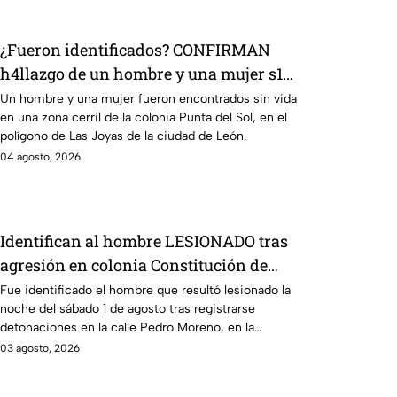
¿Fueron identificados? CONFIRMAN
h4llazgo de un hombre y una mujer s1n
v1da en zona cerril de León, HOY
Un hombre y una mujer fueron encontrados sin vida
en una zona cerril de la colonia Punta del Sol, en el
martes
polígono de Las Joyas de la ciudad de León.
04 agosto, 2026
Identifican al hombre LESIONADO tras
agresión en colonia Constitución de
Apatzingán en Irapuato
Fue identificado el hombre que resultó lesionado la
noche del sábado 1 de agosto tras registrarse
detonaciones en la calle Pedro Moreno, en la
colonia Constitución de Apatzingán, en Irapuato.
03 agosto, 2026