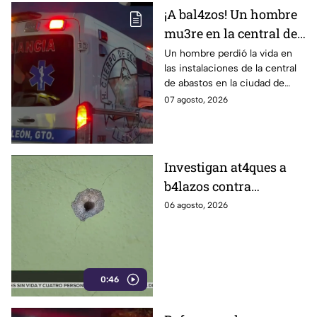
¡A bal4zos! Un hombre
mu3re en la central de
abastos; esto es lo que
Un hombre perdió la vida en
las instalaciones de la central
se sabe
de abastos en la ciudad de
León, tras ser víctima de un
07 agosto, 2026
ataque armado.
Investigan at4ques a
b4lazos contra
distintos domicilios en
06 agosto, 2026
Celaya; en uno de ellos
vivía un policía
0:46