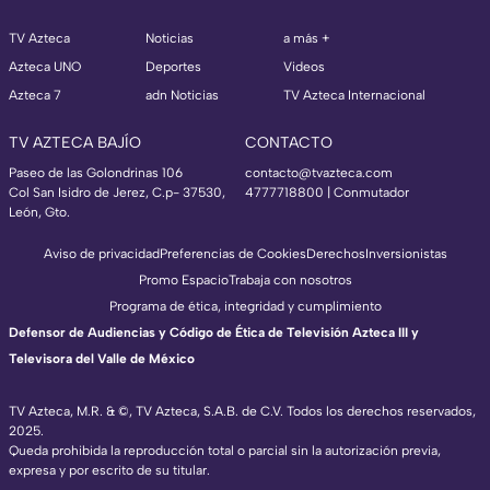
TV Azteca
Noticias
a más +
Azteca UNO
Deportes
Videos
Azteca 7
adn Noticias
TV Azteca Internacional
TV AZTECA BAJÍO
CONTACTO
Paseo de las Golondrinas 106
contacto@tvazteca.com
Col San Isidro de Jerez, C.p- 37530,
4777718800 | Conmutador
León, Gto.
Aviso de privacidad
Preferencias de Cookies
Derechos
Inversionistas
Promo Espacio
Trabaja con nosotros
Programa de ética, integridad y cumplimiento
Defensor de Audiencias y Código de Ética de Televisión Azteca III y
Televisora del Valle de México
TV Azteca, M.R. & ©, TV Azteca, S.A.B. de C.V. Todos los derechos reservados,
2025.
Queda prohibida la reproducción total o parcial sin la autorización previa,
expresa y por escrito de su titular.