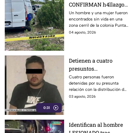
CONFIRMAN h4llazgo
de un hombre y una
Un hombre y una mujer fueron
encontrados sin vida en una
mujer s1n v1da en zona
zona cerril de la colonia Punta
cerril de León, HOY
del Sol, en el polígono de Las
04 agosto, 2026
martes
Joyas de la ciudad de León.
Detienen a cuatro
presuntos
D3LINCUENTES en
Cuatro personas fueron
detenidas por su presunta
León: así OCURRIÓ
relación con la distribución de
droga en distintos puntos de
03 agosto, 2026
León, Guanajuato.
0:31
Identifican al hombre
LESIONADO tras