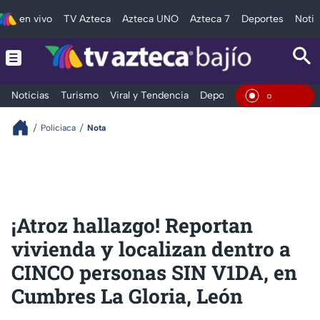
en vivo
TV Azteca
Azteca UNO
Azteca 7
Deportes
Notic
Noticias
Turismo
Viral y Tendencia
Deportes
Espectáculos
En Vivo
Policiaca
Nota
¡Atroz hallazgo! Reportan
vivienda y localizan dentro a
CINCO personas SIN V1DA, en
Cumbres La Gloria, León