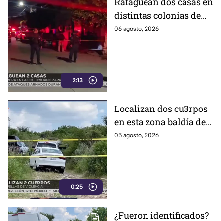
Rafaguean dos casas en
distintas colonias de
Celaya; esto fue lo que
06 agosto, 2026
revelaron autoridades
2:13
Localizan dos cu3rpos
en esta zona baldía de
León; autoridades
05 agosto, 2026
investigan sus
identidades
0:25
¿Fueron identificados?