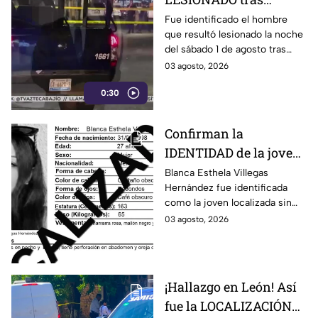
agresión en colonia
Fue identificado el hombre
que resultó lesionado la noche
Constitución de
del sábado 1 de agosto tras
Apatzingán en Irapuato
registrarse detonaciones en la
03 agosto, 2026
calle Pedro Moreno, en la
0:30
colonia Constitución de
Apatzingán, en Irapuato.
Confirman la
IDENTIDAD de la joven
hallada s1n v1da en
Blanca Esthela Villegas
Hernández fue identificada
Celaya, Guanajuato;
como la joven localizada sin
llevaba dos días
vida en Celaya, Guanajuato,
03 agosto, 2026
desaparecida
después de permanecer
desaparecida durante al menos
dos días.
¡Hallazgo en León! Así
fue la LOCALIZACIÓN