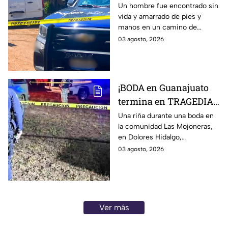
de un hombre s1n v1da,
Un hombre fue encontrado sin
vida y amarrado de pies y
en la Nuevo León, HOY
manos en un camino de
lunes: revelan cómo iba
terracería de la colonia Nuevo
03 agosto, 2026
vestido
León, en León, Guanajuato.
¡BODA en Guanajuato
termina en TRAGEDIA!
Hombre mu3re tras
Una riña durante una boda en
la comunidad Las Mojoneras,
riña en pleno festejo;
en Dolores Hidalgo,
otro terminó herido:
Guanajuato, dejó un hombre
03 agosto, 2026
Así ocurrió
sin vida y otro lesionado.
Ver más