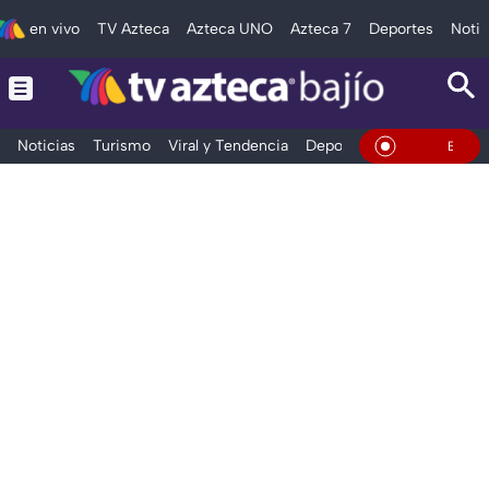
en vivo
TV Azteca
Azteca UNO
Azteca 7
Deportes
Notic
Noticias
Turismo
Viral y Tendencia
Deportes
Espectáculos
En Vivo