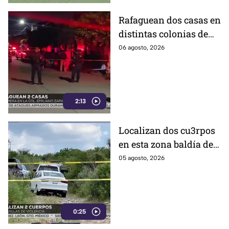
Rafaguean dos casas en
distintas colonias de
Celaya; esto fue lo que
06 agosto, 2026
revelaron autoridades
2:13
Localizan dos cu3rpos
en esta zona baldía de
León; autoridades
05 agosto, 2026
investigan sus
identidades
0:25