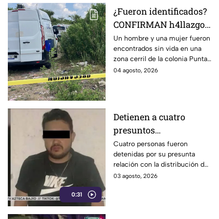
¿Fueron identificados?
CONFIRMAN h4llazgo
de un hombre y una
Un hombre y una mujer fueron
encontrados sin vida en una
mujer s1n v1da en zona
zona cerril de la colonia Punta
cerril de León, HOY
del Sol, en el polígono de Las
04 agosto, 2026
martes
Joyas de la ciudad de León.
Detienen a cuatro
presuntos
D3LINCUENTES en
Cuatro personas fueron
detenidas por su presunta
León: así OCURRIÓ
relación con la distribución de
droga en distintos puntos de
03 agosto, 2026
León, Guanajuato.
0:31