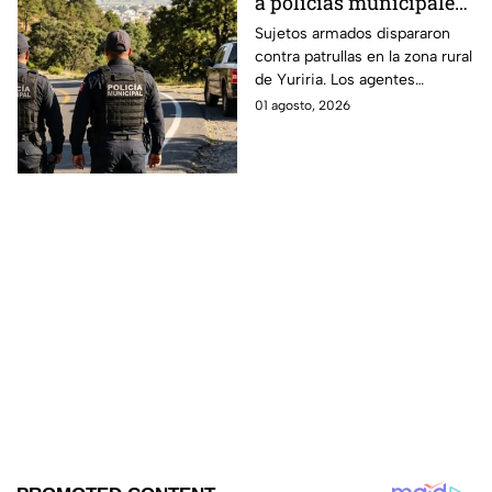
a policías municipales;
esto fue lo que sucedió
Sujetos armados dispararon
contra patrullas en la zona rural
de Yuriria. Los agentes
repelieron la agresión.
01 agosto, 2026