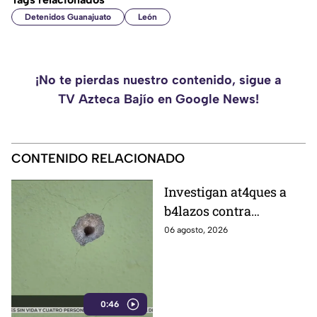
Detenidos Guanajuato
León
¡No te pierdas nuestro contenido, sigue a
TV Azteca Bajío en Google News!
CONTENIDO RELACIONADO
Investigan at4ques a
b4lazos contra
distintos domicilios en
06 agosto, 2026
Celaya; en uno de ellos
vivía un policía
0:46