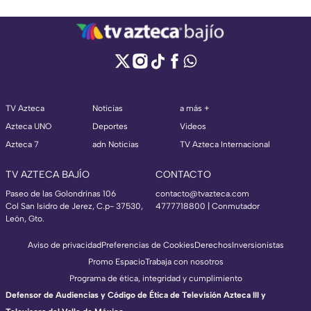
TV Azteca
Noticias
a más +
Azteca UNO
Deportes
Videos
Azteca 7
adn Noticias
TV Azteca Internacional
TV AZTECA BAJÍO
CONTACTO
Paseo de las Golondrinas 106
contacto@tvazteca.com
Col San Isidro de Jerez, C.p- 37530,
4777718800 | Conmutador
León, Gto.
Aviso de privacidad
Preferencias de Cookies
Derechos
Inversionistas
Promo Espacio
Trabaja con nosotros
Programa de ética, integridad y cumplimiento
Defensor de Audiencias y Código de Ética de Televisión Azteca III y