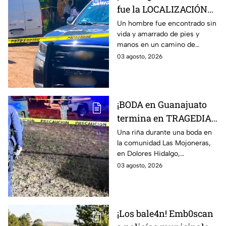
fue la LOCALIZACIÓN
de un hombre s1n v1da,
Un hombre fue encontrado sin
vida y amarrado de pies y
en la Nuevo León, HOY
manos en un camino de
lunes: revelan cómo iba
terracería de la colonia Nuevo
03 agosto, 2026
vestido
León, en León, Guanajuato.
¡BODA en Guanajuato
termina en TRAGEDIA!
Hombre mu3re tras
Una riña durante una boda en
la comunidad Las Mojoneras,
riña en pleno festejo;
en Dolores Hidalgo,
otro terminó herido:
Guanajuato, dejó un hombre
03 agosto, 2026
Así ocurrió
sin vida y otro lesionado.
¡Los bale4n! Emb0scan