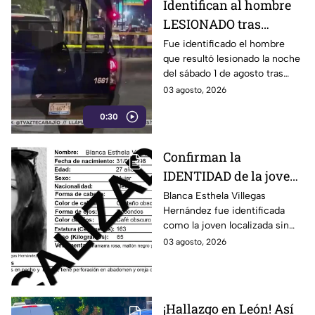
Identifican al hombre
LESIONADO tras
agresión en colonia
Fue identificado el hombre
que resultó lesionado la noche
Constitución de
del sábado 1 de agosto tras
Apatzingán en Irapuato
registrarse detonaciones en la
03 agosto, 2026
calle Pedro Moreno, en la
0:30
colonia Constitución de
Apatzingán, en Irapuato.
Confirman la
IDENTIDAD de la joven
hallada s1n v1da en
Blanca Esthela Villegas
Hernández fue identificada
Celaya, Guanajuato;
como la joven localizada sin
llevaba dos días
vida en Celaya, Guanajuato,
03 agosto, 2026
desaparecida
después de permanecer
desaparecida durante al menos
dos días.
¡Hallazgo en León! Así