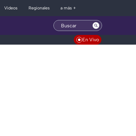
Regionales
Videos
a más +
En Vivo