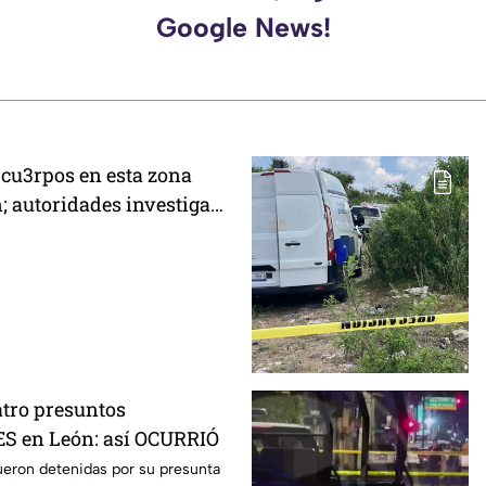
Google News!
 cu3rpos en esta zona
n; autoridades investigan
es
atro presuntos
 en León: así OCURRIÓ
ueron detenidas por su presunta