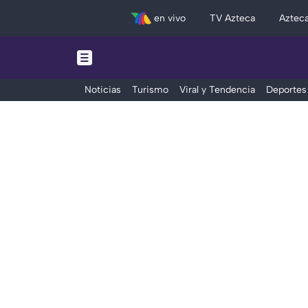
en vivo
TV Azteca
Aztec
Noticias
Turismo
Viral y Tendencia
Deportes