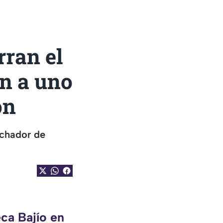
rran el
en a uno
ón
achador de
ca Bajío en