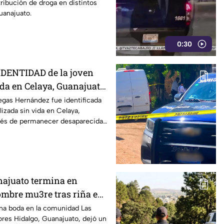
tribución de droga en distintos
uanajuato.
0:30
IDENTIDAD de la joven
da en Celaya, Guanajuato;
ías desaparecida
legas Hernández fue identificada
lizada sin vida en Celaya,
ués de permanecer desaparecida
os días.
ajuato termina en
mbre mu3re tras riña en
 otro terminó herido: Así
una boda en la comunidad Las
res Hidalgo, Guanajuato, dejó un