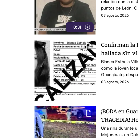
relación con la dis
puntos de León, G
03 agosto, 2026
0:31
Confirman la 
hallada s1n v1
llevaba dos d
Blanca Esthela Vil
como la joven loca
Guanajuato, desp
durante al menos d
03 agosto, 2026
¡BODA en Guan
TRAGEDIA! Ho
pleno festejo;
Una riña durante 
Mojoneras, en Dolo
ocurrió