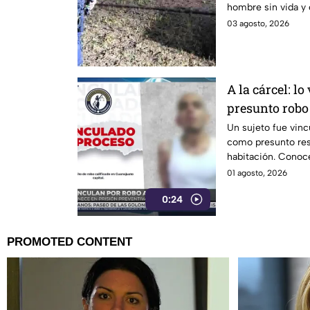
hombre sin vida y 
03 agosto, 2026
A la cárcel: l
presunto robo
Un sujeto fue vinc
como presunto res
habitación. Conoce
la medida cautelar.
01 agosto, 2026
0:24