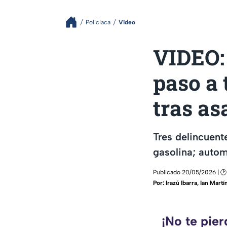
Policiaca
Video
VIDEO: 
paso a 
tras as
Tres delincuent
gasolina; autom
Publicado 20/05/2026 | 🕑
Por:
Irazú Ibarra
,
Ian Martí
¡No te pie