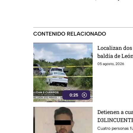
CONTENIDO RELACIONADO
Localizan dos
baldía de Leó
sus identidad
05 agosto, 2026
0:25
Detienen a cu
D3LINCUENTES
Cuatro personas f