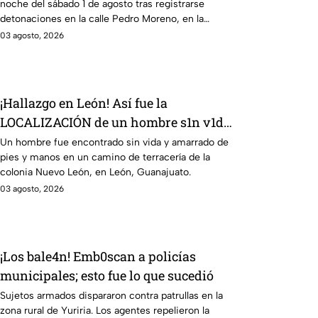
noche del sábado 1 de agosto tras registrarse
detonaciones en la calle Pedro Moreno, en la
colonia Constitución de Apatzingán, en Irapuato.
03 agosto, 2026
¡Hallazgo en León! Así fue la
LOCALIZACIÓN de un hombre s1n v1da,
en la Nuevo León, HOY lunes: revelan
Un hombre fue encontrado sin vida y amarrado de
pies y manos en un camino de terracería de la
cómo iba vestido
colonia Nuevo León, en León, Guanajuato.
03 agosto, 2026
¡Los bale4n! Emb0scan a policías
municipales; esto fue lo que sucedió
Sujetos armados dispararon contra patrullas en la
zona rural de Yuriria. Los agentes repelieron la