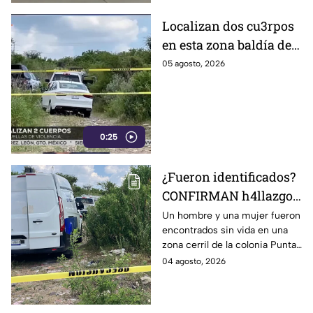
Localizan dos cu3rpos
en esta zona baldía de
León; autoridades
05 agosto, 2026
investigan sus
identidades
0:25
¿Fueron identificados?
CONFIRMAN h4llazgo
de un hombre y una
Un hombre y una mujer fueron
encontrados sin vida en una
mujer s1n v1da en zona
zona cerril de la colonia Punta
cerril de León, HOY
del Sol, en el polígono de Las
04 agosto, 2026
martes
Joyas de la ciudad de León.