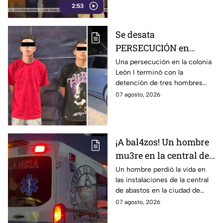
2:53
establecimiento y le
dispararon.
Se desata
PERSECUCIÓN en
colonia León I: Así
Una persecución en la colonia
León I terminó con la
IDENTIFICARON y
detención de tres hombres
DETUVIERON a tres
que viajaban en una
07 agosto, 2026
hombres, en León
camioneta.
¡A bal4zos! Un hombre
mu3re en la central de
abastos; esto es lo que
Un hombre perdió la vida en
las instalaciones de la central
se sabe
de abastos en la ciudad de
León, tras ser víctima de un
07 agosto, 2026
ataque armado.