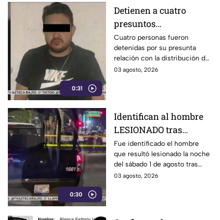
Detienen a cuatro
presuntos
D3LINCUENTES en
Cuatro personas fueron
detenidas por su presunta
León: así OCURRIÓ
relación con la distribución de
droga en distintos puntos de
03 agosto, 2026
León, Guanajuato.
0:31
Identifican al hombre
LESIONADO tras
agresión en colonia
Fue identificado el hombre
que resultó lesionado la noche
Constitución de
del sábado 1 de agosto tras
Apatzingán en Irapuato
registrarse detonaciones en la
03 agosto, 2026
calle Pedro Moreno, en la
0:30
colonia Constitución de
Apatzingán, en Irapuato.