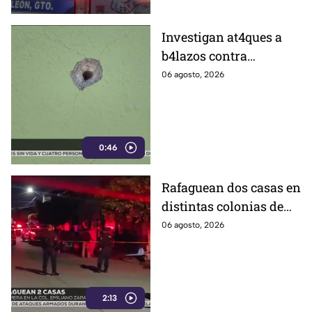
Investigan at4ques a
b4lazos contra
distintos domicilios en
06 agosto, 2026
Celaya; en uno de ellos
vivía un policía
0:46
Rafaguean dos casas en
distintas colonias de
Celaya; esto fue lo que
06 agosto, 2026
revelaron autoridades
2:13