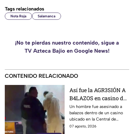
Tags relacionados
Nota Roja
Salamanca
¡No te pierdas nuestro contenido, sigue a
TV Azteca Bajío en Google News!
CONTENIDO RELACIONADO
Así fue la AGR3SIÓN A
B4LAZOS en casino de
la Central de Abastos
Un hombre fue asesinado a
balazos dentro de un casino
que cobró la v1da de un
ubicado en la Central de
hombre, en León
Abastos de León. Sujetos
07 agosto, 2026
armados ingresaron al