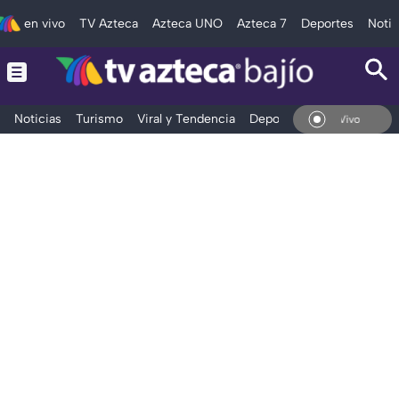
en vivo
TV Azteca
Azteca UNO
Azteca 7
Deportes
Notic
Noticias
Turismo
Viral y Tendencia
Deportes
Espectáculos
En Vivo