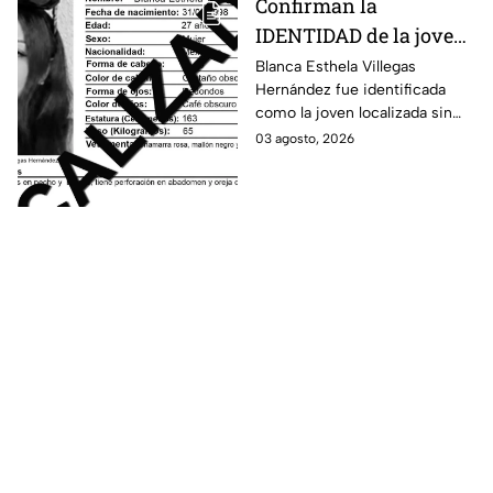
Confirman la
IDENTIDAD de la joven
hallada s1n v1da en
Blanca Esthela Villegas
Hernández fue identificada
Celaya, Guanajuato;
como la joven localizada sin
llevaba dos días
vida en Celaya, Guanajuato,
03 agosto, 2026
desaparecida
después de permanecer
desaparecida durante al menos
dos días.