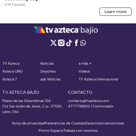
TV Azteca
Noticias
a más +
Azteca UNO
Deportes
Videos
Azteca 7
adn Noticias
TV Azteca Internacional
TV AZTECA BAJÍO
CONTACTO
Paseo de las Golondrinas 106
contacto@tvazteca.com
Col San Isidro de Jerez, C.p- 37530,
4777718800 | Conmutador
León, Gto.
Aviso de privacidad
Preferencias de Cookies
Derechos
Inversionistas
Promo Espacio
Trabaja con nosotros