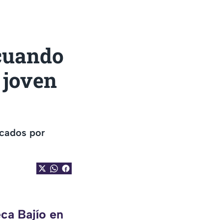
 cuando
 joven
acados por
ca Bajío en