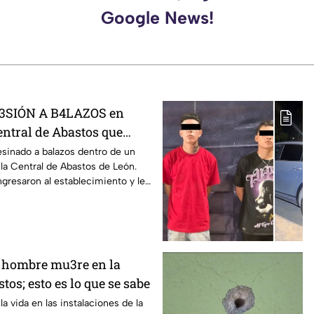
Google News!
GR3SIÓN A B4LAZOS en
entral de Abastos que
 de un hombre, en León
sinado a balazos dentro de un
la Central de Abastos de León.
gresaron al establecimiento y le
n hombre mu3re en la
tos; esto es lo que se sabe
a vida en las instalaciones de la