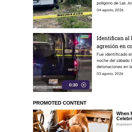
polígono de Las Jo
04 agosto, 2026
Identifican a
agresión en c
Apatzingán en
Fue identificado e
noche del sábado 1
detonaciones en la
colonia Constituci
03 agosto, 2026
0:30