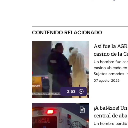
CONTENIDO RELACIONADO
Así fue la A
casino de la C
cobró la v1da
Un hombre fue ase
casino ubicado en 
Sujetos armados in
dispararon.
07 agosto, 2026
2:53
¡A bal4zos! U
central de abas
Un hombre perdió l