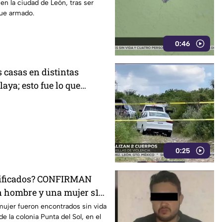
en la ciudad de León, tras ser
que armado.
0:46
 casas en distintas
laya; esto fue lo que
oridades
0:25
tificados? CONFIRMAN
n hombre y una mujer s1n
cerril de León, HOY
ujer fueron encontrados sin vida
de la colonia Punta del Sol, en el