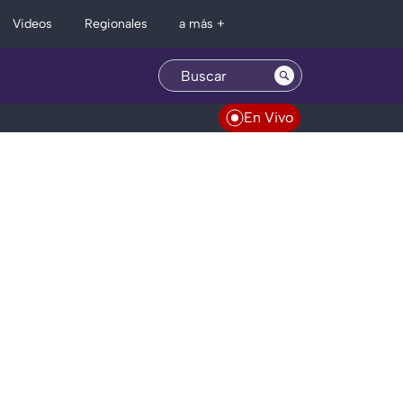
Regionales
Videos
a más +
En Vivo