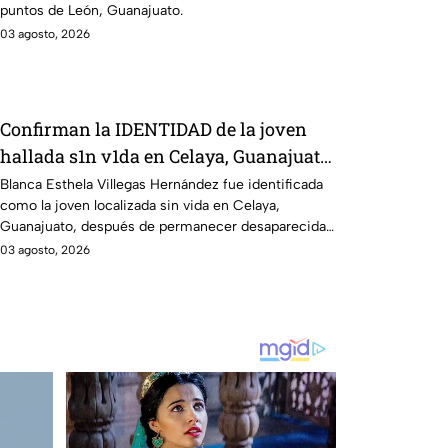
puntos de León, Guanajuato.
03 agosto, 2026
Confirman la IDENTIDAD de la joven
hallada s1n v1da en Celaya, Guanajuato;
llevaba dos días desaparecida
Blanca Esthela Villegas Hernández fue identificada
como la joven localizada sin vida en Celaya,
Guanajuato, después de permanecer desaparecida
durante al menos dos días.
03 agosto, 2026