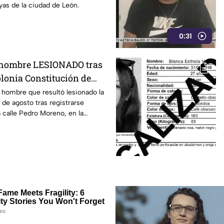
yas de la ciudad de León.
0:31
l hombre LESIONADO tras
olonia Constitución de
 Irapuato
l hombre que resultó lesionado la
 de agosto tras registrarse
 calle Pedro Moreno, en la
ón de Apatzingán, en Irapuato.