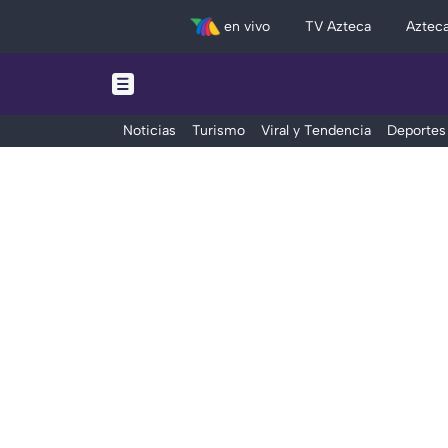
en vivo
TV Azteca
Aztec
Noticias
Turismo
Viral y Tendencia
Deportes