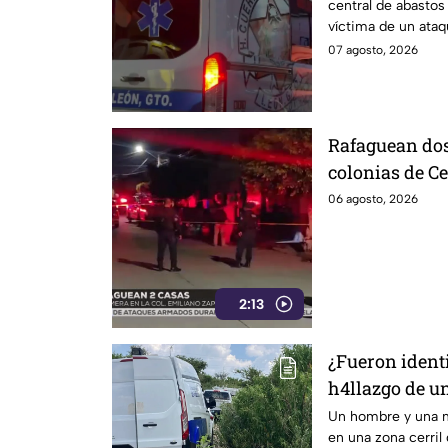
central de abastos 
víctima de un ata
07 agosto, 2026
Rafaguean dos
colonias de Ce
revelaron aut
06 agosto, 2026
2:13
¿Fueron iden
h4llazgo de u
v1da en zona 
Un hombre y una m
en una zona cerril 
martes