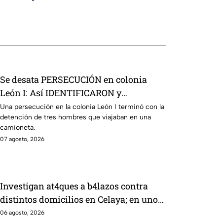
Se desata PERSECUCIÓN en colonia
León I: Así IDENTIFICARON y
DETUVIERON a tres hombres, en León
Una persecución en la colonia León I terminó con la
detención de tres hombres que viajaban en una
camioneta.
07 agosto, 2026
Investigan at4ques a b4lazos contra
distintos domicilios en Celaya; en uno
de ellos vivía un policía
06 agosto, 2026