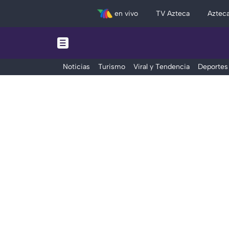
en vivo
TV Azteca
Aztec
Noticias
Turismo
Viral y Tendencia
Deportes