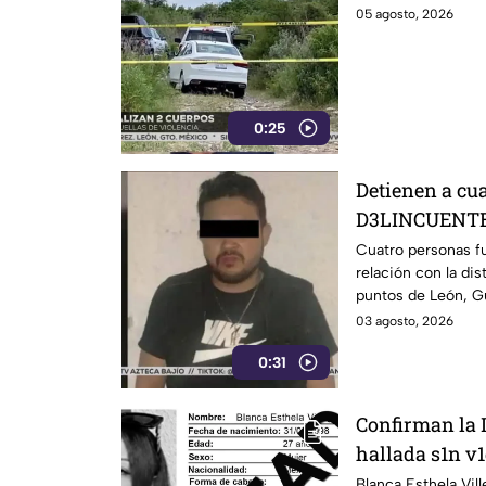
sus identidad
05 agosto, 2026
0:25
Detienen a cu
D3LINCUENTES
Cuatro personas f
relación con la dis
puntos de León, G
03 agosto, 2026
0:31
Confirman la 
hallada s1n v1
llevaba dos d
Blanca Esthela Vil