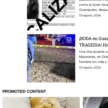
como la joven loca
Guanajuato, desp
durante al menos d
03 agosto, 2026
¡BODA en Guan
TRAGEDIA! Ho
pleno festejo;
Una riña durante 
Mojoneras, en Dolo
ocurrió
hombre sin vida y 
03 agosto, 2026