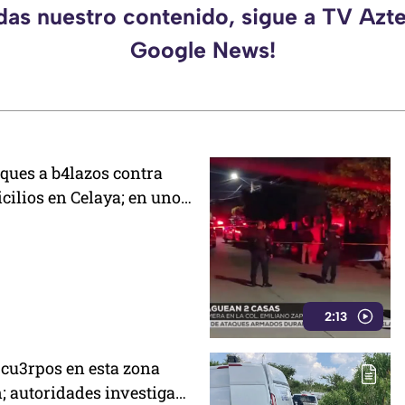
rdas nuestro contenido, sigue a TV Azte
Google News!
ques a b4lazos contra
cilios en Celaya; en uno
 un policía
2:13
 cu3rpos en esta zona
n; autoridades investigan