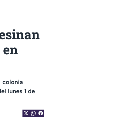
sesinan
 en
a colonia
el lunes 1 de