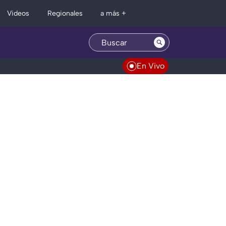
Regionales
Videos
a más +
En Vivo