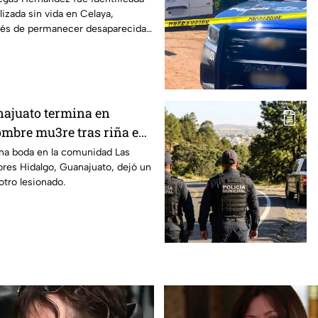
lizada sin vida en Celaya,
ués de permanecer desaparecida
os días.
ajuato termina en
mbre mu3re tras riña en
 otro terminó herido: Así
una boda en la comunidad Las
res Hidalgo, Guanajuato, dejó un
otro lesionado.