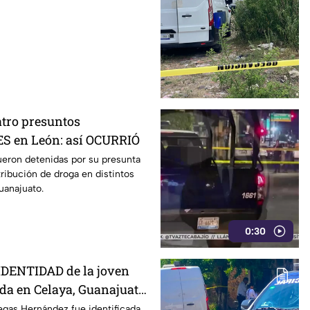
es
atro presuntos
 en León: así OCURRIÓ
ueron detenidas por su presunta
tribución de droga en distintos
uanajuato.
0:30
IDENTIDAD de la joven
da en Celaya, Guanajuato;
ías desaparecida
legas Hernández fue identificada