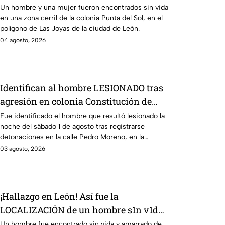
v1da en zona cerril de León, HOY
Un hombre y una mujer fueron encontrados sin vida
en una zona cerril de la colonia Punta del Sol, en el
martes
polígono de Las Joyas de la ciudad de León.
04 agosto, 2026
Identifican al hombre LESIONADO tras
agresión en colonia Constitución de
Apatzingán en Irapuato
Fue identificado el hombre que resultó lesionado la
noche del sábado 1 de agosto tras registrarse
detonaciones en la calle Pedro Moreno, en la
colonia Constitución de Apatzingán, en Irapuato.
03 agosto, 2026
¡Hallazgo en León! Así fue la
LOCALIZACIÓN de un hombre s1n v1da,
en la Nuevo León, HOY lunes: revelan
Un hombre fue encontrado sin vida y amarrado de