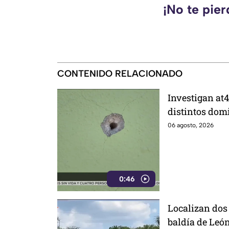
¡No te pie
CONTENIDO RELACIONADO
Investigan at4
distintos domi
de ellos vivía
06 agosto, 2026
0:46
Localizan dos
baldía de Leó