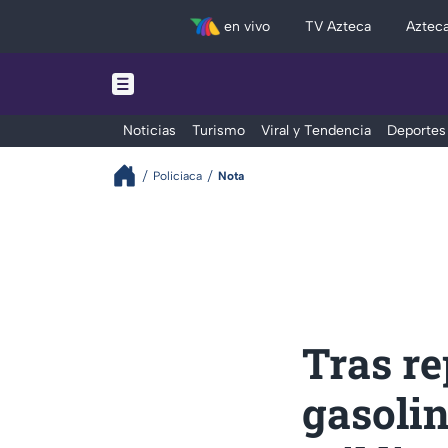
en vivo
TV Azteca
Aztec
Noticias
Turismo
Viral y Tendencia
Deportes
Policiaca
Nota
Tras re
gasolin