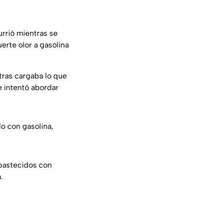
urrió mientras se
uerte olor a gasolina
ntras cargaba lo que
e intentó abordar
do con gasolina,
abastecidos con
.