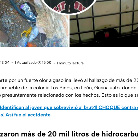
 13:04
| Actualizado 🕑 15:00
1 minuto lectura
te por un fuerte olor a gasolina llevó al hallazgo de más de 20
inmueble de la colonia Los Pinos, en León, Guanajuato, dond
presuntamente relacionado con los hechos. Esto es lo que s
Identifican al joven que sobrevivió al brut4l CHOQUE contra 
s: Así fue el accidente
zaron más de 20 mil litros de hidrocarbu