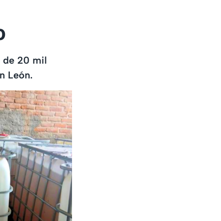
o
s de 20 mil
en León.