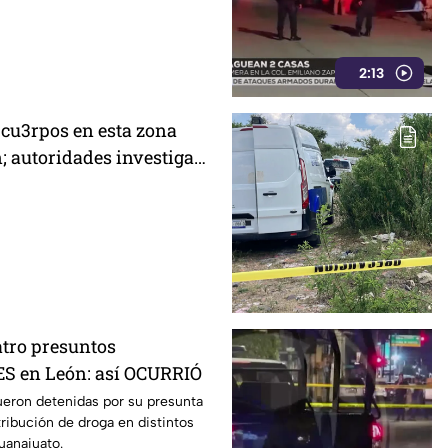
2:13
 cu3rpos en esta zona
n; autoridades investigan
es
atro presuntos
 en León: así OCURRIÓ
ueron detenidas por su presunta
tribución de droga en distintos
uanajuato.