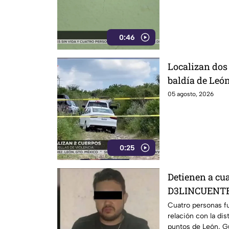
0:46
Localizan dos
baldía de Leó
sus identidad
05 agosto, 2026
0:25
Detienen a cu
D3LINCUENTES
Cuatro personas f
relación con la dis
puntos de León, G