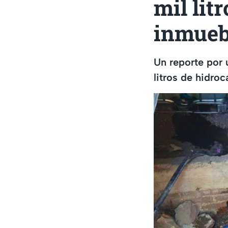
mil lit
inmueb
Un reporte por 
litros de hidro