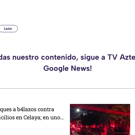
León
rdas nuestro contenido, sigue a TV Azte
Google News!
ques a b4lazos contra
cilios en Celaya; en uno
 un policía