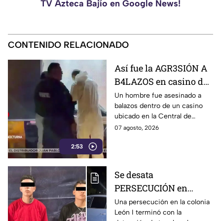
TV Azteca Bajío en Google News!
CONTENIDO RELACIONADO
Así fue la AGR3SIÓN A
B4LAZOS en casino de
la Central de Abastos
Un hombre fue asesinado a
balazos dentro de un casino
que cobró la v1da de un
ubicado en la Central de
hombre, en León
Abastos de León. Sujetos
07 agosto, 2026
armados ingresaron al
2:53
establecimiento y le
dispararon.
Se desata
PERSECUCIÓN en
colonia León I: Así
Una persecución en la colonia
León I terminó con la
IDENTIFICARON y