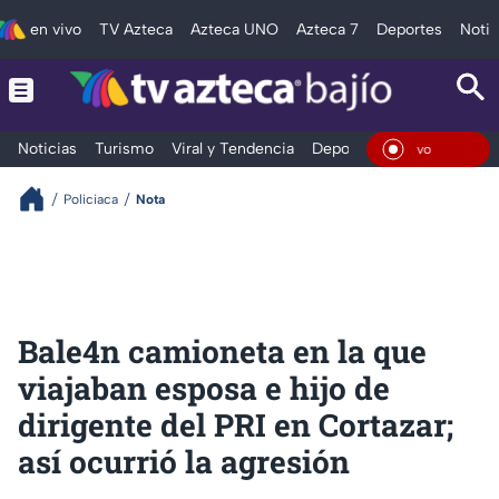
en vivo
TV Azteca
Azteca UNO
Azteca 7
Deportes
Notic
Noticias
Turismo
Viral y Tendencia
Deportes
Espectáculos
En Viv
Policiaca
Nota
Bale4n camioneta en la que
viajaban esposa e hijo de
dirigente del PRI en Cortazar;
así ocurrió la agresión