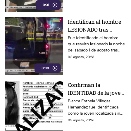
0:31
Identifican al hombre
LESIONADO tras
agresión en colonia
Fue identificado el hombre
que resultó lesionado la noche
Constitución de
del sábado 1 de agosto tras
Apatzingán en Irapuato
registrarse detonaciones en la
03 agosto, 2026
calle Pedro Moreno, en la
0:30
colonia Constitución de
Apatzingán, en Irapuato.
Confirman la
IDENTIDAD de la joven
hallada s1n v1da en
Blanca Esthela Villegas
Hernández fue identificada
Celaya, Guanajuato;
como la joven localizada sin
llevaba dos días
vida en Celaya, Guanajuato,
03 agosto, 2026
desaparecida
después de permanecer