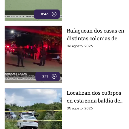
0:46
Rafaguean dos casas en
distintas colonias de
Celaya; esto fue lo que
06 agosto, 2026
revelaron autoridades
2:13
Localizan dos cu3rpos
en esta zona baldía de
León; autoridades
05 agosto, 2026
investigan sus
identidades