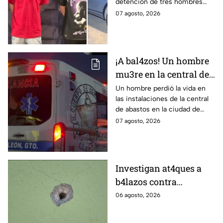
detención de tres hombres
DETUVIERON a tres
que viajaban en una
07 agosto, 2026
hombres, en León
camioneta.
¡A bal4zos! Un hombre
mu3re en la central de
abastos; esto es lo que
Un hombre perdió la vida en
las instalaciones de la central
se sabe
de abastos en la ciudad de
León, tras ser víctima de un
07 agosto, 2026
ataque armado.
Investigan at4ques a
b4lazos contra
distintos domicilios en
06 agosto, 2026
Celaya; en uno de ellos
vivía un policía