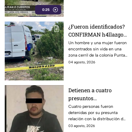
0:25
¿Fueron identificados?
CONFIRMAN h4llazgo
de un hombre y una
Un hombre y una mujer fueron
encontrados sin vida en una
mujer s1n v1da en zona
zona cerril de la colonia Punta
cerril de León, HOY
del Sol, en el polígono de Las
04 agosto, 2026
martes
Joyas de la ciudad de León.
Detienen a cuatro
presuntos
D3LINCUENTES en
Cuatro personas fueron
detenidas por su presunta
León: así OCURRIÓ
relación con la distribución de
droga en distintos puntos de
03 agosto, 2026
León, Guanajuato.