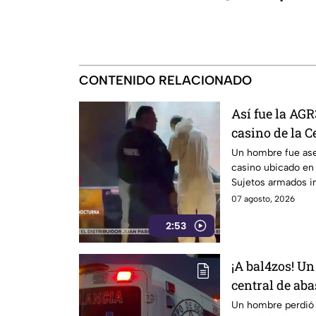
CONTENIDO RELACIONADO
Así fue la A
casino de la C
cobró la v1da
Un hombre fue ase
casino ubicado en 
Sujetos armados in
dispararon.
07 agosto, 2026
2:53
¡A bal4zos! U
central de abas
Un hombre perdió l