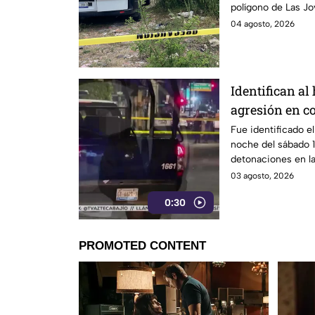
polígono de Las Jo
04 agosto, 2026
Identifican a
agresión en c
Apatzingán en
Fue identificado e
noche del sábado 1
detonaciones en la
colonia Constituci
03 agosto, 2026
0:30