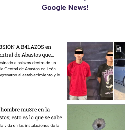
Google News!
GR3SIÓN A B4LAZOS en
entral de Abastos que
 de un hombre, en León
sinado a balazos dentro de un
la Central de Abastos de León.
gresaron al establecimiento y le
n hombre mu3re en la
tos; esto es lo que se sabe
a vida en las instalaciones de la