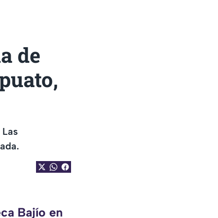
da de
apuato,
 Las
hada.
ca Bajío en