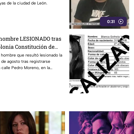
yas de la ciudad de León.
0:31
l hombre LESIONADO tras
olonia Constitución de
 Irapuato
l hombre que resultó lesionado la
 de agosto tras registrarse
 calle Pedro Moreno, en la
ón de Apatzingán, en Irapuato.