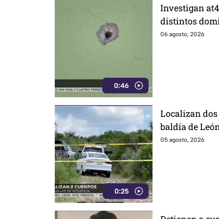
Investigan at4
distintos domi
de ellos vivía
06 agosto, 2026
0:46
Localizan dos
baldía de Leó
sus identidad
05 agosto, 2026
0:25