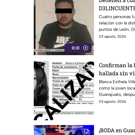
Detienen a cu
D3LINCUENTES
Cuatro personas f
relación con la dis
puntos de León, G
03 agosto, 2026
0:31
Confirman la 
hallada s1n v1
llevaba dos d
Blanca Esthela Vil
como la joven loca
Guanajuato, desp
durante al menos d
03 agosto, 2026
¡BODA en Guan