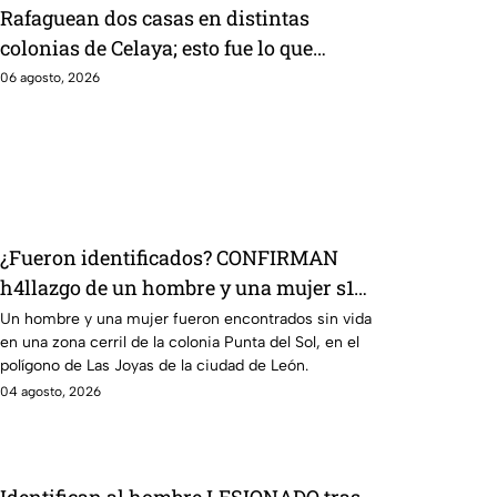
Rafaguean dos casas en distintas
colonias de Celaya; esto fue lo que
revelaron autoridades
06 agosto, 2026
¿Fueron identificados? CONFIRMAN
h4llazgo de un hombre y una mujer s1n
v1da en zona cerril de León, HOY
Un hombre y una mujer fueron encontrados sin vida
en una zona cerril de la colonia Punta del Sol, en el
martes
polígono de Las Joyas de la ciudad de León.
04 agosto, 2026