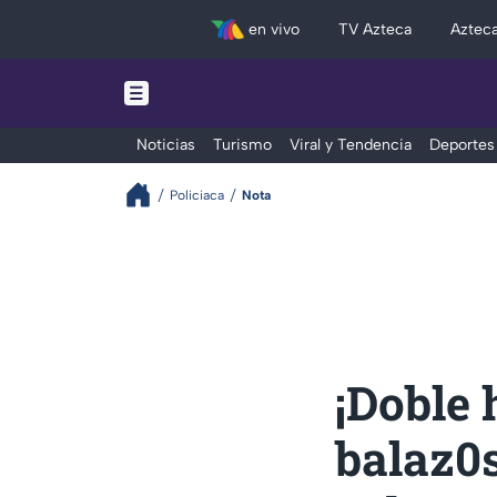
en vivo
TV Azteca
Aztec
Noticias
Turismo
Viral y Tendencia
Deportes
Policiaca
Nota
¡Doble 
balaz0s