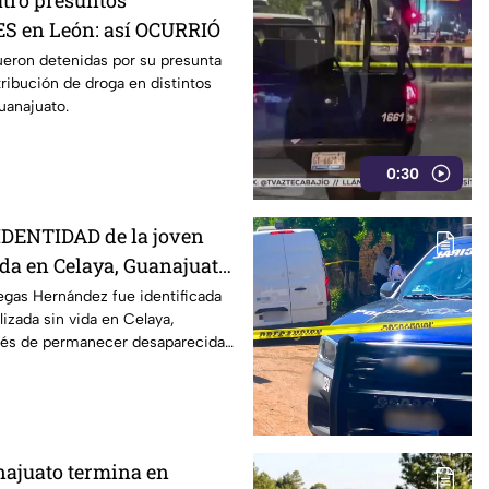
atro presuntos
 en León: así OCURRIÓ
ueron detenidas por su presunta
tribución de droga en distintos
uanajuato.
0:30
IDENTIDAD de la joven
da en Celaya, Guanajuato;
ías desaparecida
legas Hernández fue identificada
lizada sin vida en Celaya,
ués de permanecer desaparecida
os días.
ajuato termina en