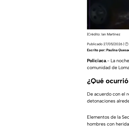
|Crédito: Ian Martínez
Publicado 27/05/2026 | 🕑
Escrito por:
Paulina Quesa
Policiaca
.- La noch
comunidad de Loma d
¿Qué ocurrió
De acuerdo con el re
detonaciones alrede
Elementos de la Secr
hombres con heridas