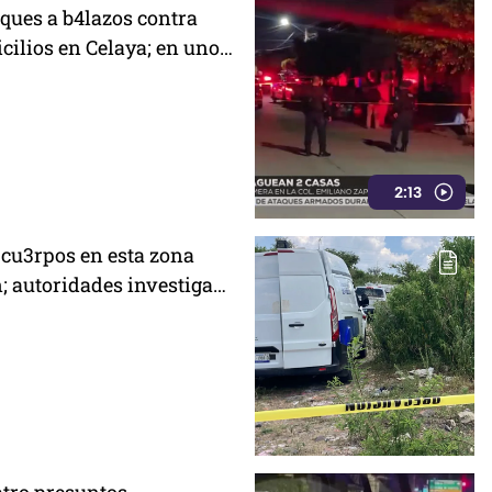
ques a b4lazos contra
cilios en Celaya; en uno
 un policía
2:13
 cu3rpos en esta zona
n; autoridades investigan
es