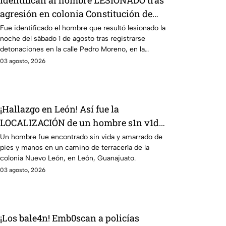
Identifican al hombre LESIONADO tras
agresión en colonia Constitución de
Apatzingán en Irapuato
Fue identificado el hombre que resultó lesionado la
noche del sábado 1 de agosto tras registrarse
detonaciones en la calle Pedro Moreno, en la
colonia Constitución de Apatzingán, en Irapuato.
03 agosto, 2026
¡Hallazgo en León! Así fue la
LOCALIZACIÓN de un hombre s1n v1da,
en la Nuevo León, HOY lunes: revelan
Un hombre fue encontrado sin vida y amarrado de
pies y manos en un camino de terracería de la
cómo iba vestido
colonia Nuevo León, en León, Guanajuato.
03 agosto, 2026
¡Los bale4n! Emb0scan a policías