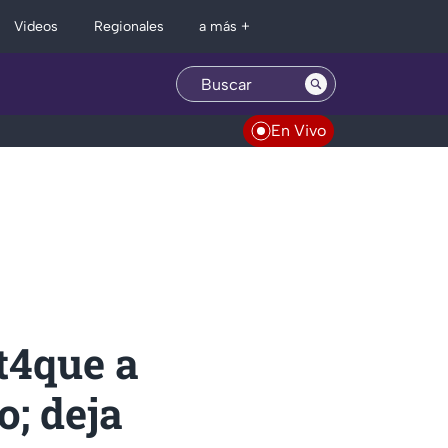
Regionales
Videos
a más +
En Vivo
t4que a
o; deja