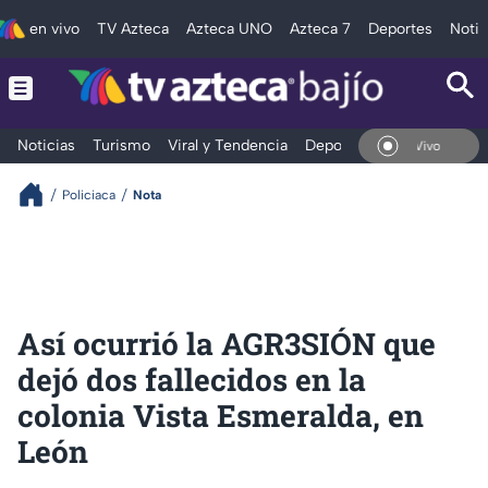
en vivo
TV Azteca
Azteca UNO
Azteca 7
Deportes
Notic
Noticias
Turismo
Viral y Tendencia
Deportes
Espectáculos
En Vivo
Policiaca
Nota
Así ocurrió la AGR3SIÓN que
dejó dos fallecidos en la
colonia Vista Esmeralda, en
León