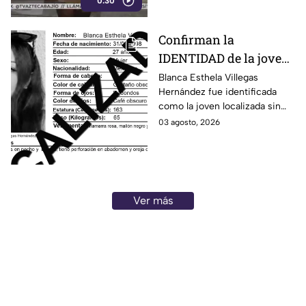
0:30
colonia Constitución de
Apatzingán, en Irapuato.
Confirman la
IDENTIDAD de la joven
hallada s1n v1da en
Blanca Esthela Villegas
Hernández fue identificada
Celaya, Guanajuato;
como la joven localizada sin
llevaba dos días
vida en Celaya, Guanajuato,
03 agosto, 2026
desaparecida
después de permanecer
desaparecida durante al menos
dos días.
Ver más