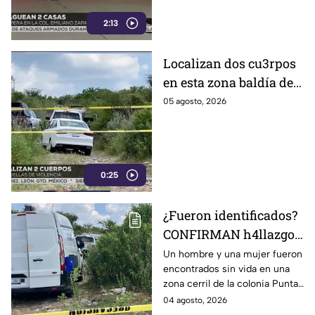
2:13
Localizan dos cu3rpos
en esta zona baldía de
León; autoridades
05 agosto, 2026
investigan sus
identidades
0:25
¿Fueron identificados?
CONFIRMAN h4llazgo
de un hombre y una
Un hombre y una mujer fueron
encontrados sin vida en una
mujer s1n v1da en zona
zona cerril de la colonia Punta
cerril de León, HOY
del Sol, en el polígono de Las
04 agosto, 2026
martes
Joyas de la ciudad de León.