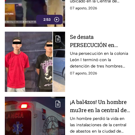
ubicado en la Central de
hombre, en León
Abastos de León. Sujetos
07 agosto, 2026
armados ingresaron al
2:53
establecimiento y le
dispararon.
Se desata
PERSECUCIÓN en
colonia León I: Así
Una persecución en la colonia
León I terminó con la
IDENTIFICARON y
detención de tres hombres
DETUVIERON a tres
que viajaban en una
07 agosto, 2026
hombres, en León
camioneta.
¡A bal4zos! Un hombre
mu3re en la central de
abastos; esto es lo que
Un hombre perdió la vida en
las instalaciones de la central
se sabe
de abastos en la ciudad de