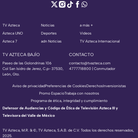
TV Azteca
Noticias
a más +
Azteca UNO
Deportes
Videos
Azteca 7
adn Noticias
TV Azteca Internacional
TV AZTECA BAJÍO
CONTACTO
Paseo de las Golondrinas 106
contacto@tvazteca.com
Col San Isidro de Jerez, C.p- 37530,
4777718800 | Conmutador
León, Gto.
Aviso de privacidad
Preferencias de Cookies
Derechos
Inversionistas
Promo Espacio
Trabaja con nosotros
Programa de ética, integridad y cumplimiento
Defensor de Audiencias y Código de Ética de Televisión Azteca III y
Televisora del Valle de México
TV Azteca, M.R. & ©, TV Azteca, S.A.B. de C.V. Todos los derechos reservados,
2025.