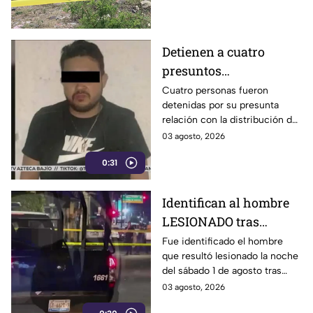
Detienen a cuatro
presuntos
D3LINCUENTES en
Cuatro personas fueron
detenidas por su presunta
León: así OCURRIÓ
relación con la distribución de
droga en distintos puntos de
03 agosto, 2026
León, Guanajuato.
0:31
Identifican al hombre
LESIONADO tras
agresión en colonia
Fue identificado el hombre
que resultó lesionado la noche
Constitución de
del sábado 1 de agosto tras
Apatzingán en Irapuato
registrarse detonaciones en la
03 agosto, 2026
calle Pedro Moreno, en la