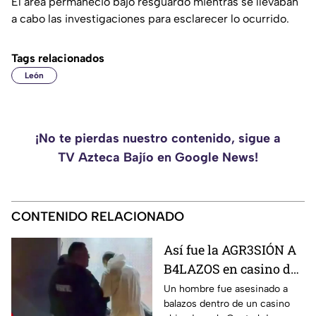
El área permaneció bajo resguardo mientras se llevaban
a cabo las investigaciones para esclarecer lo ocurrido.
Tags relacionados
León
¡No te pierdas nuestro contenido, sigue a
TV Azteca Bajío en Google News!
CONTENIDO RELACIONADO
Así fue la AGR3SIÓN A
B4LAZOS en casino de
la Central de Abastos
Un hombre fue asesinado a
balazos dentro de un casino
que cobró la v1da de un