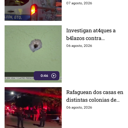
León, tras ser víctima de un
07 agosto, 2026
ataque armado.
Investigan at4ques a
b4lazos contra
distintos domicilios en
06 agosto, 2026
Celaya; en uno de ellos
vivía un policía
0:46
Rafaguean dos casas en
distintas colonias de
Celaya; esto fue lo que
06 agosto, 2026
revelaron autoridades