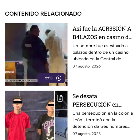
CONTENIDO RELACIONADO
Así fue la AGR3SIÓN A
B4LAZOS en casino de
la Central de Abastos
Un hombre fue asesinado a
balazos dentro de un casino
que cobró la v1da de un
ubicado en la Central de
hombre, en León
Abastos de León. Sujetos
07 agosto, 2026
armados ingresaron al
2:53
establecimiento y le
dispararon.
Se desata
PERSECUCIÓN en
colonia León I: Así
Una persecución en la colonia
León I terminó con la
IDENTIFICARON y
detención de tres hombres
DETUVIERON a tres
que viajaban en una
07 agosto, 2026
hombres, en León
camioneta.