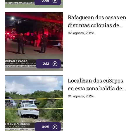
0:46
Rafaguean dos casas en
distintas colonias de
Celaya; esto fue lo que
06 agosto, 2026
revelaron autoridades
2:13
Localizan dos cu3rpos
en esta zona baldía de
León; autoridades
05 agosto, 2026
investigan sus
identidades
0:25