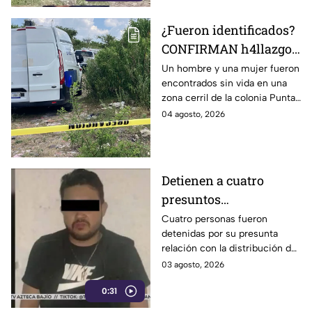
¿Fueron identificados?
CONFIRMAN h4llazgo
de un hombre y una
Un hombre y una mujer fueron
encontrados sin vida en una
mujer s1n v1da en zona
zona cerril de la colonia Punta
cerril de León, HOY
del Sol, en el polígono de Las
04 agosto, 2026
martes
Joyas de la ciudad de León.
Detienen a cuatro
presuntos
D3LINCUENTES en
Cuatro personas fueron
detenidas por su presunta
León: así OCURRIÓ
relación con la distribución de
droga en distintos puntos de
03 agosto, 2026
León, Guanajuato.
0:31