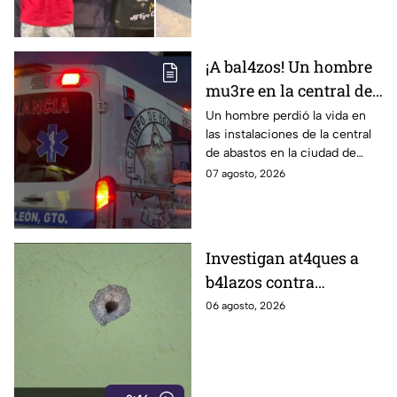
¡A bal4zos! Un hombre
mu3re en la central de
abastos; esto es lo que
Un hombre perdió la vida en
las instalaciones de la central
se sabe
de abastos en la ciudad de
León, tras ser víctima de un
07 agosto, 2026
ataque armado.
Investigan at4ques a
b4lazos contra
distintos domicilios en
06 agosto, 2026
Celaya; en uno de ellos
vivía un policía