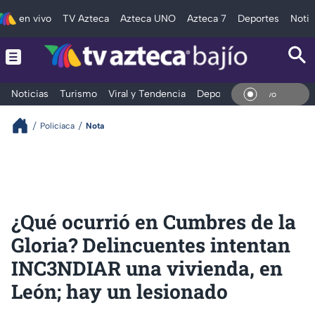
en vivo
TV Azteca
Azteca UNO
Azteca 7
Deportes
Notic
Noticias
Turismo
Viral y Tendencia
Deportes
Espectáculos
En Vi
Policiaca
Nota
¿Qué ocurrió en Cumbres de la
Gloria? Delincuentes intentan
INC3NDIAR una vivienda, en
León; hay un lesionado