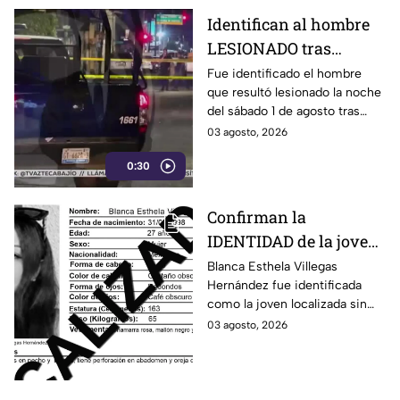
Identifican al hombre
LESIONADO tras
agresión en colonia
Fue identificado el hombre
que resultó lesionado la noche
Constitución de
del sábado 1 de agosto tras
Apatzingán en Irapuato
registrarse detonaciones en la
03 agosto, 2026
calle Pedro Moreno, en la
0:30
colonia Constitución de
Apatzingán, en Irapuato.
Confirman la
IDENTIDAD de la joven
hallada s1n v1da en
Blanca Esthela Villegas
Hernández fue identificada
Celaya, Guanajuato;
como la joven localizada sin
llevaba dos días
vida en Celaya, Guanajuato,
03 agosto, 2026
desaparecida
después de permanecer
desaparecida durante al menos
dos días.