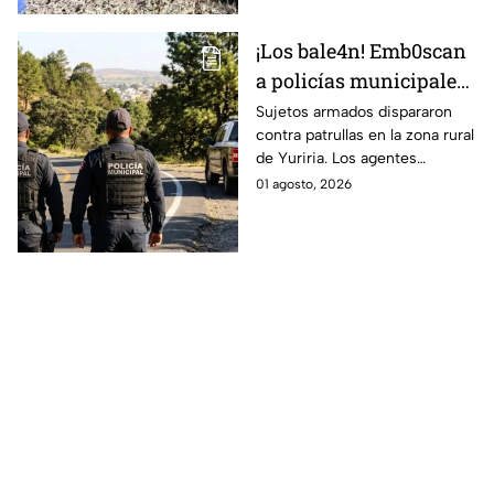
¡Los bale4n! Emb0scan
a policías municipales;
esto fue lo que sucedió
Sujetos armados dispararon
contra patrullas en la zona rural
de Yuriria. Los agentes
repelieron la agresión.
01 agosto, 2026