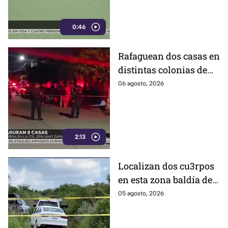
vivía un policía
0:46
Rafaguean dos casas en
distintas colonias de
Celaya; esto fue lo que
06 agosto, 2026
revelaron autoridades
2:13
Localizan dos cu3rpos
en esta zona baldía de
León; autoridades
05 agosto, 2026
investigan sus
identidades