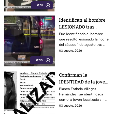
León, Guanajuato.
0:31
Identifican al hombre
LESIONADO tras
agresión en colonia
Fue identificado el hombre
que resultó lesionado la noche
Constitución de
del sábado 1 de agosto tras
Apatzingán en Irapuato
registrarse detonaciones en la
03 agosto, 2026
calle Pedro Moreno, en la
0:30
colonia Constitución de
Apatzingán, en Irapuato.
Confirman la
IDENTIDAD de la joven
hallada s1n v1da en
Blanca Esthela Villegas
Hernández fue identificada
Celaya, Guanajuato;
como la joven localizada sin
llevaba dos días
vida en Celaya, Guanajuato,
03 agosto, 2026
desaparecida
después de permanecer