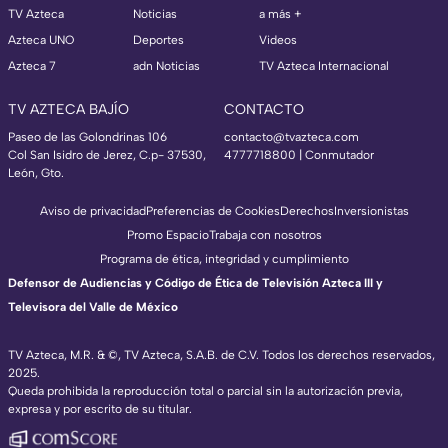
TV Azteca
Noticias
a más +
Azteca UNO
Deportes
Videos
Azteca 7
adn Noticias
TV Azteca Internacional
TV AZTECA BAJÍO
CONTACTO
Paseo de las Golondrinas 106
contacto@tvazteca.com
Col San Isidro de Jerez, C.p- 37530,
4777718800 | Conmutador
León, Gto.
Aviso de privacidad
Preferencias de Cookies
Derechos
Inversionistas
Promo Espacio
Trabaja con nosotros
Programa de ética, integridad y cumplimiento
Defensor de Audiencias y Código de Ética de Televisión Azteca III y
Televisora del Valle de México
TV Azteca, M.R. & ©, TV Azteca, S.A.B. de C.V. Todos los derechos reservados,
2025.
Queda prohibida la reproducción total o parcial sin la autorización previa,
expresa y por escrito de su titular.