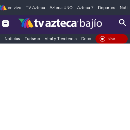
en vivo
TV Azteca
Azteca UNO
Azteca 7
Deportes
Notic
Noticias
Turismo
Viral y Tendencia
Deportes
Espectáculos
En Vivo