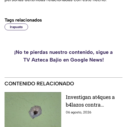
Tags relacionados
Irapuato
¡No te pierdas nuestro contenido, sigue a
TV Azteca Bajío en Google News!
CONTENIDO RELACIONADO
Investigan at4ques a
b4lazos contra
distintos domicilios en
06 agosto, 2026
Celaya; en uno de ellos