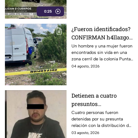
0:25
¿Fueron identificados?
CONFIRMAN h4llazgo
de un hombre y una
Un hombre y una mujer fueron
encontrados sin vida en una
mujer s1n v1da en zona
zona cerril de la colonia Punta
cerril de León, HOY
del Sol, en el polígono de Las
04 agosto, 2026
martes
Joyas de la ciudad de León.
Detienen a cuatro
presuntos
D3LINCUENTES en
Cuatro personas fueron
detenidas por su presunta
León: así OCURRIÓ
relación con la distribución de
droga en distintos puntos de
03 agosto, 2026