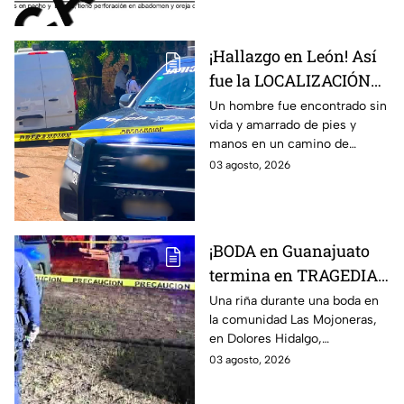
desaparecida durante al menos
dos días.
¡Hallazgo en León! Así
fue la LOCALIZACIÓN
de un hombre s1n v1da,
Un hombre fue encontrado sin
vida y amarrado de pies y
en la Nuevo León, HOY
manos en un camino de
lunes: revelan cómo iba
terracería de la colonia Nuevo
03 agosto, 2026
vestido
León, en León, Guanajuato.
¡BODA en Guanajuato
termina en TRAGEDIA!
Hombre mu3re tras
Una riña durante una boda en
la comunidad Las Mojoneras,
riña en pleno festejo;
en Dolores Hidalgo,
otro terminó herido:
Guanajuato, dejó un hombre
03 agosto, 2026
Así ocurrió
sin vida y otro lesionado.