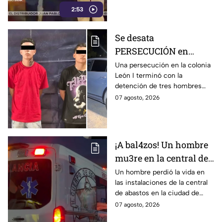
2:53
establecimiento y le
dispararon.
Se desata
PERSECUCIÓN en
colonia León I: Así
Una persecución en la colonia
León I terminó con la
IDENTIFICARON y
detención de tres hombres
DETUVIERON a tres
que viajaban en una
07 agosto, 2026
hombres, en León
camioneta.
¡A bal4zos! Un hombre
mu3re en la central de
abastos; esto es lo que
Un hombre perdió la vida en
las instalaciones de la central
se sabe
de abastos en la ciudad de
León, tras ser víctima de un
07 agosto, 2026
ataque armado.