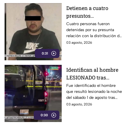
Detienen a cuatro
presuntos
D3LINCUENTES en
Cuatro personas fueron
detenidas por su presunta
León: así OCURRIÓ
relación con la distribución de
droga en distintos puntos de
03 agosto, 2026
León, Guanajuato.
0:31
Identifican al hombre
LESIONADO tras
agresión en colonia
Fue identificado el hombre
que resultó lesionado la noche
Constitución de
del sábado 1 de agosto tras
Apatzingán en Irapuato
registrarse detonaciones en la
03 agosto, 2026
calle Pedro Moreno, en la
0:30
colonia Constitución de
Apatzingán, en Irapuato.