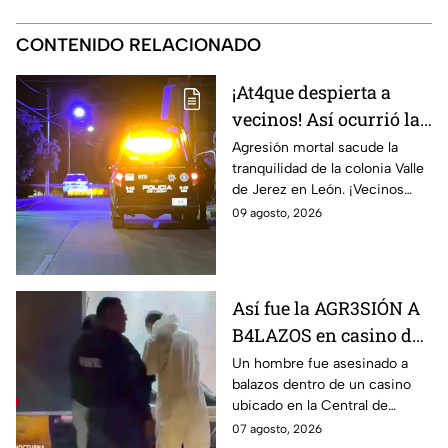
CONTENIDO RELACIONADO
¡At4que despierta a
vecinos! Así ocurrió la
agresión que dejó SIN
Agresión mortal sacude la
tranquilidad de la colonia Valle
V1DA a una mujer en
de Jerez en León. ¡Vecinos
León, a plena
atemorizados por ataque
09 agosto, 2026
madrugada
armado en plena madrugada!
Así fue la AGR3SIÓN A
B4LAZOS en casino de
la Central de Abastos
Un hombre fue asesinado a
balazos dentro de un casino
que cobró la v1da de un
ubicado en la Central de
hombre, en León
Abastos de León. Sujetos
07 agosto, 2026
armados ingresaron al