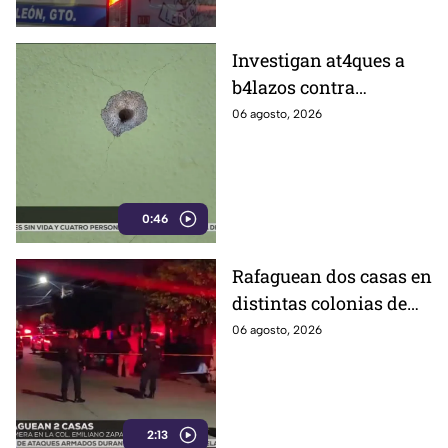
Investigan at4ques a
b4lazos contra
distintos domicilios en
06 agosto, 2026
Celaya; en uno de ellos
vivía un policía
0:46
Rafaguean dos casas en
distintas colonias de
Celaya; esto fue lo que
06 agosto, 2026
revelaron autoridades
2:13