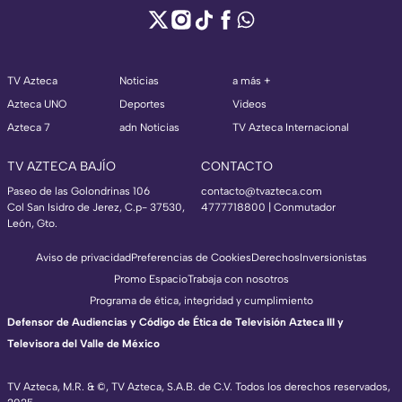
TV Azteca
Noticias
a más +
Azteca UNO
Deportes
Videos
Azteca 7
adn Noticias
TV Azteca Internacional
TV AZTECA BAJÍO
CONTACTO
Paseo de las Golondrinas 106
contacto@tvazteca.com
Col San Isidro de Jerez, C.p- 37530,
4777718800 | Conmutador
León, Gto.
Aviso de privacidad
Preferencias de Cookies
Derechos
Inversionistas
Promo Espacio
Trabaja con nosotros
Programa de ética, integridad y cumplimiento
Defensor de Audiencias y Código de Ética de Televisión Azteca III y
Televisora del Valle de México
TV Azteca, M.R. & ©, TV Azteca, S.A.B. de C.V. Todos los derechos reservados,