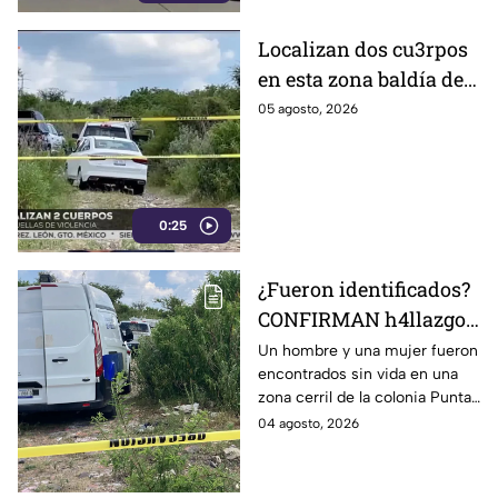
Localizan dos cu3rpos
en esta zona baldía de
León; autoridades
05 agosto, 2026
investigan sus
identidades
0:25
¿Fueron identificados?
CONFIRMAN h4llazgo
de un hombre y una
Un hombre y una mujer fueron
encontrados sin vida en una
mujer s1n v1da en zona
zona cerril de la colonia Punta
cerril de León, HOY
del Sol, en el polígono de Las
04 agosto, 2026
martes
Joyas de la ciudad de León.