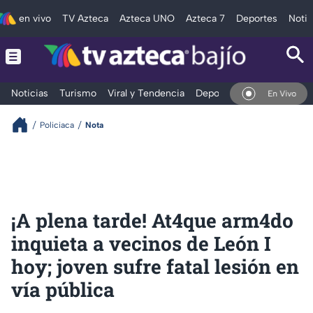
en vivo
TV Azteca
Azteca UNO
Azteca 7
Deportes
Notic
Noticias
Turismo
Viral y Tendencia
Deportes
Espectáculos
En Vivo
Policiaca
Nota
¡A plena tarde! At4que arm4do
inquieta a vecinos de León I
hoy; joven sufre fatal lesión en
vía pública