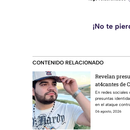
¡No te pie
CONTENIDO RELACIONADO
Revelan pres
at4cantes de 
as3sinado du
En redes sociales 
presuntas identida
VIVO
en el ataque contr
Culiacán.
06 agosto, 2026