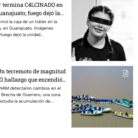
er termina C4LCINADO en
uanajuato; fuego dejó la
érdida total
ió la caja de un tráiler en la
, en Guanajuato. Imágenes
fuego dejó la unidad
cinada.
Un terremoto de magnitud
El hallazgo que encendió
re la Brecha de Guerrero
 UNAM detectaron cambios en el
a Brecha de Guerrero, una zona
estudia la acumulación de