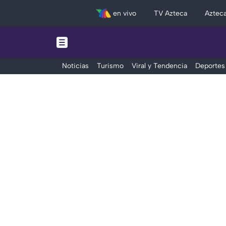
en vivo
TV Azteca
Aztec
Noticias
Turismo
Viral y Tendencia
Deportes