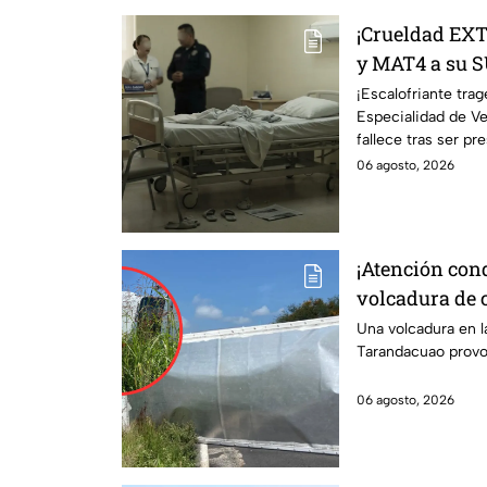
¡Crueldad EX
y MAT4 a su S
en este hospit
¡Escalofriante trag
Especialidad de V
fallece tras ser p
propio yerno.
06 agosto, 2026
¡Atención con
volcadura de 
el tráfico en 
Una volcadura en 
Tarandacuao provoc
06 agosto, 2026