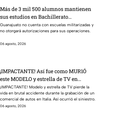
Más de 3 mil 500 alumnos mantienen
sus estudios en Bachillerato
Militarizado en Guanajuato
Guanajuato no cuenta con escuelas militarizadas y
no otorgará autorizaciones para sus operaciones.
06 agosto, 2026
¡IMPACTANTE! Así fue como MUR1Ó
este MODELO y estrella de TV en
BRUTAL ACCIDENTE en la grabación de
¡IMPACTANTE! Modelo y estrella de TV pierde la
vida en brutal accidente durante la grabación de un
un comercial
comercial de autos en Italia. Así ocurrió el siniestro.
06 agosto, 2026