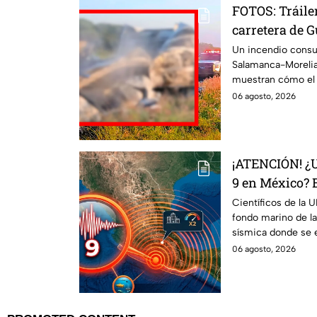
FOTOS: Tráil
carretera de G
caja seca en p
Un incendio consum
Salamanca-Morelia
muestran cómo el 
completamente cal
06 agosto, 2026
¡ATENCIÓN! ¿
9 en México? 
la ALERTA sob
Científicos de la
fondo marino de l
sísmica donde se 
energía.
06 agosto, 2026