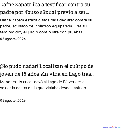
Dafne Zapata iba a testificar contra su
padre por 4buso s3xual previo a ser
víctim4 de f3minicidio
Dafne Zapata estaba citada para declarar contra su
padre, acusado de violación equiparada. Tras su
feminicidio, el juicio continuará con pruebas
previas.
06 agosto, 2026
¡No pudo nadar! Localizan el cu3rpo de
joven de 16 años s1n v1da en Lago tras
accidente en su canoa
Menor de 16 años, cayó al Lago de Pátzcuaro al
volcar la canoa en la que viajaba desde Janitzio.
06 agosto, 2026