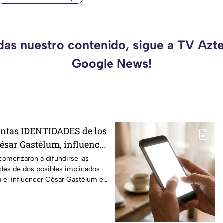
rdas nuestro contenido, sigue a TV Azte
Google News!
untas IDENTIDADES de los
César Gastélum, influencer
rante transmisión EN
comenzaron a difundirse las
des de dos posibles implicados
a el influencer César Gastélum en