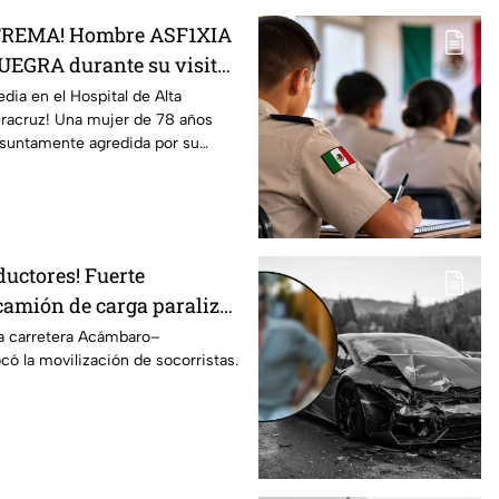
TREMA! Hombre ASF1XIA
UEGRA durante su visita
al en México; así ocurrió
edia en el Hospital de Alta
eracruz! Una mujer de 78 años
resuntamente agredida por su
ductores! Fuerte
camión de carga paraliza
carretera de Guanajuato
la carretera Acámbaro–
ó la movilización de socorristas.