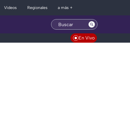
Regionales
Videos
a más +
En Vivo