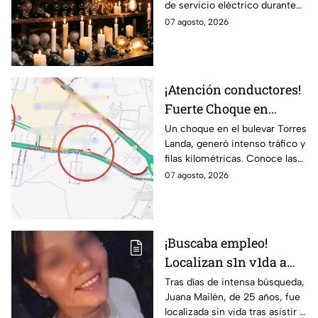
de servicio eléctrico durante
mañana sábado 8 de
ocho horas este viernes 7 y
07 agosto, 2026
agosto en 9 sitios
sábado 8 de agosto.
¡Atención conductores!
Fuerte Choque en
Torres Landa provoca
Un choque en el bulevar Torres
Landa, generó intenso tráfico y
filas kilométricas a esta
filas kilométricas. Conoce las
altura
vías alternas.
07 agosto, 2026
¡Buscaba empleo!
Localizan s1n v1da a
joven de 25 años que
Tras días de intensa búsqueda,
Juana Mailén, de 25 años, fue
acudió a entrevista de
localizada sin vida tras asistir a