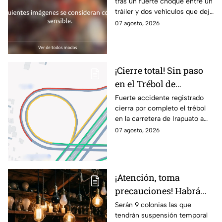
tras un fuerte choque entre un
choque; hay mu3rtos y
tráiler y dos vehículos que dejó
lesionados
dos muertos y siete personas
07 agosto, 2026
lesionadas; autoridades siguen
en la zona
¡Cierre total! Sin paso
en el Trébol de
Irapuato; toma estas
Fuerte accidente registrado
cierra por completo el trébol
vías alternas
en la carretera de Irapuato a
Abasolo
07 agosto, 2026
¡Atención, toma
precauciones! Habrá
suspensión de luz por 8
Serán 9 colonias las que
tendrán suspensión temporal
horas hoy viernes 7 y