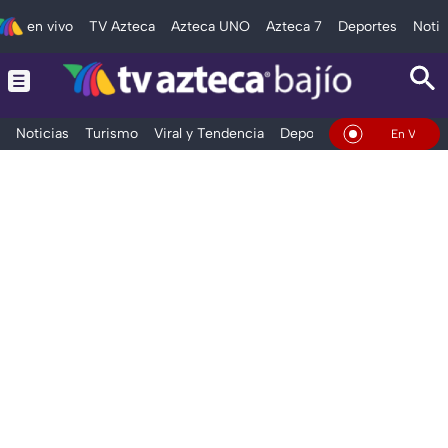
en vivo
TV Azteca
Azteca UNO
Azteca 7
Deportes
Notic
Noticias
Turismo
Viral y Tendencia
Deportes
Espectáculos
En Vivo