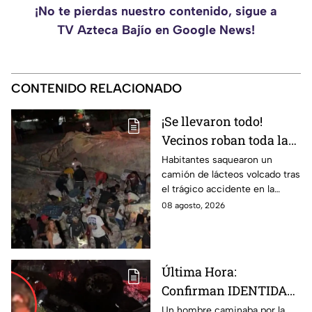
¡No te pierdas nuestro contenido, sigue a
TV Azteca Bajío en Google News!
CONTENIDO RELACIONADO
¡Se llevaron todo!
Vecinos roban toda la
mercancía del tráiler
Habitantes saquearon un
camión de lácteos volcado tras
volcado en la carretera
el trágico accidente en la
de Irapuato
carretera Irapuato-Abasolo
08 agosto, 2026
Última Hora:
Confirman IDENTIDAD
de uno de los
Un hombre caminaba por la