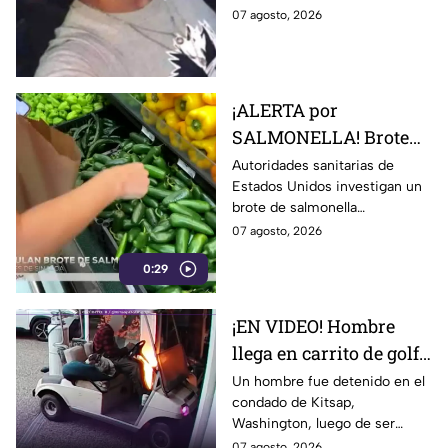
trabajo falsa
una supuesta oferta laboral en
07 agosto, 2026
un balneario.
¡ALERTA por
SALMONELLA! Brote
ligado a CHILES
Autoridades sanitarias de
Estados Unidos investigan un
jalapeños ya afecta a 27
brote de salmonella
estados
relacionado con chiles
07 agosto, 2026
jalapeños producidos en
0:29
Sinaloa.
¡EN VIDEO! Hombre
llega en carrito de golf
con un perro y termina
Un hombre fue detenido en el
condado de Kitsap,
DESATANDO inc3ndio
Washington, luego de ser
en una casa
señalado como presunto
07 agosto, 2026