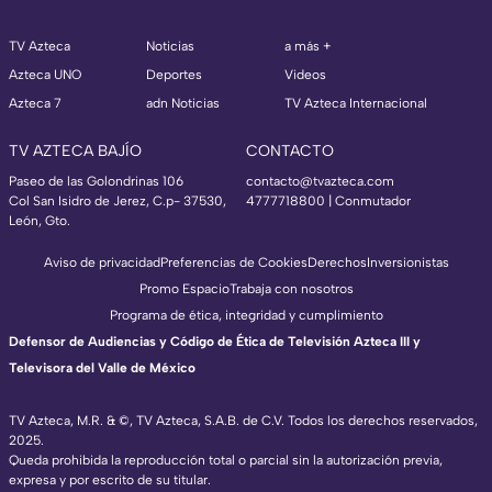
TV Azteca
Noticias
a más +
Azteca UNO
Deportes
Videos
Azteca 7
adn Noticias
TV Azteca Internacional
TV AZTECA BAJÍO
CONTACTO
Paseo de las Golondrinas 106
contacto@tvazteca.com
Col San Isidro de Jerez, C.p- 37530,
4777718800 | Conmutador
León, Gto.
Aviso de privacidad
Preferencias de Cookies
Derechos
Inversionistas
Promo Espacio
Trabaja con nosotros
Programa de ética, integridad y cumplimiento
Defensor de Audiencias y Código de Ética de Televisión Azteca III y
Televisora del Valle de México
TV Azteca, M.R. & ©, TV Azteca, S.A.B. de C.V. Todos los derechos reservados,
2025.
Queda prohibida la reproducción total o parcial sin la autorización previa,
expresa y por escrito de su titular.