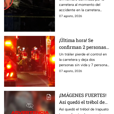
carretera al momento del
lesionados tras fatal
accidente en la carretera
accid3nte en Irapuato
Irapuato-Abasolo en el Trébol.
07 agosto, 2026
Resultó herido y fue
hospitalizado.
¡Última hora! Se
confirman 2 personas
fall3cidas y 7
Un tráiler pierde el control en
la carretera y deja dos
lesion4dos en
personas sin vida y 7 personas
accid3nte carretero en
más lesionadas.
07 agosto, 2026
Irapuato; esto se sabe
¡IMÁGENES FUERTES!
Así quedó el trébol de
Irapuato tras aparatoso
Así quedó el trébol de Irapuato