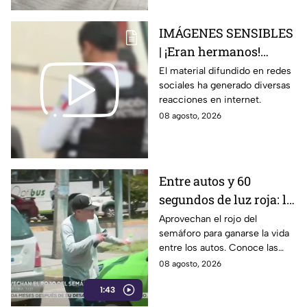
IMÁGENES SENSIBLES
| ¡Eran hermanos!
Captan brut4l agresión
El material difundido en redes
sociales ha generado diversas
contra un hombre que
reacciones en internet.
perdió la vid4
08 agosto, 2026
Entre autos y 60
segundos de luz roja: la
historia de quienes
Aprovechan el rojo del
semáforo para ganarse la vida
trabajan en el semáforo
entre los autos. Conoce las
historias, retos y la rutina
08 agosto, 2026
diaria de quienes trabajan en
1:43
las calles.