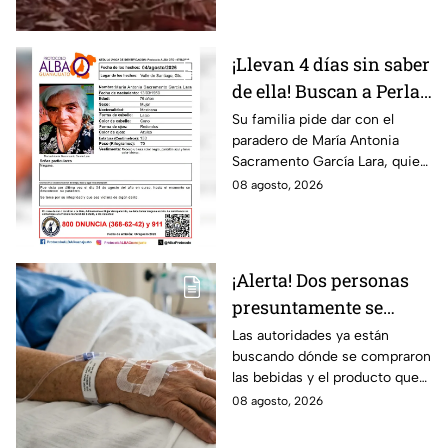
¡Llevan 4 días sin saber
de ella! Buscan a Perla
Alejandra Martín del
Su familia pide dar con el
paradero de María Antonia
Campo Medina,
Sacramento García Lara, quien
desaparecida en
fue vista por última vez el 4 de
08 agosto, 2026
Guanajuato
agosto.
¡Alerta! Dos personas
presuntamente se
encuentran delicadas
Las autoridades ya están
buscando dónde se compraron
por ingerir bebidas
las bebidas y el producto que
alcohólicas
causó la intoxicación.
08 agosto, 2026
adulteradas en Celaya:
esto sabemos