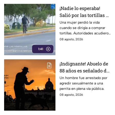
¡Nadie lo esperaba!
Salió por las tortillas y
nunca regresó tras
Una mujer perdió la vida
cuando se dirigía a comprar
perder la v1da en el
tortillas. Autoridades acudieron
camino
al lugar tras el reporte de
08 agosto, 2026
vecinos. Conoce los detalles
1:41
de la tragedia.
¡Indignante! Abuelo de
88 años es señalado de
4busar de una canina
Un hombre fue arrestado por
agredir sexualmente a una
frente a un parque con
perrita en plena vía pública.
men0res
08 agosto, 2026