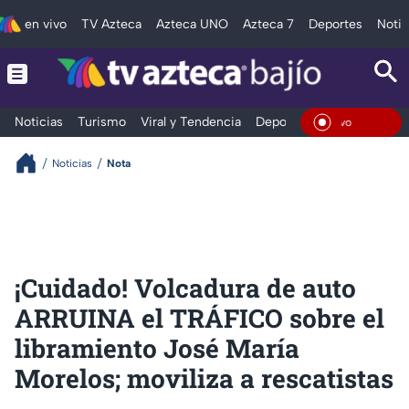
en vivo
TV Azteca
Azteca UNO
Azteca 7
Deportes
Notic
Noticias
Turismo
Viral y Tendencia
Deportes
Espectáculos
En Viv
Noticias
Nota
¡Cuidado! Volcadura de auto
ARRUINA el TRÁFICO sobre el
libramiento José María
Morelos; moviliza a rescatistas