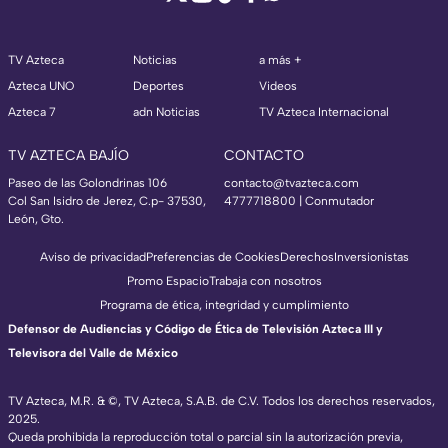
TV Azteca
Noticias
a más +
Azteca UNO
Deportes
Videos
Azteca 7
adn Noticias
TV Azteca Internacional
TV AZTECA BAJÍO
CONTACTO
Paseo de las Golondrinas 106
contacto@tvazteca.com
Col San Isidro de Jerez, C.p- 37530,
4777718800 | Conmutador
León, Gto.
Aviso de privacidad
Preferencias de Cookies
Derechos
Inversionistas
Promo Espacio
Trabaja con nosotros
Programa de ética, integridad y cumplimiento
Defensor de Audiencias y Código de Ética de Televisión Azteca III y
Televisora del Valle de México
TV Azteca, M.R. & ©, TV Azteca, S.A.B. de C.V. Todos los derechos reservados,
2025.
Queda prohibida la reproducción total o parcial sin la autorización previa,