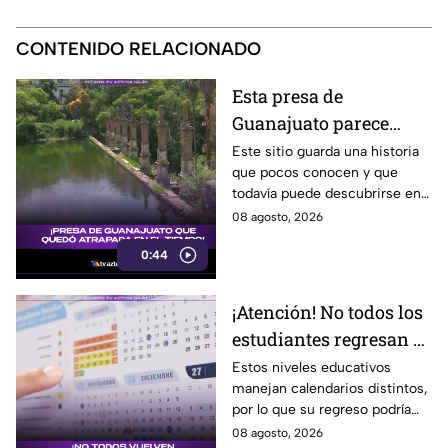
CONTENIDO RELACIONADO
Esta presa de
Guanajuato parece
haberse quedado
Este sitio guarda una historia
que pocos conocen y que
atrapada en el tiempo;
todavía puede descubrirse en
¿cuál es?
Guanajuato.
08 agosto, 2026
0:44
¡Atención! No todos los
estudiantes regresan a
clases; este es el
Estos niveles educativos
manejan calendarios distintos,
calendario escolar
por lo que su regreso podría
2026-2027; ¿afectará a
ser antes o después.
08 agosto, 2026
Guanajuato?