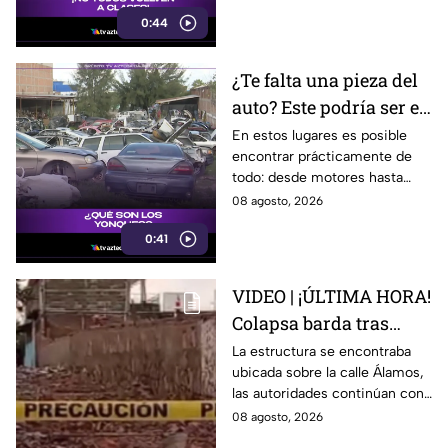
0:44
¿Te falta una pieza del
auto? Este podría ser el
lugar ideal para los
En estos lugares es posible
encontrar prácticamente de
automovilistas
todo: desde motores hasta
transmisores.
08 agosto, 2026
0:41
VIDEO | ¡ÚLTIMA HORA!
Colapsa barda tras
intensa lluvia en León;
La estructura se encontraba
ubicada sobre la calle Álamos,
¿hay personas
las autoridades continúan con
lesionadas?
las investigaciones.
08 agosto, 2026