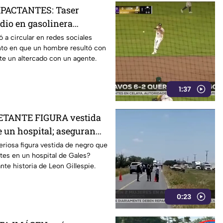
PACTANTES: Taser
io en gasolinera
ado: Así ocurrió
ó a circular en redes sociales
to en que un hombre resultó con
e un altercado con un agente.
1:37
ETANTE FIGURA vestida
e un hospital; aseguran
E’ que venía por los
eriosa figura vestida de negro que
ntes en un hospital de Gales?
nte historia de Leon Gillespie.
0:23