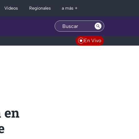
Regionales
Videos
a más +
En Vivo
 en
e