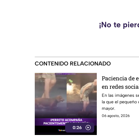
¡No te pie
CONTENIDO RELACIONADO
Paciencia de e
en redes soci
humano adult
En las imágenes s
la que el pequeño 
mayor.
06 agosto, 2026
0:26