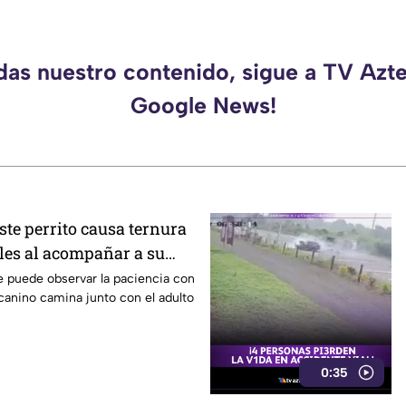
rdas nuestro contenido, sigue a TV Azte
Google News!
ste perrito causa ternura
ales al acompañar a su
o mayor (VIDEO)
e puede observar la paciencia con
canino camina junto con el adulto
0:35