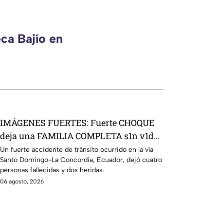
ca Bajío en
IMÁGENES FUERTES: Fuerte CHOQUE
deja una FAMILIA COMPLETA s1n v1da;
camioneta impactó contra camión
Un fuerte accidente de tránsito ocurrido en la vía
Santo Domingo-La Concordia, Ecuador, dejó cuatro
personas fallecidas y dos heridas.
06 agosto, 2026