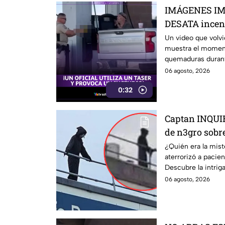
IMÁGENES IM
DESATA incend
durante alterc
Un video que volvi
muestra el momen
quemaduras durant
06 agosto, 2026
0:32
Captan INQUI
de n3gro sobr
era ‘LA MU3RT
¿Quién era la mist
aterrorizó a pacie
enfermos
Descubre la intriga
06 agosto, 2026