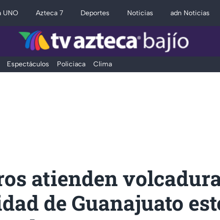
a UNO
Azteca 7
Deportes
Noticias
adn Noticias
Espectáculos
Policiaca
Clima
os atienden volcadura
dad de Guanajuato est