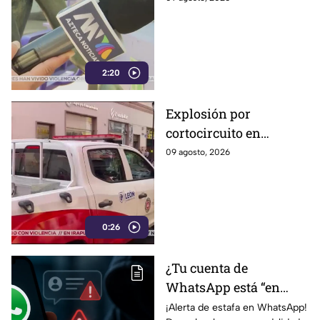
casi nadie habla ella;
así es como la ejercen
2:20
Explosión por
cortocircuito en
registro subterráneo
09 agosto, 2026
paraliza a los
ciudadanos en el
Centro de León (VIDEO)
0:26
¿Tu cuenta de
WhatsApp está “en
revisión”? Este mensaje
¡Alerta de estafa en WhatsApp!