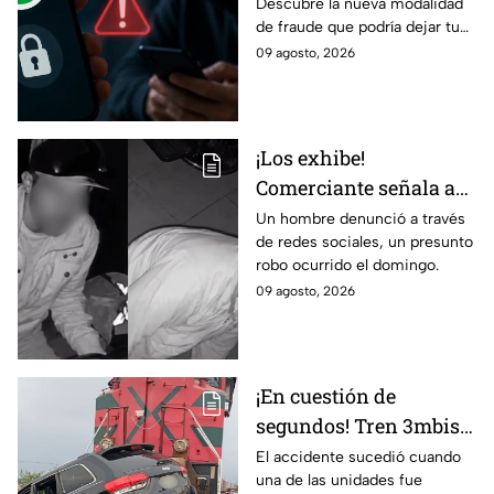
Descubre la nueva modalidad
podría dejarte
de fraude que podría dejar tu
vulnerable ante
cuenta vulnerable. ¡No te
09 agosto, 2026
ESTAFAS si no tienes
pierdas los detalles!
cuidado
¡Los exhibe!
Comerciante señala a
dos hombres de un
Un hombre denunció a través
de redes sociales, un presunto
presunto robo a un
robo ocurrido el domingo.
negocio en León
09 agosto, 2026
¡En cuestión de
segundos! Tren 3mbiste
una camioneta en
El accidente sucedió cuando
una de las unidades fue
Guanajuato; este fue el