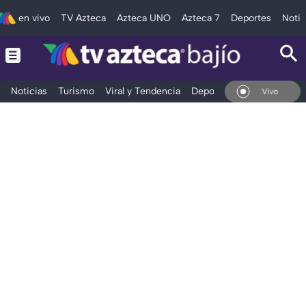
en vivo
TV Azteca
Azteca UNO
Azteca 7
Deportes
Notic
Noticias
Turismo
Viral y Tendencia
Deportes
Espectáculos
En Vivo