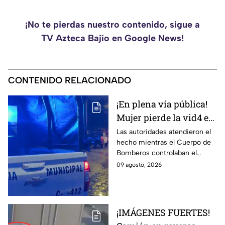
¡No te pierdas nuestro contenido, sigue a
TV Azteca Bajío en Google News!
CONTENIDO RELACIONADO
¡En plena vía pública!
Mujer pierde la vid4 e
incendian casa en la
Las autoridades atendieron el
hecho mientras el Cuerpo de
colonia León I
Bomberos controlaban el
siniestro.
09 agosto, 2026
¡IMÁGENES FUERTES!