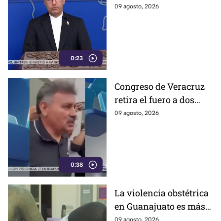
Estados Unidos,
09 agosto, 2026
aseguran que el
gobierno de Irán busca
que la gu3rra continúe
0:23
Congreso de Veracruz
retira el fuero a dos
alcaldes; revelan
09 agosto, 2026
cuáles fueron las
razones
0:38
La violencia obstétrica
en Guanajuato es más
común de lo que cree y
09 agosto, 2026