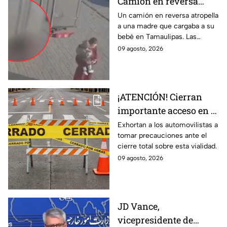
Camión en reversa
ATR0PELLA a madre
Un camión en reversa atropella
a una madre que cargaba a su
que cargaba a su BEBÉ
bebé en Tamaulipas. Las
y les pasa por encima;
fuertes imágenes captadas por
09 agosto, 2026
así ocurrió
una cámara de vigilancia.
¡ATENCIÓN! Cierran
importante acceso en el
Eje Metropolitano en
Exhortan a los automovilistas a
tomar precauciones ante el
León; ¿cuál es el
cierre total sobre esta vialidad.
motivo?
09 agosto, 2026
JD Vance,
vicepresidente de