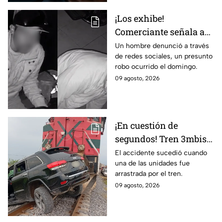
¡Los exhibe!
Comerciante señala a
dos hombres de un
Un hombre denunció a través
de redes sociales, un presunto
presunto robo a un
robo ocurrido el domingo.
negocio en León
09 agosto, 2026
¡En cuestión de
segundos! Tren 3mbiste
una camioneta en
El accidente sucedió cuando
una de las unidades fue
Guanajuato; este fue el
arrastrada por el tren.
saldo de las víct1mas
09 agosto, 2026