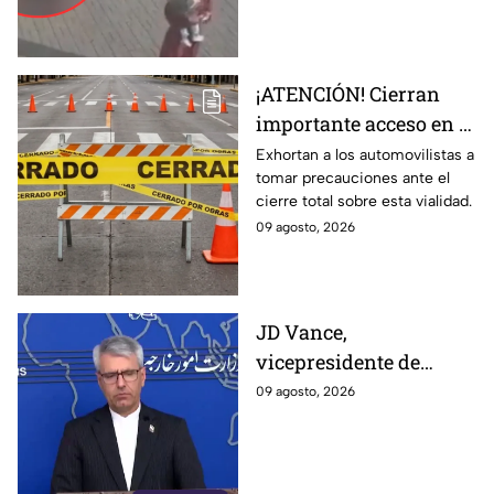
así ocurrió
una cámara de vigilancia.
¡ATENCIÓN! Cierran
importante acceso en el
Eje Metropolitano en
Exhortan a los automovilistas a
tomar precauciones ante el
León; ¿cuál es el
cierre total sobre esta vialidad.
motivo?
09 agosto, 2026
JD Vance,
vicepresidente de
Estados Unidos,
09 agosto, 2026
aseguran que el
gobierno de Irán busca
que la gu3rra continúe