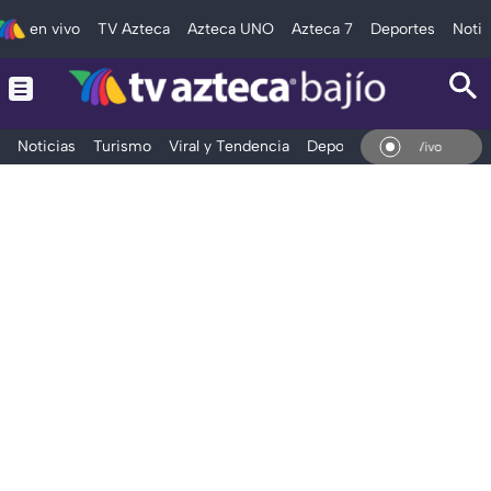
en vivo
TV Azteca
Azteca UNO
Azteca 7
Deportes
Notic
Noticias
Turismo
Viral y Tendencia
Deportes
Espectáculos
En Vivo