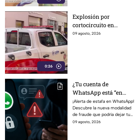
Explosión por
cortocircuito en
registro subterráneo
09 agosto, 2026
paraliza a los
ciudadanos en el
Centro de León (VIDEO)
0:26
¿Tu cuenta de
WhatsApp está “en
revisión”? Este mensaje
¡Alerta de estafa en WhatsApp!
Descubre la nueva modalidad
podría dejarte
de fraude que podría dejar tu
vulnerable ante
cuenta vulnerable. ¡No te
09 agosto, 2026
ESTAFAS si no tienes
pierdas los detalles!
cuidado