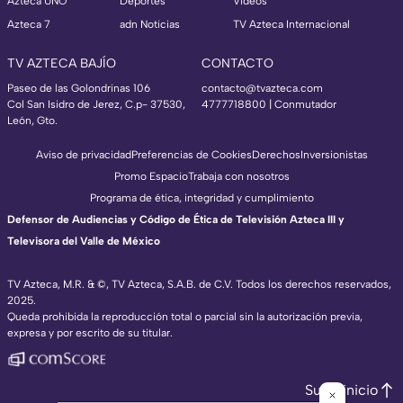
Azteca UNO
Deportes
Videos
Azteca 7
adn Noticias
TV Azteca Internacional
TV AZTECA BAJÍO
CONTACTO
Paseo de las Golondrinas 106
contacto@tvazteca.com
Col San Isidro de Jerez, C.p- 37530,
4777718800 | Conmutador
León, Gto.
Aviso de privacidad
Preferencias de Cookies
Derechos
Inversionistas
Promo Espacio
Trabaja con nosotros
Programa de ética, integridad y cumplimiento
Defensor de Audiencias y Código de Ética de Televisión Azteca III y
Televisora del Valle de México
TV Azteca, M.R. & ©, TV Azteca, S.A.B. de C.V. Todos los derechos reservados,
2025.
Queda prohibida la reproducción total o parcial sin la autorización previa,
expresa y por escrito de su titular.
Subir inicio