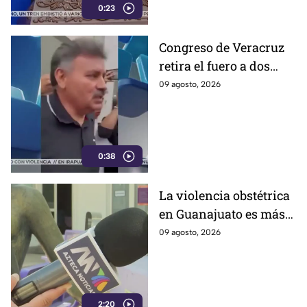
0:23
Congreso de Veracruz
retira el fuero a dos
alcaldes; revelan
09 agosto, 2026
cuáles fueron las
razones
0:38
La violencia obstétrica
en Guanajuato es más
común de lo que cree y
09 agosto, 2026
casi nadie habla ella;
así es como la ejercen
2:20