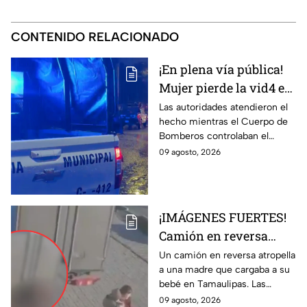
CONTENIDO RELACIONADO
¡En plena vía pública!
Mujer pierde la vid4 e
incendian casa en la
Las autoridades atendieron el
hecho mientras el Cuerpo de
colonia León I
Bomberos controlaban el
siniestro.
09 agosto, 2026
¡IMÁGENES FUERTES!
Camión en reversa
ATR0PELLA a madre
Un camión en reversa atropella
a una madre que cargaba a su
que cargaba a su BEBÉ
bebé en Tamaulipas. Las
y les pasa por encima;
fuertes imágenes captadas por
09 agosto, 2026