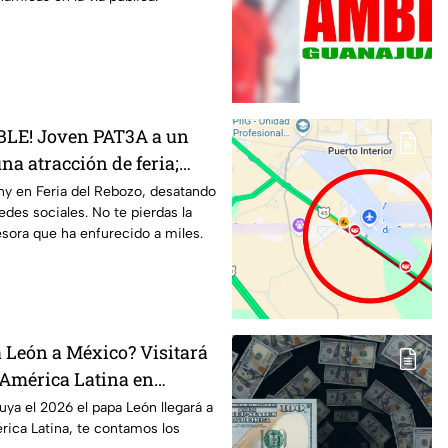
BLE! Joven PAT3A a un
na atracción de feria;
a agresora ENFURECE a las
ny en Feria del Rebozo, desatando
edes sociales. No te pierdas la
esora que ha enfurecido a miles.
a León a México? Visitará
 América Latina en
este año 2026
uya el 2026 el papa León llegará a
rica Latina, te contamos los