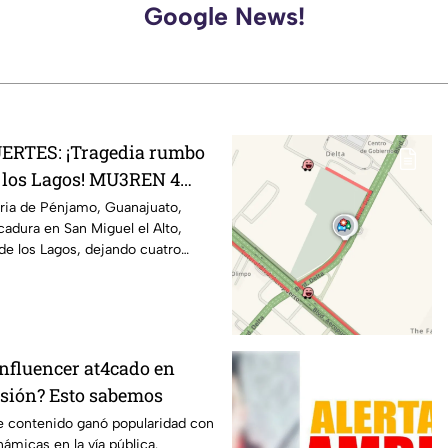
Google News!
RTES: ¡Tragedia rumbo
 los Lagos! MU3REN 4
s tras FATAL volcadura;
aria de Pénjamo, Guanajuato,
lcadura en San Miguel el Alto,
 menores heridos
de los Lagos, dejando cuatro
.
influencer at4cado en
sión? Esto sabemos
de contenido ganó popularidad con
námicas en la vía pública.