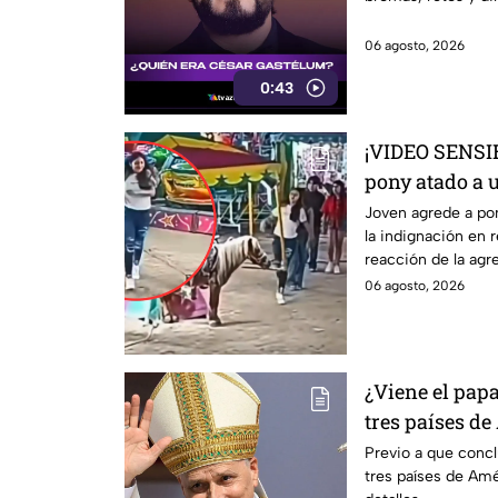
06 agosto, 2026
0:43
¡VIDEO SENSI
pony atado a u
reacción de l
Joven agrede a po
la indignación en r
redes
reacción de la agr
06 agosto, 2026
¿Viene el pap
tres países de
noviembre de 
Previo a que concl
tres países de Amé