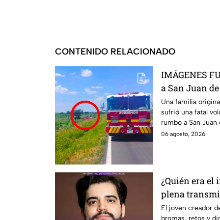
CONTENIDO RELACIONADO
IMÁGENES FUE
a San Juan de
guanajuatense
Una familia origin
sufrió una fatal vo
reportan tres
rumbo a San Juan 
personas fallecidas
06 agosto, 2026
¿Quién era el 
plena transmi
El joven creador 
bromas, retos y di