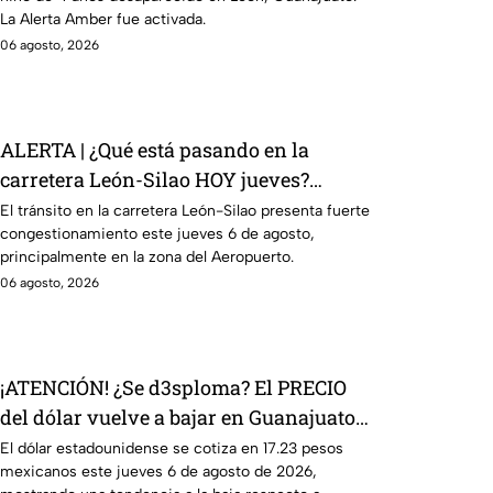
León
La Alerta Amber fue activada.
06 agosto, 2026
ALERTA | ¿Qué está pasando en la
carretera León-Silao HOY jueves?
Reportan tráfico intenso rumbo al
El tránsito en la carretera León-Silao presenta fuerte
congestionamiento este jueves 6 de agosto,
Aeropuerto
principalmente en la zona del Aeropuerto.
06 agosto, 2026
¡ATENCIÓN! ¿Se d3sploma? El PRECIO
del dólar vuelve a bajar en Guanajuato:
Así amanece el tipo de cambio HOY 6 de
El dólar estadounidense se cotiza en 17.23 pesos
mexicanos este jueves 6 de agosto de 2026,
agosto