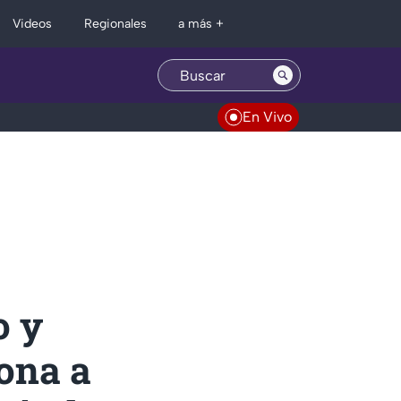
Regionales
Videos
a más +
En Vivo
o y
ona a