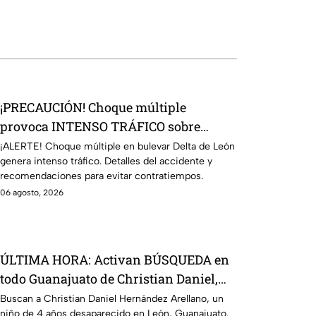
¡PRECAUCIÓN! Choque múltiple
provoca INTENSO TRÁFICO sobre
bulevar Delta HOY en León; CIERRAN
¡ALERTE! Choque múltiple en bulevar Delta de León
genera intenso tráfico. Detalles del accidente y
esta zona de la vialidad
recomendaciones para evitar contratiempos.
06 agosto, 2026
ÚLTIMA HORA: Activan BÚSQUEDA en
todo Guanajuato de Christian Daniel,
pequeño de 4 años desaparecido en
Buscan a Christian Daniel Hernández Arellano, un
niño de 4 años desaparecido en León, Guanajuato.