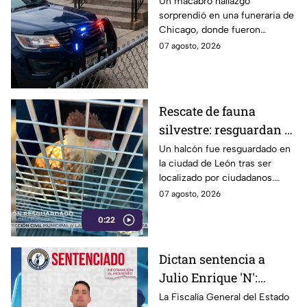
infestación de
Un macabro hallazgo
sorprendió en una funeraria de
ROEDORES y
Chicago, donde fueron
GUSANOS, dentro de
encontrados 57 cuerpos
07 agosto, 2026
una funeraria
almacenados sin refrigeración.
El lugar presentaba
condiciones inadecuadas.
Rescate de fauna
silvestre: resguardan a
halcón localizado en la
Un halcón fue resguardado en
la ciudad de León tras ser
ciudad de León
localizado por ciudadanos.
Autoridades de Protección
07 agosto, 2026
Civil y medio ambiente le
0:22
brindan atención.
Dictan sentencia a
Julio Enrique 'N':
Fiscalía de Guanajuato
La Fiscalía General del Estado