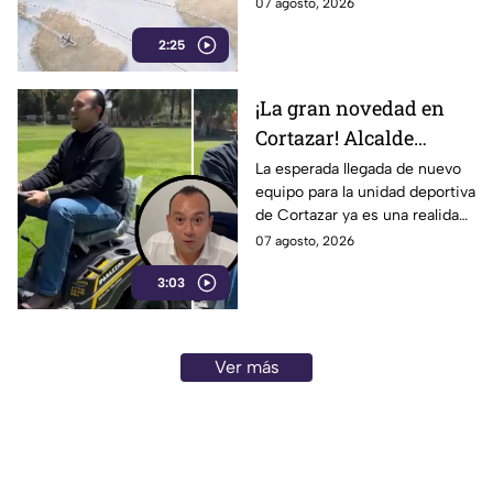
vuelos de lujo se convierten en
07 agosto, 2026
motivo de críticas y
2:25
cuestionamientos en redes.
¡La gran novedad en
Cortazar! Alcalde
presume nuevo equipo
La esperada llegada de nuevo
equipo para la unidad deportiva
para la unidad
de Cortazar ya es una realidad.
deportiva… y era una
El alcalde Mauricio Estefanía
07 agosto, 2026
podadora
presumió la adquisición: se
3:03
trata de una podadora.
Ver más