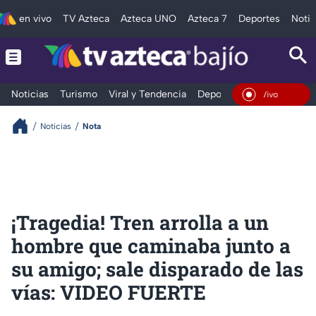
en vivo
TV Azteca
Azteca UNO
Azteca 7
Deportes
Notic
Noticias
Turismo
Viral y Tendencia
Deportes
Espectáculos
En Vivo
Noticias
Nota
¡Tragedia! Tren arrolla a un
hombre que caminaba junto a
su amigo; sale disparado de las
vías: VIDEO FUERTE