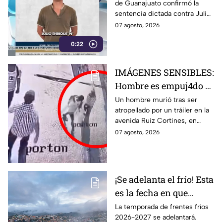
de Guanajuato confirmó la
confirma la condena
sentencia dictada contra Julio
Enrique ‘N’. Conoce los
07 agosto, 2026
detalles del caso y la condena
0:22
impuesta.
IMÁGENES SENSIBLES:
Hombre es empuj4do y
termina brut4lmente
Un hombre murió tras ser
atropellado por un tráiler en la
ATROP3LLADO por un
avenida Ruiz Cortines, en
tráiler; así ocurrió la
Monterrey. Un video muestra
07 agosto, 2026
trag3dia
el momento en que
aparentemente fue empujado
antes del hecho.
¡Se adelanta el frío! Esta
es la fecha en que
ingresará el primer
La temporada de frentes fríos
2026-2027 se adelantará.
frente frío a Guanajuato