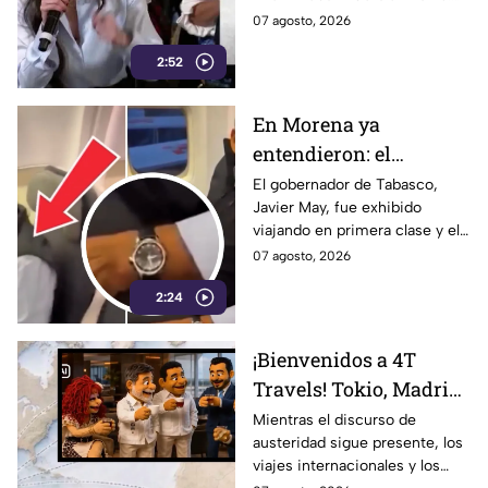
Azteca
Estudio de Reuters coloca a
07 agosto, 2026
TV Azteca en liderazgos de
2:52
credibilidad.
En Morena ya
entendieron: el
problema no es viajar
El gobernador de Tabasco,
Javier May, fue exhibido
en primera clase… ¡es
viajando en primera clase y el
que te graben!
tema llegó hasta la dirigencia
07 agosto, 2026
nacional de Morena.
2:24
¡Bienvenidos a 4T
Travels! Tokio, Madrid,
París y vuelos de lujo…
Mientras el discurso de
austeridad sigue presente, los
la austeridad puede
viajes internacionales y los
esperar