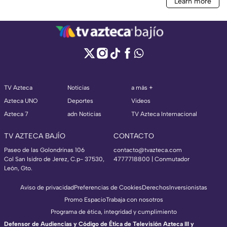
TV Azteca
Noticias
a más +
Azteca UNO
Deportes
Videos
Azteca 7
adn Noticias
TV Azteca Internacional
TV AZTECA BAJÍO
CONTACTO
Paseo de las Golondrinas 106
contacto@tvazteca.com
Col San Isidro de Jerez, C.p- 37530,
4777718800 | Conmutador
León, Gto.
Aviso de privacidad
Preferencias de Cookies
Derechos
Inversionistas
Promo Espacio
Trabaja con nosotros
Programa de ética, integridad y cumplimiento
Defensor de Audiencias y Código de Ética de Televisión Azteca III y