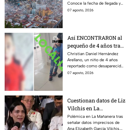
Conoce la fecha de llegada y
los efectos previstos para
07 agosto, 2026
Guanajuato.
Así ENCONTRARON al
pequeño de 4 años tras
la Alerta activada en
Christian Daniel Hernández
Arellano, un niño de 4 años
León, Guanajuato:
reportado como desaparecido
CONFIRMAN
en León, Guanajuato, fue
07 agosto, 2026
H4LLAZGO
localizado luego de la
activación de la Alerta.
Cuestionan datos de Liz
Vilchis en La
Mañanera: estudio de
Polémica en La Mañanera tras
señalar datos imprecisos de
Reuters respalda a TV
Ana Elizabeth García Vilchis.