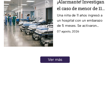
¡Alarmante! Investigan
el caso de menor de 11
años embarazada; esto
Una niña de 11 años ingresó a
un hospital con un embarazo
ocurrió
de 5 meses. Se activaron
protocolos de salud y las
07 agosto, 2026
autoridades ya investigan el
caso.
Ver más