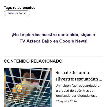
Tags relacionados
Internacional
¡No te pierdas nuestro contenido, sigue a
TV Azteca Bajío en Google News!
CONTENIDO RELACIONADO
Rescate de fauna
silvestre: resguardan a
halcón localizado en la
Un halcón fue resguardado en
la ciudad de León tras ser
ciudad de León
localizado por ciudadanos.
Autoridades de Protección
07 agosto, 2026
Civil y medio ambiente le