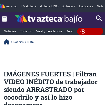
en vivo
TV Azteca
Azteca UNO
Azteca 7
Deportes
Notic
Noticias
Turismo
Viral y Tendencia
Deportes
Espectáculos
En Vivo
Noticias
Nota
IMÁGENES FUERTES | Filtran
VIDEO INÉDITO de trabajador
siendo ARRASTRADO por
cocodrilo y así lo hizo
desaparecer