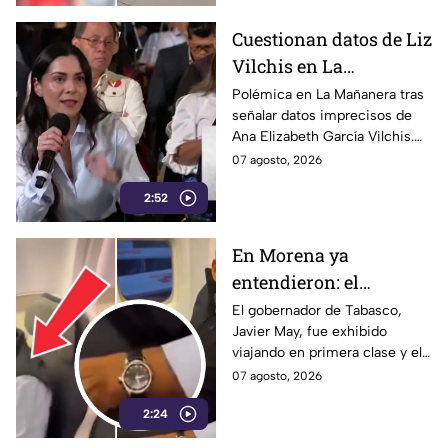
Cuestionan datos de Liz
Vilchis en La
Mañanera: estudio de
Polémica en La Mañanera tras
señalar datos imprecisos de
Reuters respalda a TV
Ana Elizabeth García Vilchis.
Azteca
Estudio de Reuters coloca a
07 agosto, 2026
TV Azteca en liderazgos de
2:52
credibilidad.
En Morena ya
entendieron: el
problema no es viajar
El gobernador de Tabasco,
Javier May, fue exhibido
en primera clase… ¡es
viajando en primera clase y el
que te graben!
tema llegó hasta la dirigencia
07 agosto, 2026
nacional de Morena.
2:24