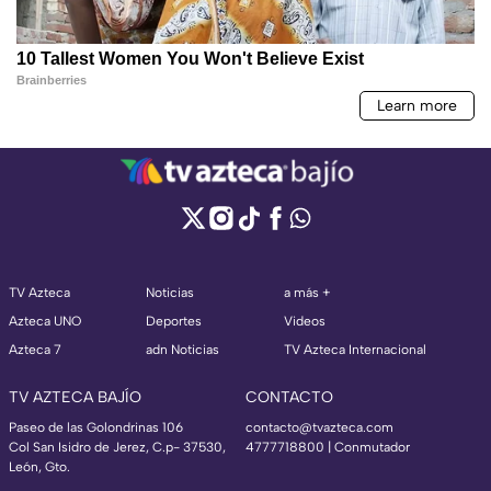
TV Azteca
Noticias
a más +
Azteca UNO
Deportes
Videos
Azteca 7
adn Noticias
TV Azteca Internacional
TV AZTECA BAJÍO
CONTACTO
Paseo de las Golondrinas 106
contacto@tvazteca.com
Col San Isidro de Jerez, C.p- 37530,
4777718800 | Conmutador
León, Gto.