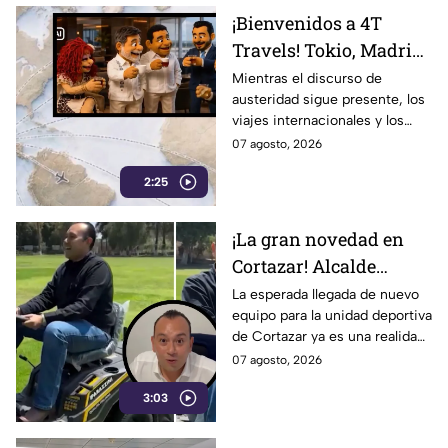
¡Bienvenidos a 4T
Travels! Tokio, Madrid,
París y vuelos de lujo…
Mientras el discurso de
austeridad sigue presente, los
la austeridad puede
viajes internacionales y los
esperar
vuelos de lujo se convierten en
07 agosto, 2026
motivo de críticas y
2:25
cuestionamientos en redes.
¡La gran novedad en
Cortazar! Alcalde
presume nuevo equipo
La esperada llegada de nuevo
equipo para la unidad deportiva
para la unidad
de Cortazar ya es una realidad.
deportiva… y era una
El alcalde Mauricio Estefanía
07 agosto, 2026
podadora
presumió la adquisición: se
3:03
trata de una podadora.