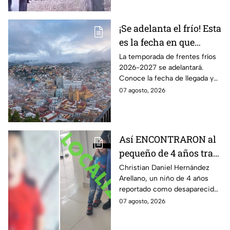
antes del hecho.
¡Se adelanta el frío! Esta
es la fecha en que
ingresará el primer
La temporada de frentes fríos
2026-2027 se adelantará.
frente frío a Guanajuato
Conoce la fecha de llegada y
los efectos previstos para
07 agosto, 2026
Guanajuato.
Así ENCONTRARON al
pequeño de 4 años tras
la Alerta activada en
Christian Daniel Hernández
Arellano, un niño de 4 años
León, Guanajuato:
reportado como desaparecido
CONFIRMAN
en León, Guanajuato, fue
07 agosto, 2026
H4LLAZGO
localizado luego de la
activación de la Alerta.