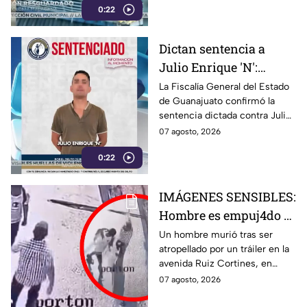
0:22
brindan atención.
Dictan sentencia a
Julio Enrique 'N':
Fiscalía de Guanajuato
La Fiscalía General del Estado
de Guanajuato confirmó la
confirma la condena
sentencia dictada contra Julio
Enrique ‘N’. Conoce los
07 agosto, 2026
detalles del caso y la condena
0:22
impuesta.
IMÁGENES SENSIBLES:
Hombre es empuj4do y
termina brut4lmente
Un hombre murió tras ser
atropellado por un tráiler en la
ATROP3LLADO por un
avenida Ruiz Cortines, en
tráiler; así ocurrió la
Monterrey. Un video muestra
07 agosto, 2026
trag3dia
el momento en que
aparentemente fue empujado