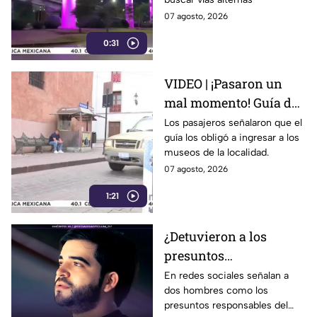
Pablo II en León
07 agosto, 2026
0:31
VIDEO | ¡Pasaron un
mal momento! Guía de
turistas causa
Los pasajeros señalaron que el
guía los obligó a ingresar a los
indignación en
museos de la localidad.
Guanajuato Capital
07 agosto, 2026
1:21
¿Detuvieron a los
presuntos
responsables del caso
En redes sociales señalan a
dos hombres como los
de César Gastélum?
presuntos responsables del
Esto sabemos