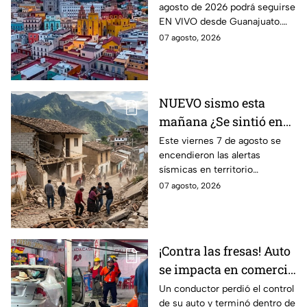
agosto de 2026 podrá seguirse
eclipse solar total del 12
EN VIVO desde Guanajuato.
de agosto de 2026
Conoce a qué hora inicia
07 agosto, 2026
desde dónde verlo.
NUEVO sismo esta
mañana ¿Se sintió en
Guanajuato? Sismo de
Este viernes 7 de agosto se
encendieron las alertas
4.2 despertó con alertas
sísmicas en territorio
en México
mexicano, conoce dónde fue y
07 agosto, 2026
cuáles fueron los protocolos a
seguir.
¡Contra las fresas! Auto
se impacta en comercio
de fresas durante la
Un conductor perdió el control
de su auto y terminó dentro de
noche; esto sabemos