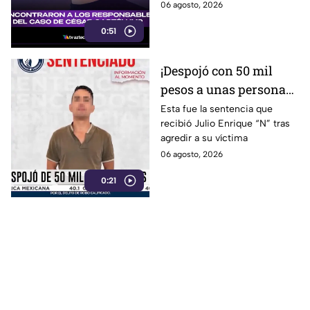
hecho.
06 agosto, 2026
0:51
¡Despojó con 50 mil
pesos a unas personas
en Irapuato! Así fue
Esta fue la sentencia que
recibió Julio Enrique “N” tras
detenido el presunto
agredir a su víctima
responsable
06 agosto, 2026
0:21