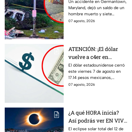
desata FATAL CHOQUE
Un accidente en Germantown,
Maryland, dejó un saldo de un
con auto rob4do:
hombre muerto y siete
reportan un mu3rto y
menores heridos luego de un
07 agosto, 2026
siete menores heridos
choque entre dos vehículos.
ATENCIÓN: ¡El dólar
vuelve a c4er en
Guanajuato! Esto cuesta
El dólar estadounidense cerró
este viernes 7 de agosto en
HOY 7 de agosto:
17.14 pesos mexicanos,
¿conviene comprar?
manteniendo una tendencia a
07 agosto, 2026
la baja. Te contamos qué
significa este movimiento.
¿A qué HORA inicia?
Así podrás ver EN VIVO
desde Guanajuato el
El eclipse solar total del 12 de