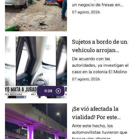
un negocio de fresas en
Carrizalito, Irapuato
07 agosto, 2026
Sujetos a bordo de un
vehículo arrojan
objetos peatones y
De acuerdo con las
autoridades, ya investigan el
ciclistas en este punto
caso en la colonia El Molino
en León
07 agosto, 2026
0:28
¡Se vió afectada la
vialidad! Por este
motivo cerraron el
Ante este hecho, los
automovilistas tuvieron que
Distribuidor Vial Juan
buscar vías alternas