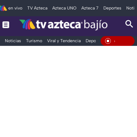
en vivo
TV Azteca
Azteca UNO
Azteca 7
Deportes
Notic
Noticias
Turismo
Viral y Tendencia
Deportes
Espectáculos
En Vivo