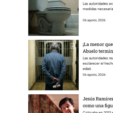
medidas para 
Las autoridades ex
medidas necesarias
06 agosto, 2026
¡La menor que
Abuelo termin
¿qué sucedió?
Las autoridades rea
esclarecer el hech
edad.
06 agosto, 2026
Jesús Ramírez
como una figur
de censura de
Criticaba en 2013 e