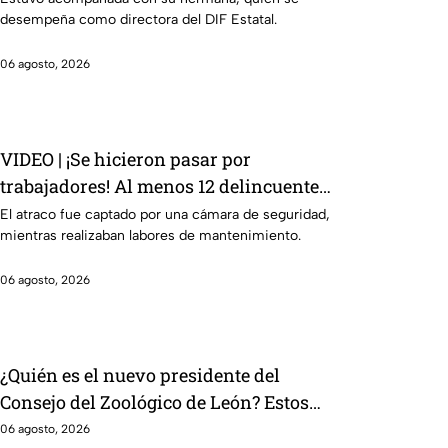
desempeña como directora del DIF Estatal.
06 agosto, 2026
VIDEO | ¡Se hicieron pasar por
trabajadores! Al menos 12 delincuentes
sustraen dinero y diversas
El atraco fue captado por una cámara de seguridad,
mientras realizaban labores de mantenimiento.
pertenencias de un establecimiento
06 agosto, 2026
¿Quién es el nuevo presidente del
Consejo del Zoológico de León? Estos
los problemas que enfrenta el complejo
06 agosto, 2026