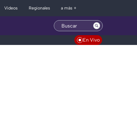
Regionales
Videos
a más +
En Vivo