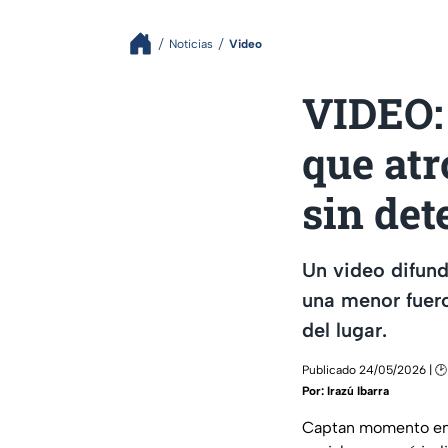
Noticias
Video
VIDEO:
que at
sin det
Un video difun
una menor fuero
del lugar.
Publicado 24/05/2026 | 🕑
Por:
Irazú Ibarra
Captan momento en 