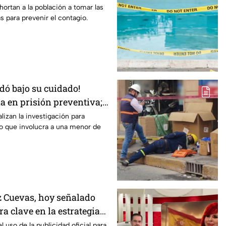
evitar el contagio
hortan a la población a tomar las
 para prevenir el contagio.
dó bajo su cuidado!
a en prisión preventiva;
lizan la investigación para
o que involucra a una menor de
 Cuevas, hoy señalado
a clave en la estrategia
l gobierno
l uso de la publicidad oficial para