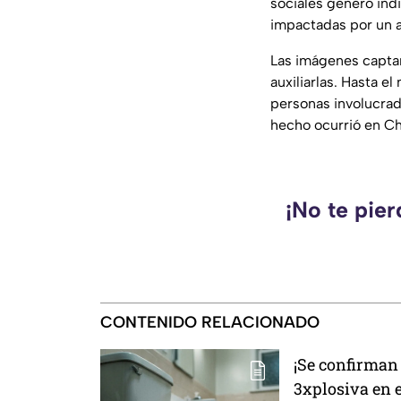
sociales generó ind
impactadas por un a
Las imágenes captar
auxiliarlas. Hasta e
personas involucrad
hecho ocurrió en Ch
¡No te pie
CONTENIDO RELACIONADO
¡Se confirman
3xplosiva en e