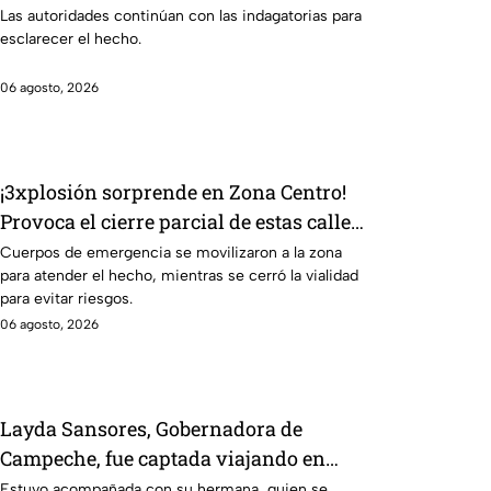
localizado en la alberca
Las autoridades continúan con las indagatorias para
esclarecer el hecho.
06 agosto, 2026
¡3xplosión sorprende en Zona Centro!
Provoca el cierre parcial de estas calles
de León
Cuerpos de emergencia se movilizaron a la zona
para atender el hecho, mientras se cerró la vialidad
para evitar riesgos.
06 agosto, 2026
Layda Sansores, Gobernadora de
Campeche, fue captada viajando en
primera clase rumbo a Madrid
Estuvo acompañada con su hermana, quien se