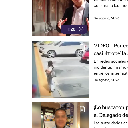
censurar a los me
06 agosto, 2026
1:28
VIDEO | ¡Por c
casi 4tropella
reconocida pl
En redes sociales
incidente, mismo 
entre los internaut
06 agosto, 2026
¡Lo buscaron 
el Delegado d
localizado sin
Las autoridades es