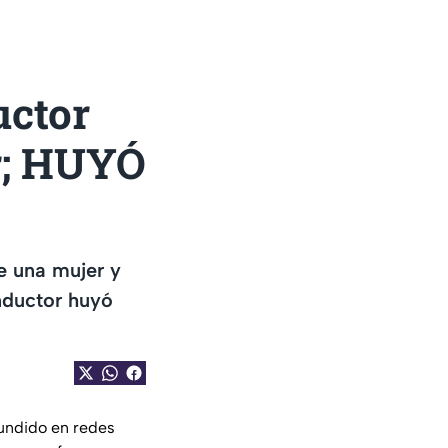
uctor
r; HUYÓ
e una mujer y
nductor huyó
undido en redes