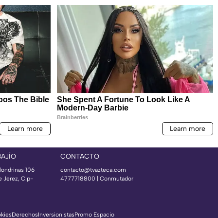
BAJÍO
CONTACTO
londrinas 106
contacto@tvazteca.com
e Jerez, C.p-
4777718800 | Conmutador
okies
Derechos
Inversionistas
Promo Espacio