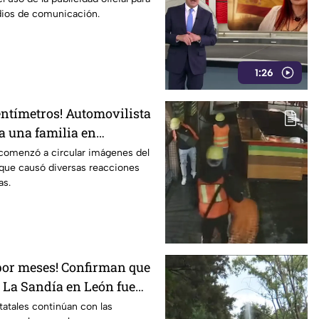
dios de comunicación.
1:26
entímetros! Automovilista
 a una familia en
aza comercial
 comenzó a circular imágenes del
que causó diversas reacciones
as.
por meses! Confirman que
e La Sandía en León fue
 vid4
tatales continúan con las