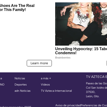
TV AZTECA 
ca
Noticias
a más +
Paseo de las Go
UNO
Deportes
Videos
Col San Isidro d
adn Noticias
TV Azteca Internacional
37530,
León, Gto.
Aviso de privacidad
Preferencias de Co