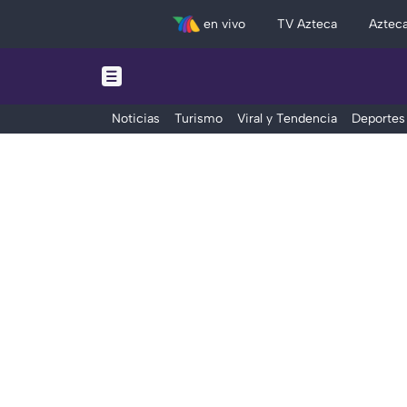
en vivo
TV Azteca
Aztec
Noticias
Turismo
Viral y Tendencia
Deportes