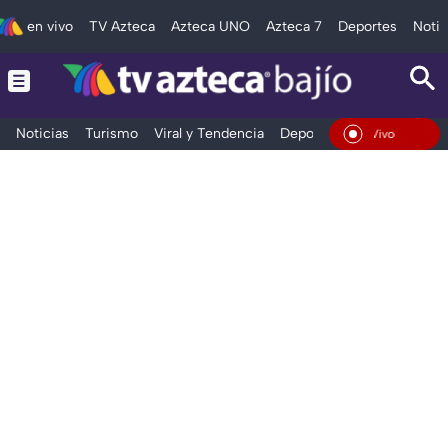
en vivo
TV Azteca
Azteca UNO
Azteca 7
Deportes
Notic
Noticias
Turismo
Viral y Tendencia
Deportes
Espectáculos
En Vivo