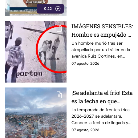
detalles del caso y la condena
0:22
impuesta.
IMÁGENES SENSIBLES:
Hombre es empuj4do y
termina brut4lmente
Un hombre murió tras ser
atropellado por un tráiler en la
ATROP3LLADO por un
avenida Ruiz Cortines, en
tráiler; así ocurrió la
Monterrey. Un video muestra
07 agosto, 2026
trag3dia
el momento en que
aparentemente fue empujado
antes del hecho.
¡Se adelanta el frío! Esta
es la fecha en que
ingresará el primer
La temporada de frentes fríos
2026-2027 se adelantará.
frente frío a Guanajuato
Conoce la fecha de llegada y
los efectos previstos para
07 agosto, 2026
Guanajuato.