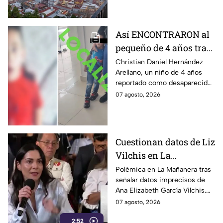
Así ENCONTRARON al
pequeño de 4 años tras
la Alerta activada en
Christian Daniel Hernández
Arellano, un niño de 4 años
León, Guanajuato:
reportado como desaparecido
CONFIRMAN
en León, Guanajuato, fue
07 agosto, 2026
H4LLAZGO
localizado luego de la
activación de la Alerta.
Cuestionan datos de Liz
Vilchis en La
Mañanera: estudio de
Polémica en La Mañanera tras
señalar datos imprecisos de
Reuters respalda a TV
Ana Elizabeth García Vilchis.
Azteca
Estudio de Reuters coloca a
07 agosto, 2026
TV Azteca en liderazgos de
2:52
credibilidad.