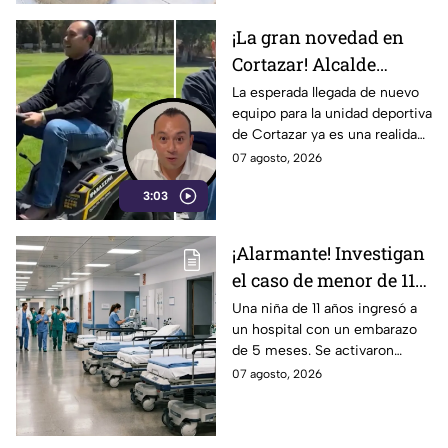
¡La gran novedad en
Cortazar! Alcalde
presume nuevo equipo
La esperada llegada de nuevo
equipo para la unidad deportiva
para la unidad
de Cortazar ya es una realidad.
deportiva… y era una
El alcalde Mauricio Estefanía
07 agosto, 2026
podadora
presumió la adquisición: se
3:03
trata de una podadora.
¡Alarmante! Investigan
el caso de menor de 11
años embarazada; esto
Una niña de 11 años ingresó a
un hospital con un embarazo
ocurrió
de 5 meses. Se activaron
protocolos de salud y las
07 agosto, 2026
autoridades ya investigan el
caso.