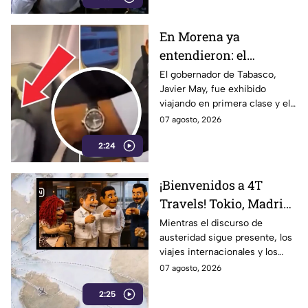
En Morena ya
entendieron: el
problema no es viajar
El gobernador de Tabasco,
Javier May, fue exhibido
en primera clase… ¡es
viajando en primera clase y el
que te graben!
tema llegó hasta la dirigencia
07 agosto, 2026
nacional de Morena.
2:24
¡Bienvenidos a 4T
Travels! Tokio, Madrid,
París y vuelos de lujo…
Mientras el discurso de
austeridad sigue presente, los
la austeridad puede
viajes internacionales y los
esperar
vuelos de lujo se convierten en
07 agosto, 2026
motivo de críticas y
2:25
cuestionamientos en redes.