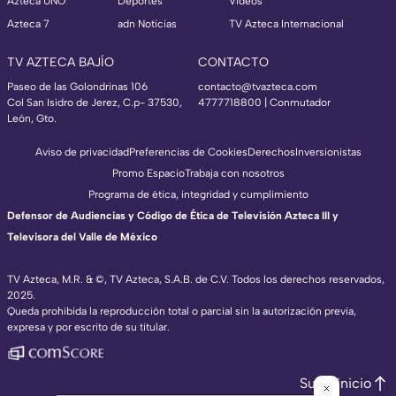
Azteca UNO
Deportes
Videos
Azteca 7
adn Noticias
TV Azteca Internacional
TV AZTECA BAJÍO
CONTACTO
Paseo de las Golondrinas 106
contacto@tvazteca.com
Col San Isidro de Jerez, C.p- 37530,
4777718800 | Conmutador
León, Gto.
Aviso de privacidad
Preferencias de Cookies
Derechos
Inversionistas
Promo Espacio
Trabaja con nosotros
Programa de ética, integridad y cumplimiento
Defensor de Audiencias y Código de Ética de Televisión Azteca III y
Televisora del Valle de México
TV Azteca, M.R. & ©, TV Azteca, S.A.B. de C.V. Todos los derechos reservados,
2025.
Queda prohibida la reproducción total o parcial sin la autorización previa,
expresa y por escrito de su titular.
Subir inicio