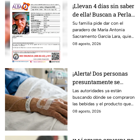
¡Llevan 4 días sin saber
de ella! Buscan a Perla
Alejandra Martín del
Su familia pide dar con el
paradero de María Antonia
Campo Medina,
Sacramento García Lara, quien
desaparecida en
fue vista por última vez el 4 de
08 agosto, 2026
Guanajuato
agosto.
¡Alerta! Dos personas
presuntamente se
encuentran delicadas
Las autoridades ya están
buscando dónde se compraron
por ingerir bebidas
las bebidas y el producto que
alcohólicas
causó la intoxicación.
08 agosto, 2026
adulteradas en Celaya:
esto sabemos