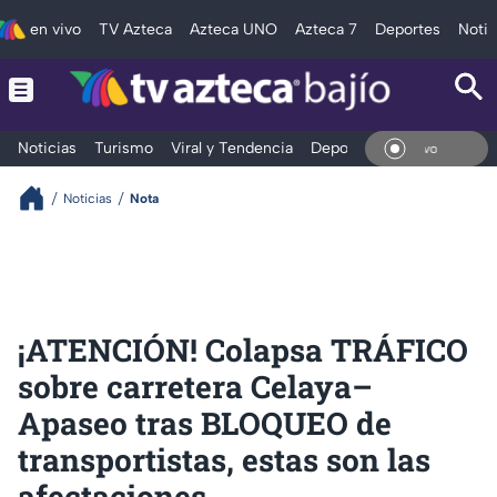
en vivo
TV Azteca
Azteca UNO
Azteca 7
Deportes
Notic
Noticias
Turismo
Viral y Tendencia
Deportes
Espectáculos
En V
Noticias
Nota
¡ATENCIÓN! Colapsa TRÁFICO
sobre carretera Celaya–
Apaseo tras BLOQUEO de
transportistas, estas son las
afectaciones