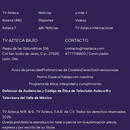
TV Azteca
Noticias
a más +
Azteca UNO
Deportes
Videos
Azteca 7
adn Noticias
TV Azteca Internacional
TV AZTECA BAJÍO
CONTACTO
Paseo de las Golondrinas 106
contacto@tvazteca.com
Col San Isidro de Jerez, C.p- 37530,
4777718800 | Conmutador
León, Gto.
Aviso de privacidad
Preferencias de Cookies
Derechos
Inversionistas
Promo Espacio
Trabaja con nosotros
Programa de ética, integridad y cumplimiento
Defensor de Audiencias y Código de Ética de Televisión Azteca III y
Televisora del Valle de México
TV Azteca, M.R. & ©, TV Azteca, S.A.B. de C.V. Todos los derechos reservados,
2025.
Queda prohibida la reproducción total o parcial sin la autorización previa,
expresa y por escrito de su titular.