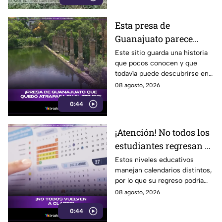
Esta presa de
Guanajuato parece
haberse quedado
Este sitio guarda una historia
que pocos conocen y que
atrapada en el tiempo;
todavía puede descubrirse en
¿cuál es?
Guanajuato.
08 agosto, 2026
0:44
¡Atención! No todos los
estudiantes regresan a
clases; este es el
Estos niveles educativos
manejan calendarios distintos,
calendario escolar
por lo que su regreso podría
2026-2027; ¿afectará a
ser antes o después.
08 agosto, 2026
Guanajuato?
0:44