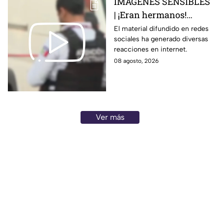
IMÁGENES SENSIBLES
| ¡Eran hermanos!
Captan brut4l agresión
El material difundido en redes
sociales ha generado diversas
contra un hombre que
reacciones en internet.
perdió la vid4
08 agosto, 2026
Ver más