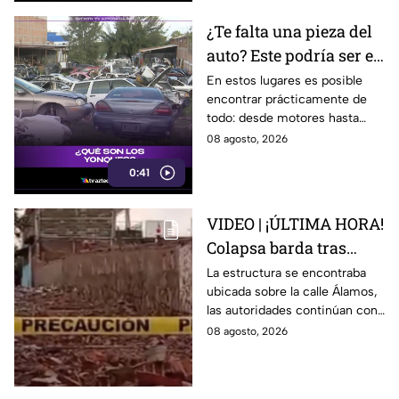
¿Te falta una pieza del
auto? Este podría ser el
lugar ideal para los
En estos lugares es posible
encontrar prácticamente de
automovilistas
todo: desde motores hasta
transmisores.
08 agosto, 2026
0:41
VIDEO | ¡ÚLTIMA HORA!
Colapsa barda tras
intensa lluvia en León;
La estructura se encontraba
ubicada sobre la calle Álamos,
¿hay personas
las autoridades continúan con
lesionadas?
las investigaciones.
08 agosto, 2026