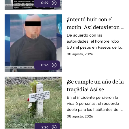
0:29
¡Intentó huir con el
motín! Así detuvieron a
un presunto
De acuerdo con las
autoridades, el hombre robó
responsable de asaltar
50 mil pesos en Paseos de los
a su víctima en León
Insurgentes
08 agosto, 2026
0:26
¡Se cumple un año de la
trag3dia! Así se
recuerda el fuerte
En el incidente perdieron la
vida 6 personas, el recuerdo
accidente de un tren en
duele para los habitantes de la
Irapuato
localidad.
08 agosto, 2026
2:26