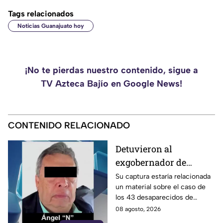
Tags relacionados
Noticias Guanajuato hoy
¡No te pierdas nuestro contenido, sigue a
TV Azteca Bajío en Google News!
CONTENIDO RELACIONADO
Detuvieron al
exgobernador de
Guerrero, Ángel
Su captura estaría relacionada
un material sobre el caso de
Aguirre Rivero
los 43 desaparecidos de
Ayotzinapa
08 agosto, 2026