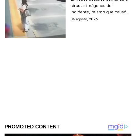
circular imágenes del
4tropella a una familia
incidente, mismo que causó
en reconocida plaza
diversas reacciones entre los
06 agosto, 2026
comercial
internautas.