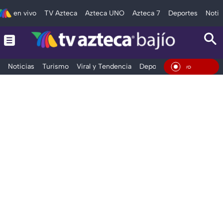
en vivo
TV Azteca
Azteca UNO
Azteca 7
Deportes
Notic
Noticias
Turismo
Viral y Tendencia
Deportes
Espectáculos
En Viv