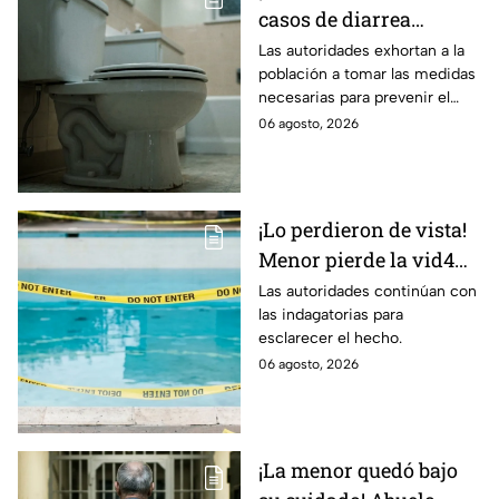
casos de diarrea
3xplosiva en el Bajío!
Las autoridades exhortan a la
población a tomar las medidas
Estas son las medidas
necesarias para prevenir el
para evitar el contagio
contagio.
06 agosto, 2026
¡Lo perdieron de vista!
Menor pierde la vid4
en plena reunión
Las autoridades continúan con
las indagatorias para
familiar; fue localizado
esclarecer el hecho.
en la alberca
06 agosto, 2026
¡La menor quedó bajo