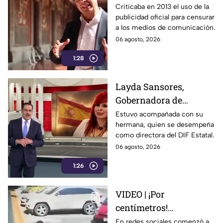
figura clave en la
Criticaba en 2013 el uso de la
publicidad oficial para censurar
estrategia de censura
a los medios de comunicación.
del gobierno
06 agosto, 2026
1:28
Layda Sansores,
Gobernadora de
Campeche, fue captada
Estuvo acompañada con su
hermana, quien se desempeña
viajando en primera
como directora del DIF Estatal.
clase rumbo a Madrid
06 agosto, 2026
1:26
VIDEO | ¡Por
centímetros!
Automovilista casi
En redes sociales comenzó a