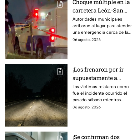
Choque múltiple en la
carretera León-San
Francisco del Rincón;
Autoridades municipales
arribaron al lugar para atender
deja una persona sin
una emergencia cerca de la
vid4
comunidad de La Mora.
06 agosto, 2026
¡Los frenaron por ir
supuestamente a
exceso de velocidad!
Las víctimas relataron como
fue el incidente ocurrido el
Peregrinos de Nuevo
pasado sábado mientras
Laredo relatan cómo
regresaban de la Ciudad de
06 agosto, 2026
fueron asaltados en
México.
Irapuato
¡Se confirman dos