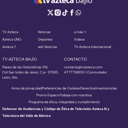
TV Azteca
Noticias
a más +
Azteca UNO
Deportes
Videos
Azteca 7
adn Noticias
TV Azteca Internacional
TV AZTECA BAJÍO
CONTACTO
Paseo de las Golondrinas 106
contacto@tvazteca.com
Col San Isidro de Jerez, C.p- 37530,
4777718800 | Conmutador
León, Gto.
Aviso de privacidad
Preferencias de Cookies
Derechos
Inversionistas
Promo Espacio
Trabaja con nosotros
Programa de ética, integridad y cumplimiento
Defensor de Audiencias y Código de Ética de Televisión Azteca III y
Televisora del Valle de México