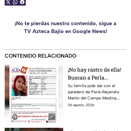
¡No te pierdas nuestro contenido, sigue a
TV Azteca Bajío en Google News!
CONTENIDO RELACIONADO
¡No hay rastro de ella!
Buscan a Perla
Alejandra Martín del
Su familia pide dar con el
paradero de Perla Alejandra
Campo Medina,
Martín del Campo Medina,
desaparecida en
quien fue vista por última vez
06 agosto, 2026
Guanajuato
el 5 de agosto.