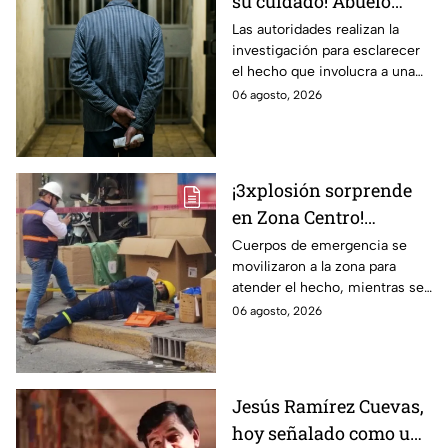
su cuidado! Abuelo
termina en prisión
Las autoridades realizan la
investigación para esclarecer
preventiva; ¿qué
el hecho que involucra a una
sucedió?
menor de edad.
06 agosto, 2026
¡3xplosión sorprende
en Zona Centro!
Provoca el cierre
Cuerpos de emergencia se
movilizaron a la zona para
parcial de estas calles
atender el hecho, mientras se
de León
cerró la vialidad para evitar
06 agosto, 2026
riesgos.
Jesús Ramírez Cuevas,
hoy señalado como una