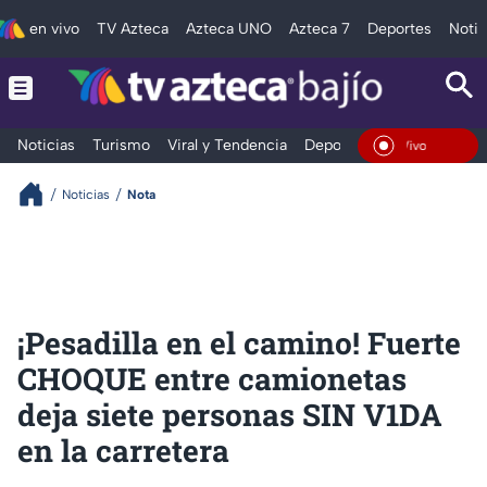
en vivo
TV Azteca
Azteca UNO
Azteca 7
Deportes
Notic
Noticias
Turismo
Viral y Tendencia
Deportes
Espectáculos
En Vivo
Noticias
Nota
¡Pesadilla en el camino! Fuerte
CHOQUE entre camionetas
deja siete personas SIN V1DA
en la carretera