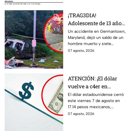
¡TRAG3DIA!
Adolescente de 13 años
desata FATAL CHOQUE
Un accidente en Germantown,
Maryland, dejó un saldo de un
con auto rob4do:
hombre muerto y siete
reportan un mu3rto y
menores heridos luego de un
07 agosto, 2026
siete menores heridos
choque entre dos vehículos.
ATENCIÓN: ¡El dólar
vuelve a c4er en
Guanajuato! Esto cuesta
El dólar estadounidense cerró
este viernes 7 de agosto en
HOY 7 de agosto:
17.14 pesos mexicanos,
¿conviene comprar?
manteniendo una tendencia a
07 agosto, 2026
la baja. Te contamos qué
significa este movimiento.