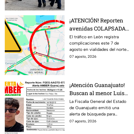
el 31 de agosto.
¡ATENCIÓN! Reporten
avenidas COLAPSADAS
en el Morelos, Las
El tráfico en León registra
complicaciones este 7 de
Torres y San Juan
agosto en vialidades del norte
Bosco, en León HOY 7
de la ciudad. Bulevar Morelos,
07 agosto, 2026
de agosto ¿Qué pasó?
Las Torres y San Juan Bosco
presentan congestionamiento.
¡Atención Guanajuato!
Buscan al menor Luis
Eduardo Anzo Araiza
La Fiscalía General del Estado
de Guanajuato emitió una
desaparecido en San
alerta de búsqueda para
Felipe
localizar al menor Luis Eduardo
07 agosto, 2026
Anzo Araiza.