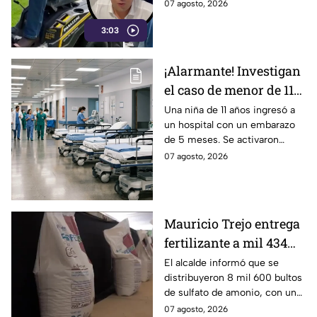
El alcalde Mauricio Estefanía
07 agosto, 2026
podadora
presumió la adquisición: se
3:03
trata de una podadora.
¡Alarmante! Investigan
el caso de menor de 11
años embarazada; esto
Una niña de 11 años ingresó a
un hospital con un embarazo
ocurrió
de 5 meses. Se activaron
protocolos de salud y las
07 agosto, 2026
autoridades ya investigan el
caso.
Mauricio Trejo entrega
fertilizante a mil 434
productores de San
El alcalde informó que se
distribuyeron 8 mil 600 bultos
Miguel de Allende
de sulfato de amonio, con una
inversión cercana a los 3
07 agosto, 2026