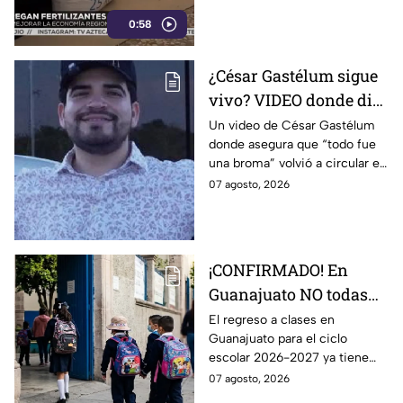
millones de pesos para reducir
0:58
los costos de producción en el
campo
¿César Gastélum sigue
vivo? VIDEO donde dice
que “todo fue una
Un video de César Gastélum
donde asegura que “todo fue
broma” SE VIRALIZA
una broma” volvió a circular en
en redes; esto se sabe
redes sociales y generó dudas
07 agosto, 2026
entre usuarios.
¡CONFIRMADO! En
Guanajuato NO todas
las escuelas regresan a
El regreso a clases en
Guanajuato para el ciclo
clases el 31 de agosto;
escolar 2026-2027 ya tiene
esto debes saber
fecha, pero no todos los
07 agosto, 2026
estudiantes volverán a las aulas