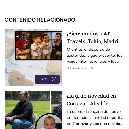
CONTENIDO RELACIONADO
¡Bienvenidos a 4T
Travels! Tokio, Madrid,
París y vuelos de lujo…
Mientras el discurso de
austeridad sigue presente, los
la austeridad puede
viajes internacionales y los
esperar
vuelos de lujo se convierten en
07 agosto, 2026
motivo de críticas y
2:25
cuestionamientos en redes.
¡La gran novedad en
Cortazar! Alcalde
presume nuevo equipo
La esperada llegada de nuevo
equipo para la unidad deportiva
para la unidad
de Cortazar ya es una realidad.
deportiva… y era una