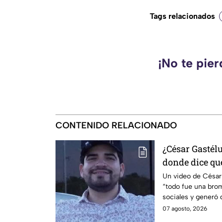
Tags relacionados
¡No te pie
CONTENIDO RELACIONADO
¿César Gastél
donde dice qu
VIRALIZA en r
Un video de Césa
“todo fue una brom
sociales y generó 
07 agosto, 2026