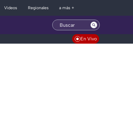
Regionales
Videos
a más +
En Vivo