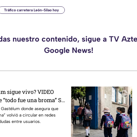
Tráfico carretera León-Silao hoy
rdas nuestro contenido, sigue a TV Azte
Google News!
um sigue vivo? VIDEO
e “todo fue una broma” SE
edes; esto se sabe
r Gastélum donde asegura que
a” volvió a circular en redes
dudas entre usuarios.