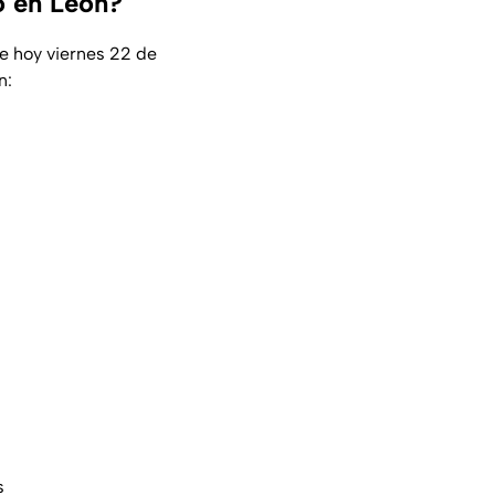
o en León?
de hoy viernes 22 de
n:
s