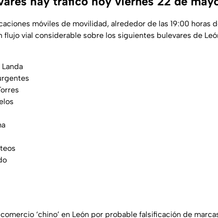
vares hay tráfico hoy viernes 22 de may
icaciones móviles de movilidad, alrededor de las 19:00 horas 
flujo vial considerable sobre los siguientes bulevares de Leó
s Landa
urgentes
Torres
elos
ma
teos
do
 comercio ‘chino’ en León por probable falsificación de marca