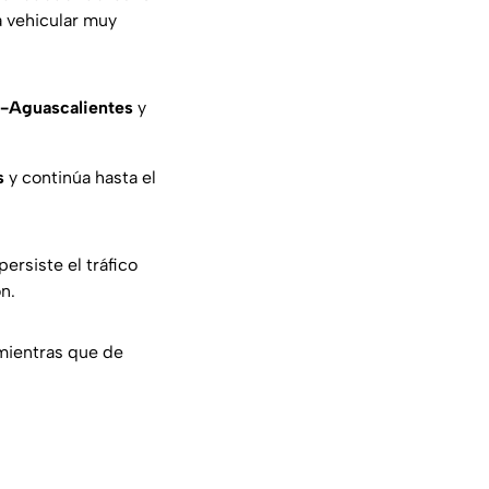
a vehicular muy
-Aguascalientes
y
s
y continúa hasta el
ersiste el tráfico
n.
 mientras que de