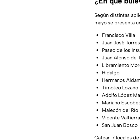
¿En qué bule
Según distintas apl
mayo se presenta un 
Francisco Villa
Juan José Torre
Paseo de los Ins
Juan Alonso de 
Libramiento Mor
Hidalgo
Hermanos Alda
Timoteo Lozano
Adolfo López Ma
Mariano Escobe
Malecón del Río
Vicente Valtierra
San Juan Bosco
Catean 7 locales de