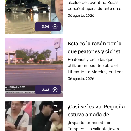
alcalde de Juventino Rosas
Juventino Rosas tras
quedó atrapada durante una
quedar atrapada por el
inundación en Celaya,
06 agosto, 2026
agua en Celaya
mientras vehículos de su
3:06
empresa también resultaron
afectados.
Esta es la razón por la
que peatones y ciclistas
EVITAN el puente del
Peatones y ciclistas que
utilizan un puente sobre el
Libramiento Morelos,
Libramiento Morelos, en León,
en León
Guanajuato, señalan la falta de
06 agosto, 2026
iluminación en las escaleras de
2:33
acceso.
¡Casi se les va! Pequeña
estuvo a nada de
M0RIR con un dulce en
¡Impactante rescate en
Tampico! Un valiente joven
su G4RGANTA;