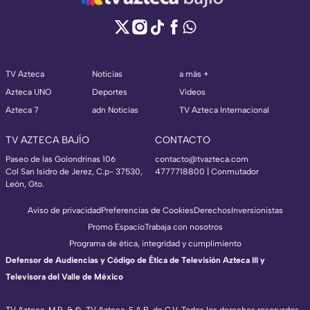
TV Azteca
Noticias
a más +
Azteca UNO
Deportes
Videos
Azteca 7
adn Noticias
TV Azteca Internacional
TV AZTECA BAJÍO
CONTACTO
Paseo de las Golondrinas 106
contacto@tvazteca.com
Col San Isidro de Jerez, C.p- 37530,
4777718800 | Conmutador
León, Gto.
Aviso de privacidad
Preferencias de Cookies
Derechos
Inversionistas
Promo Espacio
Trabaja con nosotros
Programa de ética, integridad y cumplimiento
Defensor de Audiencias y Código de Ética de Televisión Azteca III y
Televisora del Valle de México