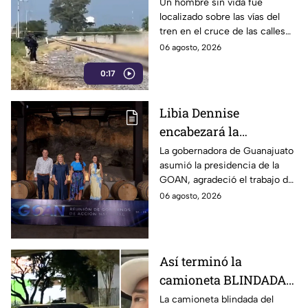
S1N V1DA sobre vías del
Un hombre sin vida fue
localizado sobre las vías del
tren; zona fue
tren en el cruce de las calles
acordonada
Ferrocarril y Gavilán, en la
06 agosto, 2026
colonia Roma de Irapuato,
0:17
Guanajuato.
Libia Dennise
encabezará la
Asociación de
La gobernadora de Guanajuato
asumió la presidencia de la
Gobernadores de
GOAN, agradeció el trabajo de
Acción Nacional
Maru Campos y aseguró
06 agosto, 2026
fortalecerá el federalismo y la
coordinación entre estados
Así terminó la
camioneta BLINDADA
del alcalde de
La camioneta blindada del