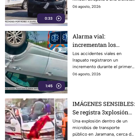
atropell4da por
de la tercera edad, causándole
06 agosto, 2026
vehículo oficial
la muerte. Conoce los detalles
0:33
aquí.
Alarma vial:
incrementan los
accidentes de tránsito
Los accidentes viales en
Irapuato registraron un
en Irapuato en el
incremento durante el primer
primer semestre
semestre del año. El
06 agosto, 2026
Observatorio Ciudadano
1:45
advierte por las cifras y
percances.
IMÁGENES SENSIBLES:
Se registra 3xplosión
en autobús deja HOY
Una explosión dentro de un
microbús de transporte
jueves: 3 mu3rtos y
público en Jaramana, cerca de
varios heridos