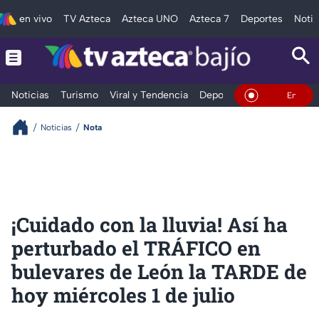
en vivo
TV Azteca
Azteca UNO
Azteca 7
Deportes
Notic
Noticias
Turismo
Viral y Tendencia
Deportes
Espectáculos
En Vivo
Noticias
Nota
¡Cuidado con la lluvia! Así ha
perturbado el TRÁFICO en
bulevares de León la TARDE de
hoy miércoles 1 de julio