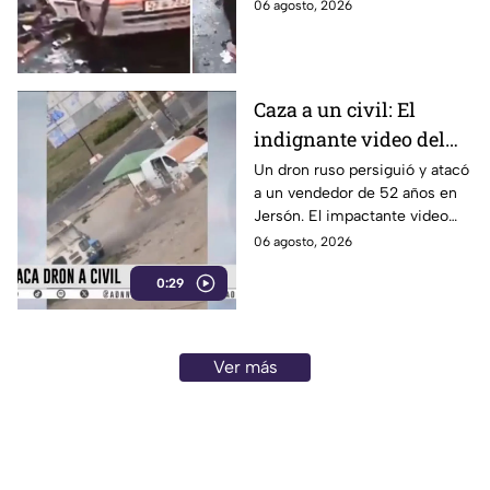
Damasco, Siria, dejó tres
06 agosto, 2026
personas muertas y varios
heridos este jueves.
Caza a un civil: El
indignante video del
dron ruso persiguiendo
Un dron ruso persiguió y atacó
a un vendedor de 52 años en
a un vendedor de
Jersón. El impactante video
verduras en Ucrania
grabado por el dron desató la
06 agosto, 2026
indignación internacional.
0:29
Ver más