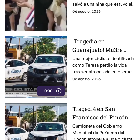
salvó a una niña que estuvo al
reacción de testigo fue
borde de la muerte atragantada
06 agosto, 2026
clave | VIDEO
con un dulce. ¡Así ocurrió el
suceso!
¡Tragedia en
Guanajuato! Mu3re
mujer ciclista tras ser
Una mujer ciclista identificada
como Teresa perdió la vida
atrop3llada en bulevar
tras ser atropellada en el cruce
Las Torres: Así ocurrió
del bulevar Las Torres y la calle
06 agosto, 2026
Rayón, en San Francisco del
0:30
Rincón.
Tragedi4 en San
Francisco del Rincón:
Mu3re mujer de la
Camioneta del Gobierno
Municipal de Purísima del
tercera edad
Rincón atropella a una ciclista