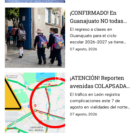
¡CONFIRMADO! En
Guanajuato NO todas
las escuelas regresan a
El regreso a clases en
Guanajuato para el ciclo
clases el 31 de agosto;
escolar 2026-2027 ya tiene
esto debes saber
fecha, pero no todos los
07 agosto, 2026
estudiantes volverán a las aulas
el 31 de agosto.
¡ATENCIÓN! Reporten
avenidas COLAPSADAS
en el Morelos, Las
El tráfico en León registra
complicaciones este 7 de
Torres y San Juan
agosto en vialidades del norte
Bosco, en León HOY 7
de la ciudad. Bulevar Morelos,
07 agosto, 2026
de agosto ¿Qué pasó?
Las Torres y San Juan Bosco
presentan congestionamiento.