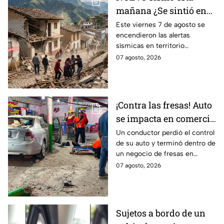
mañana ¿Se sintió en
Guanajuato? Sismo de
Este viernes 7 de agosto se
encendieron las alertas
4.2 despertó con alertas
sísmicas en territorio
en México
mexicano, conoce dónde fue y
07 agosto, 2026
cuáles fueron los protocolos a
seguir.
¡Contra las fresas! Auto
se impacta en comercio
de fresas durante la
Un conductor perdió el control
de su auto y terminó dentro de
noche; esto sabemos
un negocio de fresas en
Carrizalito, Irapuato
07 agosto, 2026
Sujetos a bordo de un