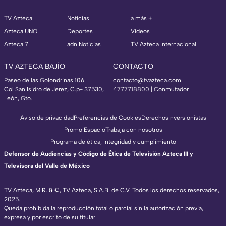
TV Azteca
Noticias
a más +
Azteca UNO
Deportes
Videos
Azteca 7
adn Noticias
TV Azteca Internacional
TV AZTECA BAJÍO
CONTACTO
Paseo de las Golondrinas 106
contacto@tvazteca.com
Col San Isidro de Jerez, C.p- 37530,
4777718800 | Conmutador
León, Gto.
Aviso de privacidad
Preferencias de Cookies
Derechos
Inversionistas
Promo Espacio
Trabaja con nosotros
Programa de ética, integridad y cumplimiento
Defensor de Audiencias y Código de Ética de Televisión Azteca III y
Televisora del Valle de México
TV Azteca, M.R. & ©, TV Azteca, S.A.B. de C.V. Todos los derechos reservados,
2025.
Queda prohibida la reproducción total o parcial sin la autorización previa,
expresa y por escrito de su titular.