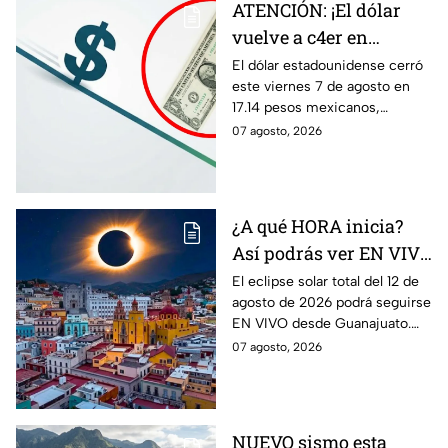
ATENCIÓN: ¡El dólar
vuelve a c4er en
Guanajuato! Esto cuesta
El dólar estadounidense cerró
este viernes 7 de agosto en
HOY 7 de agosto:
17.14 pesos mexicanos,
¿conviene comprar?
manteniendo una tendencia a
07 agosto, 2026
la baja. Te contamos qué
significa este movimiento.
¿A qué HORA inicia?
Así podrás ver EN VIVO
desde Guanajuato el
El eclipse solar total del 12 de
agosto de 2026 podrá seguirse
eclipse solar total del 12
EN VIVO desde Guanajuato.
de agosto de 2026
Conoce a qué hora inicia
07 agosto, 2026
desde dónde verlo.
NUEVO sismo esta