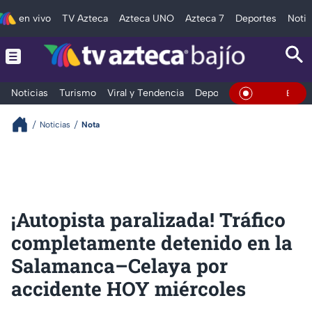
en vivo
TV Azteca
Azteca UNO
Azteca 7
Deportes
Notic
Noticias
Turismo
Viral y Tendencia
Deportes
Espectáculos
En Vivo
Noticias
Nota
¡Autopista paralizada! Tráfico
completamente detenido en la
Salamanca–Celaya por
accidente HOY miércoles