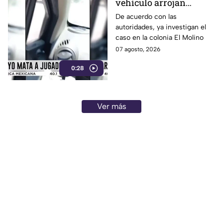
vehículo arrojan
objetos peatones y
De acuerdo con las
autoridades, ya investigan el
ciclistas en este punto
caso en la colonia El Molino
en León
07 agosto, 2026
0:28
Ver más