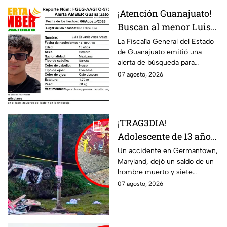
¡Atención Guanajuato!
Buscan al menor Luis
Eduardo Anzo Araiza
La Fiscalía General del Estado
de Guanajuato emitió una
desaparecido en San
alerta de búsqueda para
Felipe
localizar al menor Luis Eduardo
07 agosto, 2026
Anzo Araiza.
¡TRAG3DIA!
Adolescente de 13 años
desata FATAL CHOQUE
Un accidente en Germantown,
Maryland, dejó un saldo de un
con auto rob4do:
hombre muerto y siete
reportan un mu3rto y
menores heridos luego de un
07 agosto, 2026
siete menores heridos
choque entre dos vehículos.