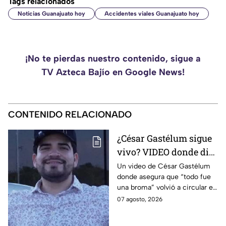
Tags relacionados
Noticias Guanajuato hoy
Accidentes viales Guanajuato hoy
¡No te pierdas nuestro contenido, sigue a
TV Azteca Bajío en Google News!
CONTENIDO RELACIONADO
¿César Gastélum sigue
vivo? VIDEO donde dice
que “todo fue una
Un video de César Gastélum
donde asegura que “todo fue
broma” SE VIRALIZA
una broma” volvió a circular en
en redes; esto se sabe
redes sociales y generó dudas
07 agosto, 2026
entre usuarios.