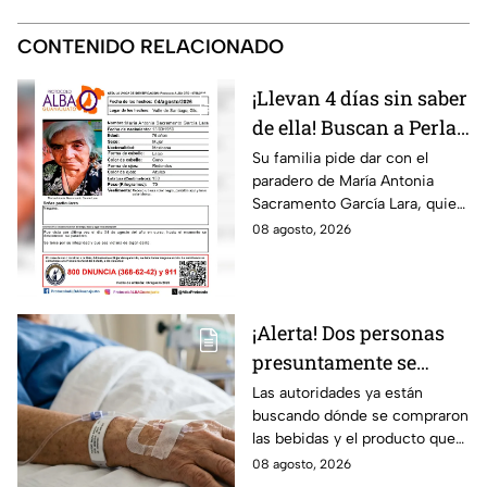
CONTENIDO RELACIONADO
¡Llevan 4 días sin saber
de ella! Buscan a Perla
Alejandra Martín del
Su familia pide dar con el
paradero de María Antonia
Campo Medina,
Sacramento García Lara, quien
desaparecida en
fue vista por última vez el 4 de
08 agosto, 2026
Guanajuato
agosto.
¡Alerta! Dos personas
presuntamente se
encuentran delicadas
Las autoridades ya están
buscando dónde se compraron
por ingerir bebidas
las bebidas y el producto que
alcohólicas
causó la intoxicación.
08 agosto, 2026
adulteradas en Celaya: