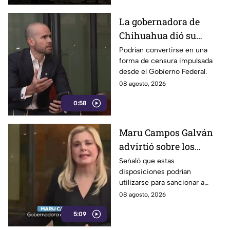
La gobernadora de
Chihuahua dió su
postura sobre los
Podrían convertirse en una
forma de censura impulsada
nuevos lineamientos
desde el Gobierno Federal.
que podría afectar la
08 agosto, 2026
libertad de expresión
0:58
Maru Campos Galván
advirtió sobre los
riesgos de los nuevos
Señaló que estas
disposiciones podrían
lineamientos para la
utilizarse para sancionar a
libertad de expresión
medios y periodistas críticos
08 agosto, 2026
5:09