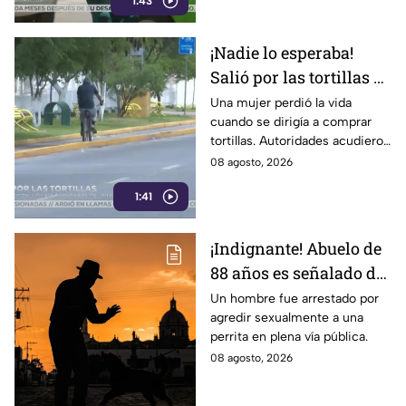
1:43
las calles.
¡Nadie lo esperaba!
Salió por las tortillas y
nunca regresó tras
Una mujer perdió la vida
cuando se dirigía a comprar
perder la v1da en el
tortillas. Autoridades acudieron
camino
al lugar tras el reporte de
08 agosto, 2026
vecinos. Conoce los detalles
1:41
de la tragedia.
¡Indignante! Abuelo de
88 años es señalado de
4busar de una canina
Un hombre fue arrestado por
agredir sexualmente a una
frente a un parque con
perrita en plena vía pública.
men0res
08 agosto, 2026