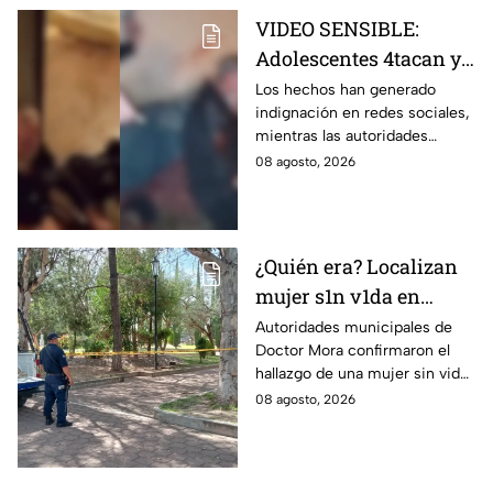
VIDEO SENSIBLE:
Adolescentes 4tacan y
quem4n a un abuelito
Los hechos han generado
indignación en redes sociales,
dentro de su casa
mientras las autoridades
investigan las circunstancias
08 agosto, 2026
del accidente.
¿Quién era? Localizan
mujer s1n v1da en
pleno centro histórico;
Autoridades municipales de
Doctor Mora confirmaron el
esto se sabe
hallazgo de una mujer sin vida
en la Alameda Municipal.
08 agosto, 2026