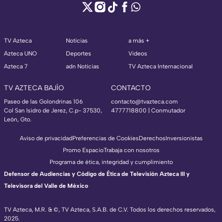
TV Azteca
Noticias
a más +
Azteca UNO
Deportes
Videos
Azteca 7
adn Noticias
TV Azteca Internacional
TV AZTECA BAJÍO
CONTACTO
Paseo de las Golondrinas 106
contacto@tvazteca.com
Col San Isidro de Jerez, C.p- 37530,
4777718800 | Conmutador
León, Gto.
Aviso de privacidad
Preferencias de Cookies
Derechos
Inversionistas
Promo Espacio
Trabaja con nosotros
Programa de ética, integridad y cumplimiento
Defensor de Audiencias y Código de Ética de Televisión Azteca III y
Televisora del Valle de México
TV Azteca, M.R. & ©, TV Azteca, S.A.B. de C.V. Todos los derechos reservados,
2025.