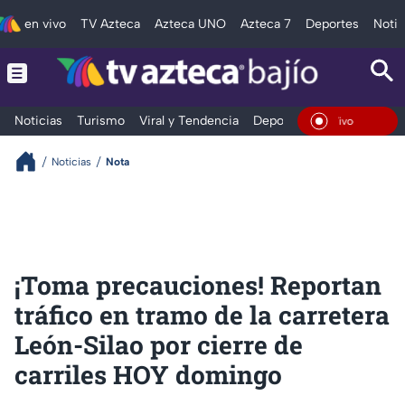
en vivo
TV Azteca
Azteca UNO
Azteca 7
Deportes
Notic
Noticias
Turismo
Viral y Tendencia
Deportes
Espectáculos
En Vivo
Noticias
Nota
¡Toma precauciones! Reportan
tráfico en tramo de la carretera
León-Silao por cierre de
carriles HOY domingo