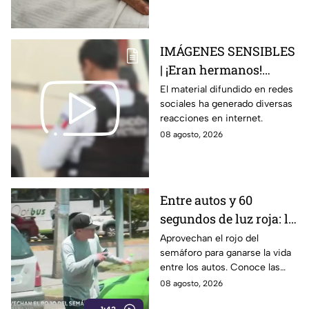
esto sabemos
IMÁGENES SENSIBLES
| ¡Eran hermanos!
Captan brut4l agresión
El material difundido en redes
sociales ha generado diversas
contra un hombre que
reacciones en internet.
perdió la vid4
08 agosto, 2026
Entre autos y 60
segundos de luz roja: la
historia de quienes
Aprovechan el rojo del
semáforo para ganarse la vida
trabajan en el semáforo
entre los autos. Conoce las
historias, retos y la rutina
08 agosto, 2026
diaria de quienes trabajan en