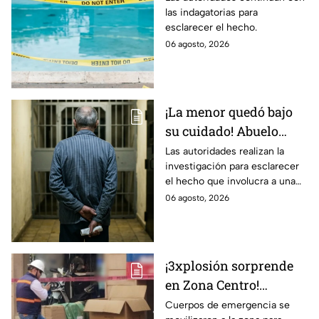
las indagatorias para
familiar; fue localizado
esclarecer el hecho.
en la alberca
06 agosto, 2026
¡La menor quedó bajo
su cuidado! Abuelo
termina en prisión
Las autoridades realizan la
investigación para esclarecer
preventiva; ¿qué
el hecho que involucra a una
sucedió?
menor de edad.
06 agosto, 2026
¡3xplosión sorprende
en Zona Centro!
Provoca el cierre
Cuerpos de emergencia se