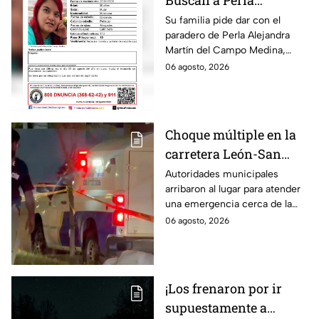
Buscan a Perla
Alejandra Martín del
Su familia pide dar con el
paradero de Perla Alejandra
Campo Medina,
Martín del Campo Medina,
desaparecida en
quien fue vista por última vez
06 agosto, 2026
Guanajuato
el 5 de agosto.
Choque múltiple en la
carretera León-San
Francisco del Rincón;
Autoridades municipales
arribaron al lugar para atender
deja una persona sin
una emergencia cerca de la
vid4
comunidad de La Mora.
06 agosto, 2026
¡Los frenaron por ir
supuestamente a