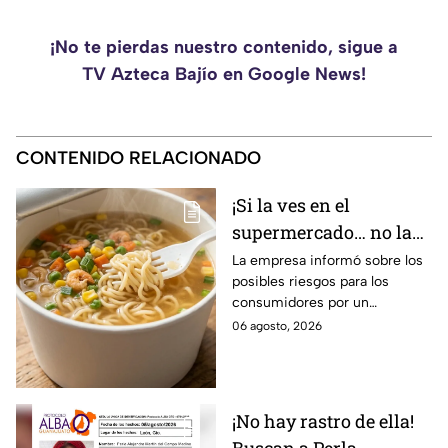
¡No te pierdas nuestro contenido, sigue a
TV Azteca Bajío en Google News!
CONTENIDO RELACIONADO
¡Si la ves en el
supermercado… no la
compres! Retiran
La empresa informó sobre los
posibles riesgos para los
reconocida sopa
consumidores por un
instantánea por riesgo
ingrediente extra en el
06 agosto, 2026
en uno de sus
producto.
ingredientes
¡No hay rastro de ella!