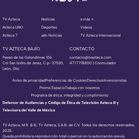
TV Azteca
Noticias
a más +
Azteca UNO
Deportes
Videos
Azteca 7
adn Noticias
TV Azteca Internacional
TV AZTECA BAJÍO
CONTACTO
Paseo de las Golondrinas 106
contacto@tvazteca.com
Col San Isidro de Jerez, C.p- 37530,
4777718800 | Conmutador
León, Gto.
Aviso de privacidad
Preferencias de Cookies
Derechos
Inversionistas
Promo Espacio
Trabaja con nosotros
Programa de ética, integridad y cumplimiento
Defensor de Audiencias y Código de Ética de Televisión Azteca III y
Televisora del Valle de México
TV Azteca, M.R. & ©, TV Azteca, S.A.B. de C.V. Todos los derechos reservados,
2025.
Queda prohibida la reproducción total o parcial sin la autorización previa,