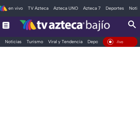
en vivo
TV Azteca
Azteca UNO
Azteca 7
Deportes
Notic
Noticias
Turismo
Viral y Tendencia
Deportes
Espectáculos
En Vivo