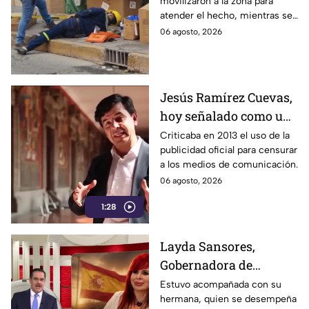
movilizaron a la zona para
parcial de estas calles
atender el hecho, mientras se
de León
cerró la vialidad para evitar
06 agosto, 2026
riesgos.
Jesús Ramírez Cuevas,
hoy señalado como una
figura clave en la
Criticaba en 2013 el uso de la
publicidad oficial para censurar
estrategia de censura
a los medios de comunicación.
del gobierno
06 agosto, 2026
1:28
Layda Sansores,
Gobernadora de
Campeche, fue captada
Estuvo acompañada con su
hermana, quien se desempeña
viajando en primera