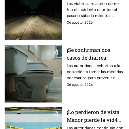
exceso de velocidad!
Las víctimas relataron como
fue el incidente ocurrido el
Peregrinos de Nuevo
pasado sábado mientras
Laredo relatan cómo
regresaban de la Ciudad de
06 agosto, 2026
fueron asaltados en
México.
Irapuato
¡Se confirman dos
casos de diarrea
3xplosiva en el Bajío!
Las autoridades exhortan a la
población a tomar las medidas
Estas son las medidas
necesarias para prevenir el
para evitar el contagio
contagio.
06 agosto, 2026
¡Lo perdieron de vista!
Menor pierde la vid4
en plena reunión
Las autoridades continúan con