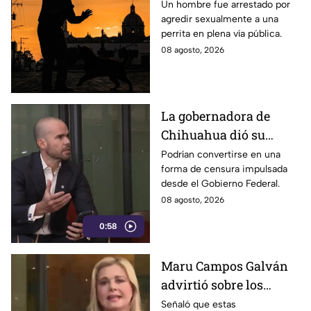
4busar de una canina
Un hombre fue arrestado por
agredir sexualmente a una
frente a un parque con
perrita en plena vía pública.
men0res
08 agosto, 2026
La gobernadora de
Chihuahua dió su
postura sobre los
Podrían convertirse en una
forma de censura impulsada
nuevos lineamientos
desde el Gobierno Federal.
que podría afectar la
08 agosto, 2026
libertad de expresión
0:58
Maru Campos Galván
advirtió sobre los
riesgos de los nuevos
Señaló que estas