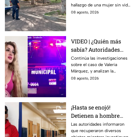
esto se sabe
hallazgo de una mujer sin vida
en la Alameda Municipal.
08 agosto, 2026
VIDEO | ¿Quién más
sabía? Autoridades
investigan a 2 o 3
Continúa las investigaciones
sobre el caso de Valeria
personas más en el
Márquez, y analizan la
caso de Valeria
participación de otras
08 agosto, 2026
Márquez
personas sobre el hecho.
¡Hasta se enojó!
Detienen a hombre
dentro de una
Las autoridades informaron
que recuperaron diversos
secundaria de