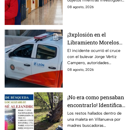
objetos mientras investiguen
Guanajuato; así sucedió
las causas del incidente.
08 agosto, 2026
¡3xplosión en el
Libramiento Morelos
en León! Genera la
El incidente ocurrió el cruce
con el bulevar Jorge Vértiz
movilización de los
Campero, autoridades
cuerpos de emergencia;
acordonaron la zona.
08 agosto, 2026
esto sabemos
¡No era como pensaban
encontrarlo! Identifican
a menor de 17 años s1n
Los restos hallados dentro de
una maleta en Villanueva por
v1da dentro de una
madres buscadoras
maleta