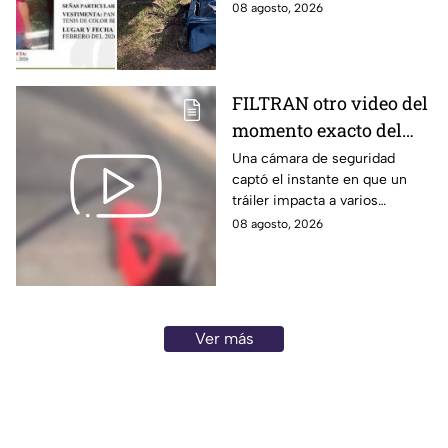
pertenecen a un menor de 17
08 agosto, 2026
años, desaparecido desde
febrero de 2026.
FILTRAN otro video del
momento exacto del
brut4l choque de un
Una cámara de seguridad
captó el instante en que un
tráiler en
tráiler impacta a varios
Aguascalientes
vehículos detenidos.
08 agosto, 2026
Ver más