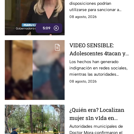
disposiciones podrían
lineamientos para la
utilizarse para sancionar a
libertad de expresión
medios y periodistas críticos
08 agosto, 2026
5:09
VIDEO SENSIBLE:
Adolescentes 4tacan y
quem4n a un abuelito
Los hechos han generado
indignación en redes sociales,
dentro de su casa
mientras las autoridades
investigan las circunstancias
08 agosto, 2026
del accidente.
¿Quién era? Localizan
mujer s1n v1da en
pleno centro histórico;
Autoridades municipales de
Doctor Mora confirmaron el