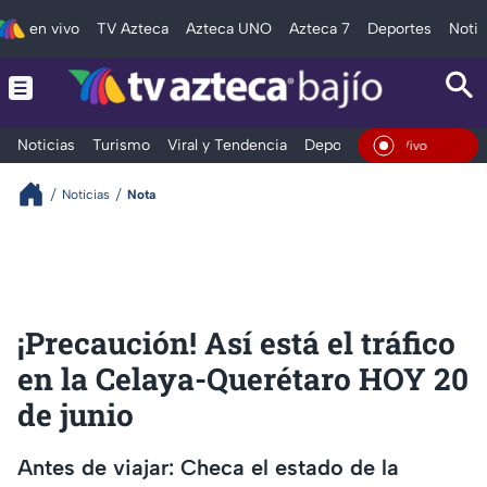
en vivo
TV Azteca
Azteca UNO
Azteca 7
Deportes
Notic
Noticias
Turismo
Viral y Tendencia
Deportes
Espectáculos
En Vivo
Noticias
Nota
¡Precaución! Así está el tráfico
en la Celaya-Querétaro HOY 20
de junio
Antes de viajar: Checa el estado de la