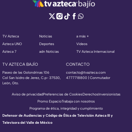
TV Azteca
Noticias
a más +
Azteca UNO
Deportes
Videos
Azteca 7
adn Noticias
TV Azteca Internacional
TV AZTECA BAJÍO
CONTACTO
Paseo de las Golondrinas 106
contacto@tvazteca.com
Col San Isidro de Jerez, C.p- 37530,
4777718800 | Conmutador
León, Gto.
Aviso de privacidad
Preferencias de Cookies
Derechos
Inversionistas
Promo Espacio
Trabaja con nosotros
Programa de ética, integridad y cumplimiento
Defensor de Audiencias y Código de Ética de Televisión Azteca III y
Televisora del Valle de México