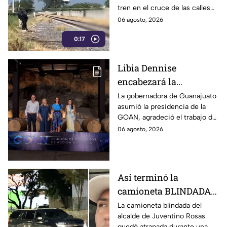
tren en el cruce de las calles
acordonada
Ferrocarril y Gavilán, en la
06 agosto, 2026
colonia Roma de Irapuato,
0:17
Guanajuato.
Libia Dennise
encabezará la
Asociación de
La gobernadora de Guanajuato
asumió la presidencia de la
Gobernadores de
GOAN, agradeció el trabajo de
Acción Nacional
Maru Campos y aseguró
06 agosto, 2026
fortalecerá el federalismo y la
coordinación entre estados
Así terminó la
camioneta BLINDADA
del alcalde de
La camioneta blindada del
alcalde de Juventino Rosas
Juventino Rosas tras
quedó atrapada durante una