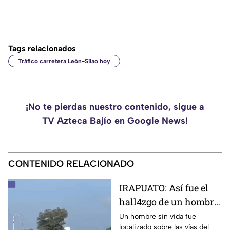
Tags relacionados
Tráfico carretera León-Silao hoy
¡No te pierdas nuestro contenido, sigue a
TV Azteca Bajío en Google News!
CONTENIDO RELACIONADO
IRAPUATO: Así fue el
hall4zgo de un hombre
S1N V1DA sobre vías del
Un hombre sin vida fue
localizado sobre las vías del
tren; zona fue