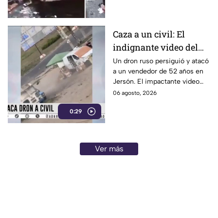
heridos este jueves.
Caza a un civil: El
indignante video del
dron ruso persiguiendo
Un dron ruso persiguió y atacó
a un vendedor de 52 años en
a un vendedor de
Jersón. El impactante video
verduras en Ucrania
grabado por el dron desató la
06 agosto, 2026
indignación internacional.
0:29
Ver más