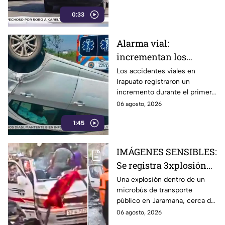
vehículo oficial
la muerte. Conoce los detalles
0:33
aquí.
Alarma vial:
incrementan los
accidentes de tránsito
Los accidentes viales en
Irapuato registraron un
en Irapuato en el
incremento durante el primer
primer semestre
semestre del año. El
06 agosto, 2026
Observatorio Ciudadano
1:45
advierte por las cifras y
percances.
IMÁGENES SENSIBLES:
Se registra 3xplosión
en autobús deja HOY
Una explosión dentro de un
microbús de transporte
jueves: 3 mu3rtos y
público en Jaramana, cerca de
varios heridos
Damasco, Siria, dejó tres
06 agosto, 2026
personas muertas y varios