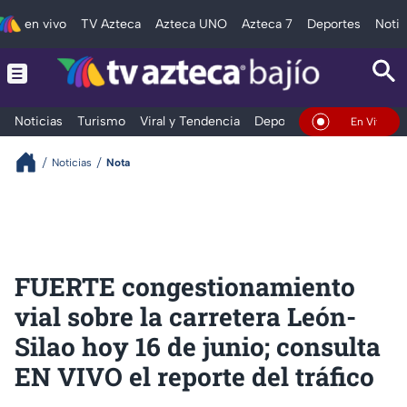
en vivo
TV Azteca
Azteca UNO
Azteca 7
Deportes
Notic
Noticias
Turismo
Viral y Tendencia
Deportes
Espectáculos
En Vivo
Noticias
Nota
FUERTE congestionamiento
vial sobre la carretera León-
Silao hoy 16 de junio; consulta
EN VIVO el reporte del tráfico