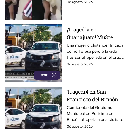
borde de la muerte atragantada
06 agosto, 2026
clave | VIDEO
con un dulce. ¡Así ocurrió el
suceso!
¡Tragedia en
Guanajuato! Mu3re
mujer ciclista tras ser
Una mujer ciclista identificada
como Teresa perdió la vida
atrop3llada en bulevar
tras ser atropellada en el cruce
Las Torres: Así ocurrió
del bulevar Las Torres y la calle
06 agosto, 2026
Rayón, en San Francisco del
0:30
Rincón.
Tragedi4 en San
Francisco del Rincón:
Mu3re mujer de la
Camioneta del Gobierno
Municipal de Purísima del
tercera edad
Rincón atropella a una ciclista
atropell4da por
de la tercera edad, causándole
06 agosto, 2026