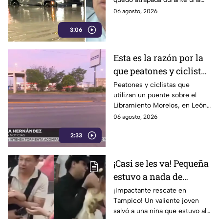
quedar atrapada por el
inundación en Celaya,
06 agosto, 2026
agua en Celaya
mientras vehículos de su
3:06
empresa también resultaron
afectados.
Esta es la razón por la
que peatones y ciclistas
EVITAN el puente del
Peatones y ciclistas que
utilizan un puente sobre el
Libramiento Morelos,
Libramiento Morelos, en León,
en León
Guanajuato, señalan la falta de
06 agosto, 2026
iluminación en las escaleras de
2:33
acceso.
¡Casi se les va! Pequeña
estuvo a nada de
M0RIR con un dulce en
¡Impactante rescate en
Tampico! Un valiente joven
su G4RGANTA;
salvó a una niña que estuvo al
reacción de testigo fue